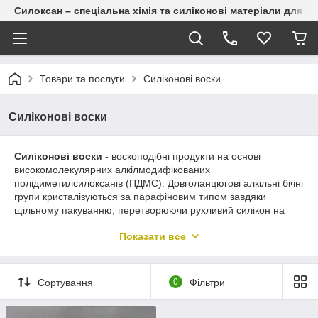
Силоксан – спеціальна хімія та силіконові матеріали для п
Товари та послуги
Силіконові воски
Силіконові воски
Силіконові воски
- воскоподібні продукти на основі
високомолекулярних алкілмодифікованих
полідиметилсилоксанів (ПДМС). Довголанцюгові алкільні бічні
групи кристалізуються за парафіновим типом завдяки
щільному пакуванню, перетворюючи рухливий силікон на
твердий віск, а температура плавлення й твердість зазвичай
Показати все
зростають з довжиною та числом цих замісників.
Сформована плівка щільніша й жорсткіша, ніж у ПДМС-рідин,
що дає тривале водовідштовхування та стійкість до змивання.
За даними виробника, завдяки високій субстантивності марки
Сортування
0
Фільтри
WACKER W 23
і W 27 дають ефект уже за дозування менше
0,5 мас.% як поверхневі модифікатори ковзання й блиску,