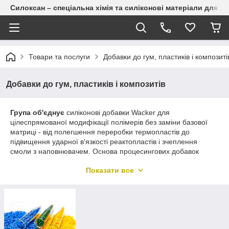
Силоксан – спеціальна хімія та силіконові матеріали для п
Товари та послуги
Добавки до гум, пластиків і композиті
Добавки до гум, пластиків і композитів
Група об'єднує
силіконові добавки Wacker для
цілеспрямованої модифікації полімерів без заміни базової
матриці - від полегшення переробки термопластів до
підвищення ударної в'язкості реактопластів і зчеплення
смоли з наповнювачем. Основа процесингових добавок
групи (Pellet S, Gum) - надвисокомолекулярний лінійний
Показати все
полідиметилсилоксан (ПДМС, CAS №63148-62-9); до групи
також входять силіконовий core-shell модифікатор і
функціональні силани, тож її хімія неоднорідна. Завдяки
високій молекулярній масі добавки нерухомі в матриці й
істотно менш схильні до міграції та випотівання (блюмінгу),
ніж стеарати та аміди жирних кислот.