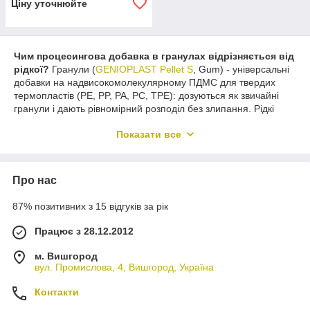
Ціну уточнюйте
Чим процесингова добавка в гранулах відрізняється від
рідкої?
Гранули (
GENIOPLAST Pellet S
, Gum) - універсальні
добавки на надвисокомолекулярному ПДМС для твердих
термопластів (PE, PP, PA, PC, TPE): дозуються як звичайні
гранули і дають рівномірний розподіл без злипання. Рідкі
марки спеціалізовані: Fluid 110 вводять сухим змішуванням у
Показати все
ПВХ, реактивний Fluid 220 - у безгалогенні вогнестійкі
поліолефінові компаунди. Форму і марку обирають за типом
полімеру і обладнанням. Гранули Pellet S і Gum вводять
компаундуванням за високих зсувних навантажень; для
Про нас
прямої екструзії їх застосовують у вигляді мастербатчу.
87% позитивних з 15 відгуків за рік
Як дозування силіконової процесингової добавки
впливає на результат?
За 0,1-1% переважає технологічний
Працює з 28.12.2012
ефект: нижчий крутний момент і тиск на головці екструдера,
менша в'язкість розплаву, краще заповнення форми і
м. Вишгород
знімання виробу. За 1-5% додається поверхневий ефект:
вул. Промислова, 4, Вишгород, Україна
нижчий коефіцієнт тертя, вища стійкість до подряпин і
Контакти
стирання, гладкіша поверхня. Точне дозування підбирають за
полімером і задачею за TDS.