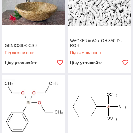
тверда органічна оболонка» (2-12%, диспергується в
рідкій смолі за 50-120°C), що підвищує ударну в'язкість
епоксидних і вінілефірних систем, особливо за низьких
температур, з мінімальною втратою жорсткості та
теплостійкості порівняно з рідкими реакційноздатними
каучуками; окремо
WACKER Wax OH 350 D
- лінійний
гідроксифункціональний силіконовий віск як
WACKER® Wax OH 350 D -
технологічна змащувально-розділювальна добавка
GENIOSIL® CS 2
ROH
(дозування і роль - за TDS).
Під замовлення
Під замовлення
Агент зчеплення
GENIOSIL CS 2
- ненасичений
алкоксисилан
, що ковалентно зв'язує органічну смолу
Ціну уточнюйте
Ціну уточнюйте
(UP, поліакрилати) з неорганічним наповнювачем
(кварц, граніт, скло) у композитному камені; 1-3% на
смолу (у високонаповнених системах дозування
співвідносять з кількістю та питомою поверхнею
наповнювача) підвищують міцність на згин і удар,
знижують водопоглинання і виділяють приблизно на
50% менше метанолу, ніж традиційні промотори.
Технологічне охоплення
- компаундування та екструзія
термопластів, лиття під тиском, кабельні оболонки і HFFR-
ізоляції, WPC-профілі, БОПП-плівки, епоксидні клеї та
заливальні компаунди, композитний камінь. На відміну від
органічних мастил (стеарати, аміди ВЖК) силіконові добавки