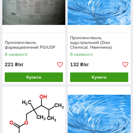
Пропіленгліколь
Пропіленгліколь
індустріальний (Dow
фармацевтичний PG/USP
Chemical, Німеччина)
В наявності
В наявності
221
132
₴/кг
₴/кг
Купити
Купити