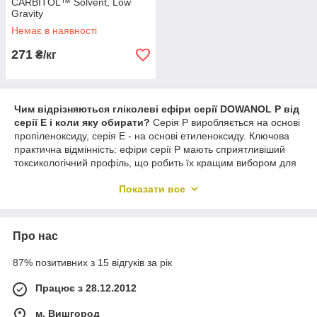
CARBITOL™ Solvent, Low
Gravity
Немає в наявності
271
₴/кг
Чим відрізняються гліколеві ефіри серії DOWANOL P від
серії E і коли яку обирати?
Серія P виробляється на основі
пропіленоксиду, серія E - на основі етиленоксиду. Ключова
практична відмінність: ефіри серії P мають сприятливіший
токсикологічний профіль, що робить їх кращим вибором для
косметики, побутової хімії та частини харчоконтактних
Показати все
рецептур - для частини ефірів серії E діють суворіші
обмеження REACH і національних регуляторів, конкретний
допуск уточнюють за SDS/TDS. За розчинювальною
здатністю обидві серії схожі, однак
Butyl CELLOSOLVE
і
Butyl
Про нас
CARBITOL
нерідко ефективніші для важких промислових
очисників і деяких алкідних систем. Для нових рецептур
87% позитивних з 15 відгуків за рік
співрозчинників і коалесцентів, як правило, починають із серії
P; це не стосується DOWANOL EPH (феноксиетанол) - він
Працює з 28.12.2012
застосовується в косметиці за прямим призначенням як
самостійний консервант незалежно від серії і залишається
м. Вишгород