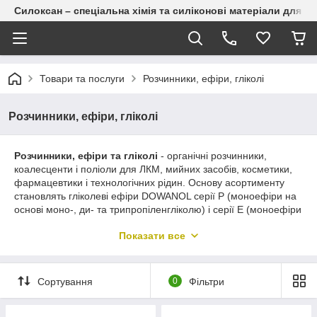
Силоксан – спеціальна хімія та силіконові матеріали для п
Товари та послуги
Розчинники, ефіри, гліколі
Розчинники, ефіри, гліколі
Розчинники, ефіри та гліколі
- органічні розчинники,
коалесценти і поліоли для ЛКМ, мийних засобів, косметики,
фармацевтики і технологічних рідин. Основу асортименту
становлять гліколеві ефіри DOWANOL серії P (моноефіри на
основі моно-, ди- та трипропіленгліколю) і серії E (моноефіри
на основі етиленгліколю) - в усіх випадках зберігається одна
Показати все
вільна гідроксильна група, яка і забезпечує їхню
амфіфільність, пропіленгліколь (1,2-пропандіол, CAS №57-
55-6), коалесцент UCAR Filmer IBT (TMPD-MIB, аналог
Texanol, CAS №25265-77-4) і гліцерин (CAS №56-81-5).
Сортування
0
Фільтри
Серія P
(пропіленгліколеві ефіри) - сприятливіший
токсикологічний профіль, що робить їх кращим вибором для