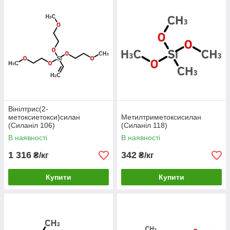
Клас силану /
Реакц. група /
Застосування
марки
субстрат
Аміносилани
аміно; епокси, ПУ,
промотори адгезії
919
,
GF 93
,
138
,
фенольні
епокси-, ПУ-,
176
,
GF 56
,
фенольних та
АГМ-3
,
АДЭ-3
акрилових клеїв і
покриттів, ґрунти
по металу й склу,
апрет скловолокна
Вінілтрис(2-
й мінеральних
метоксиетокси)силан
Метилтриметоксисилан
наповнювачів,
(Силаніл 106)
(Силаніл 118)
затверджувач
В наявності
В наявності
епоксидів, добавка
зчеплення в
1 316
342
₴/кг
₴/кг
герметики
Епоксисилани
гліцидокси;
1К- і 2К-клеї,
Купити
Купити
258
гідроксильні
адгезія по
алюмінію, склу й
оксидних
поверхнях, апрет
мінеральних