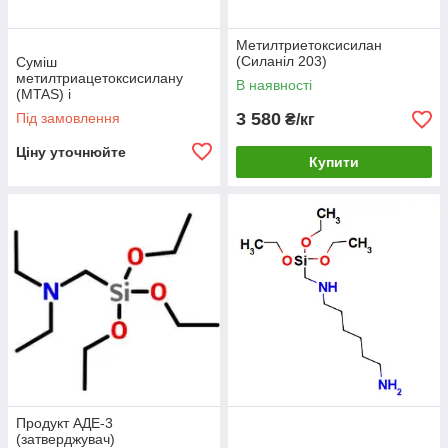
Метилтриетоксисилан
(Силаніл 203)
Суміш
метилтриацетоксисилану
В наявності
(MTAS) і
пропілтриацетоксисилану
3 580
Під замовлення
₴/кг
(PTAS) (30:70%)
Ціну уточнюйте
Купити
Продукт АДЕ-3
(затверджувач)