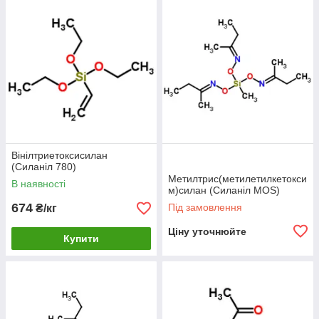
процесом (ацетатна, нейтральна, алкоксильна система) і
вимоги до токсичності та ЛОС; добір для RTV-рецептур і
каталітичних систем уточнюється за TDS.
Вінілтриетоксисилан
(Силаніл 780)
Метилтрис(метилетилкетокси
В наявності
м)силан (Силаніл MOS)
674
Під замовлення
₴/кг
Ціну уточнюйте
Купити