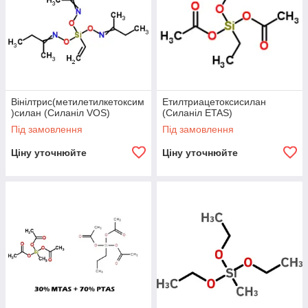
Вінілтрис(метилетилкетоксим
Етилтриацетоксисилан
)силан (Силаніл VOS)
(Силаніл ETAS)
Під замовлення
Під замовлення
Ціну уточнюйте
Ціну уточнюйте