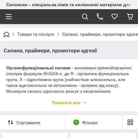
Силоксан – спеціальна хімія та силіконові матеріали для п
Товари та послуги
Силани, праймери, промотори адгезі
Силани, праймери, промотори адгезії
Органофункціональні силани
- мономерні кремнійорганічні
сполуки формули R
n
SiX
4-n
, де R - органічна функціональна
група, X - гідролізовна група (найчастіше алкоксильна, але
також ацетоксильна чи кетоксимна - залежно від класу).
Молекула силану одночасно реагує з неорганічною
поверхнею через силанольні зв'язки і з органічною матрицею
Показати все
через групу R, створюючи ковалентний місток на межі поділу
фаз. До групи входять адгезійні промотори і зшивники для
полімерних систем, а також реагенти для силілювання в
органічному синтезі.
Сортування
0
Фільтри
Основні класи
за типом функціональної групи:
Зведення за класами