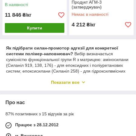
Продукт АГМ-3
В наявності
(затверджувач)
11 846
Немає в наявності
₴/кг
4 212
₴/кг
Купити
Як підібрати силан-промотор адгезії для конкретної
системи полімер-наповнювач?
Вибір визначається
сумісністю функціональної групи R з матрицею: аміносилани
(Силаніл 919, 138, 176) - для епоксидних і поліуретанових
систем; епоксисилани (Силаніл 258) - для гідроксилвмісних
поверхонь і епоксидних покриттів; метакрилоксисилани
Показати все
(Силаніл 250) - для акрилових і ненасичених поліефірних
смол; вінілсилани (Силаніл 106, 276, 780) - для поліолефінів,
ПВХ і пероксидної вулканізації. Для зв'язування з
неорганічною поверхнею (скло, більшість металів, мінеральні
Про нас
наповнювачі) потрібні поверхневі OH-групи - вони реагують
без додаткової підготовки. Для вбудовування в полімерну
87% позитивних з 15 відгуків за рік
матрицю силан підбирають за механізмом полімеризації:
вініл- і метакрилоксисилани працюють через радикальну
Працює з 28.12.2012
співполімеризацію, епокси- і аміносилани - через розкриття
циклу чи приєднання; плазмова або коронна активація
м. Вишгород