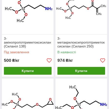
наповнювачів,
модифікатор
епоксидних і
акрилових смол,
праймер для
склопластиків
Вінілсилани
вініл; пероксид/
силанольне
106
,
276
,
780
,
XL
волога
зшивання
3-
3-
10
кабельного
амінопропілтриметоксисилан
метакрилоксипропілтриметок
поліетилену (PE-
(Силаніл 138)
сисилан (Силаніл 250)
Xb), апрет
Під замовлення
В наявності
наповнювачів
(крейда, кварц) у
500
974
₴/кг
₴/кг
гумах і
композитах,
Купити
Купити
вологозатверджув
ані системи,
промотор адгезії в
гумах, поглинач
слідової вологи
Метакрилоксиси
метакрил; акрил,
склопластики й
лани
поліефір
SMC/BMC на
250
ненасичених