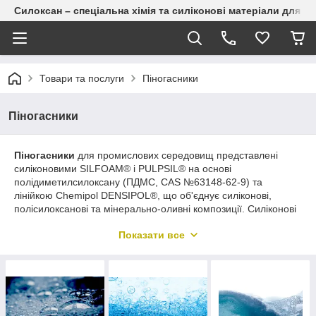
Силоксан – спеціальна хімія та силіконові матеріали для п
Товари та послуги
Піногасники
Піногасники
Піногасники
для промислових середовищ представлені
силіконовими SILFOAM® і PULPSIL® на основі
полідиметилсилоксану (ПДМС, CAS №63148-62-9) та
лінійкою Chemipol DENSIPOL®, що об'єднує силіконові,
полісилоксанові та мінерально-оливні композиції. Силіконові
марки руйнують піну у водних і безводних середовищах
Показати все
завдяки низькому поверхневому натягу (20-22 мН/м проти 72
мН/м у води), а ефективність компаундів посилює
гідрофобний пірогенний кремнезем, вбудований у ПДМС-
матрицю для механічної дестабілізації пінної плівки.
Безсиліконові марки DENSIPOL® доповнюють портфель там,
де сліди силікону неприпустимі.