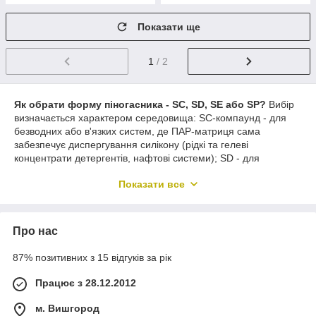
Показати ще
1
/ 2
Як обрати форму піногасника - SC, SD, SE або SP?
Вибір
визначається характером середовища: SC-компаунд - для
безводних або в'язких систем, де ПАР-матриця сама
забезпечує диспергування силікону (рідкі та гелеві
концентрати детергентів, нафтові системи); SD - для
водовмісних середовищ, де самодиспергування критичне
Показати все
(матові будівельні фарби з високим ОКП, штукатурки, клеї,
будівельні дисперсії); SE-емульсія - для водних систем із
жорсткими вимогами до сумісності (текстиль, детергенти,
ферментація); SP-порошок - виключно для порошкових
Про нас
продуктів і таблеток. Попередній тест сумісності (введення
0,5-2% у рецептуру) є обов'язковим.
87% позитивних з 15 відгуків за рік
Чи сумісні силіконові піногасники SILFOAM® з іонними
Працює з 28.12.2012
ПАР-системами?
Так, WACKER випускає марки з різними
іонними характеристиками: неіоногенні - для універсального
м. Вишгород