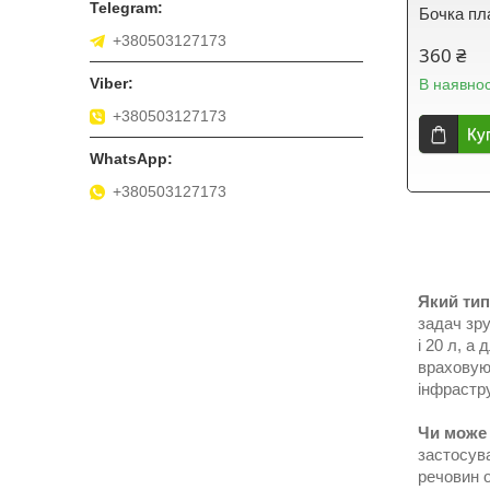
Бочка пл
+380503127173
360 ₴
В наявнос
+380503127173
Ку
+380503127173
Який тип
задач зр
і 20 л, а
враховуют
інфрастр
Чи може 
застосува
речовин о