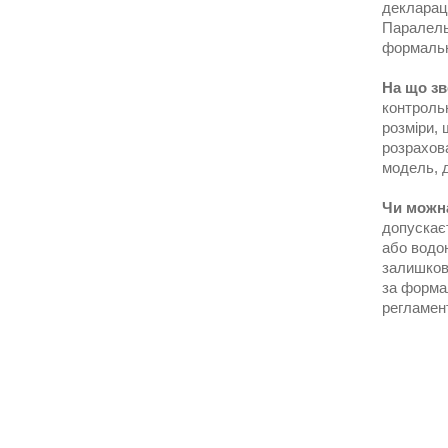
деклараці
Паралельн
формально
На що зв
контроль
розміри, 
розрахова
модель, д
Чи можна
допускаєт
або водою
залишкова
за формал
регламен