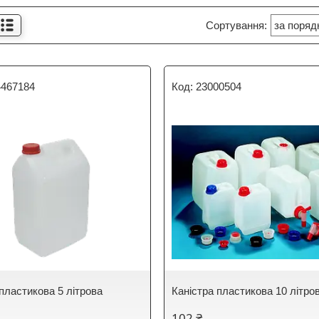
4467184
23000504
 пластикова 5 літрова
Каністра пластикова 10 літро
102 ₴