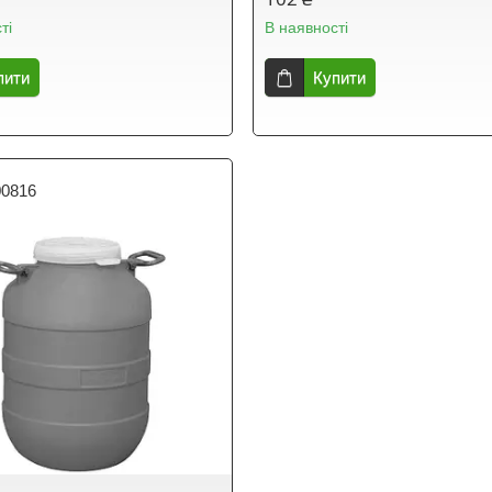
ті
В наявності
пити
Купити
00816