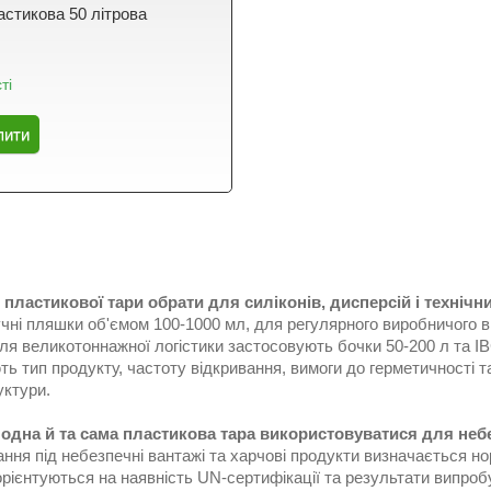
астикова 50 літрова
ті
пити
 пластикової тари обрати для силіконів, дисперсій і технічн
учні пляшки об'ємом 100-1000 мл, для регулярного виробничого 
 для великотоннажної логістики застосовують бочки 50-200 л та 
ь тип продукту, частоту відкривання, вимоги до герметичності т
уктури.
одна й та сама пластикова тара використовуватися для неб
ння під небезпечні вантажі та харчові продукти визначається н
рієнтуються на наявність UN-сертифікації та результати випробу