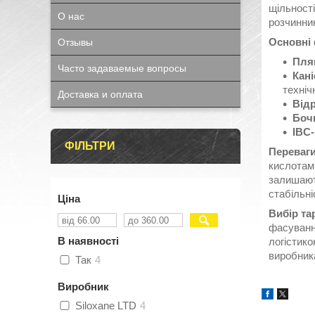
щільності
О нас
розчинник
Основні
Отзывы
Пляш
Часто задаваемые вопросы
Кані
техніч
Доставка и оплата
Відр
Боч
IBC-
ФІЛЬТРИ
Переваг
кислотами
залишают
стабільні
Ціна
Вибір та
фасування
В наявності
логістико
виробника
Так
4
Виробник
Siloxane LTD
4