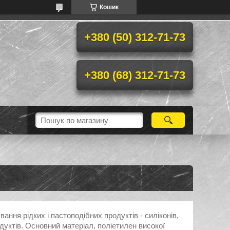
Кошик
+380 (50) 312-71-73
+380 (68) 312-71-73
ння рідких і пастоподібних продуктів - силіконів,
одуктів. Основний матеріал, поліетилен високої