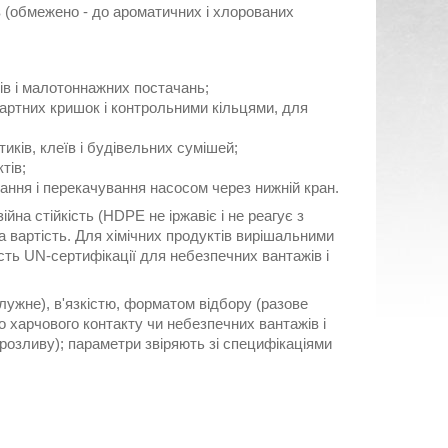
тів (обмежено - до ароматичних і хлорованих
ів і малотоннажних постачань;
дартних кришок і контрольними кільцями, для
иків, клеїв і будівельних сумішей;
тів;
ання і перекачування насосом через нижній кран.
на стійкість (HDPE не іржавіє і не реагує з
а вартість. Для хімічних продуктів вирішальними
ть UN-сертифікації для небезпечних вантажів і
лужне), в'язкістю, форматом відбору (разове
о харчового контакту чи небезпечних вантажів і
ю розливу); параметри звіряють зі специфікаціями