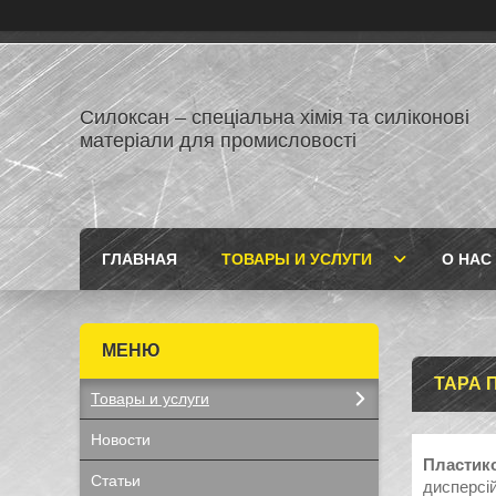
Силоксан – спеціальна хімія та силіконові
матеріали для промисловості
ГЛАВНАЯ
ТОВАРЫ И УСЛУГИ
О НАС
ТАРА 
Товары и услуги
Новости
Пластико
Статьи
дисперсій