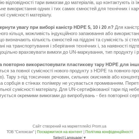
ю відповідності тари вимогам до матеріалів, що контактують із ї
е використання одних і тих самих ємностей для технічних і хар
ї сумісності матеріалу.
ернути увагу при виборі каністр HDPE 5, 10 і 20 л?
Для каністр
ного кільця, можливість індукційного запаювання або використа
що визначають кількість ємностей на піддоні та сумісність зі стела
ні на транспортування і зберігання технічних і, за наявності пі
оцільно враховувати вимоги до UN-маркування, тип продукту і р
 повторно використовувати пластикову тару HDPE для інш
ься за повної сумісності нового продукту з HDPE та повного пр
). Тару з-під токсичних речовин, сильних окисників або концен
 сорбція в стінках полімеру не усувається промиванням. Перети
ьної сумісності матеріалу. Для UN-сертифікованої тари під неб
тується окремими вимогами до випробувань - без повторної серт
Сайт створений на маркетплейсі
Prom.ua
ТОВ "Силоксан" |
Поскаржитися на контент
|
Політика конфіденційності
Select Language
▼