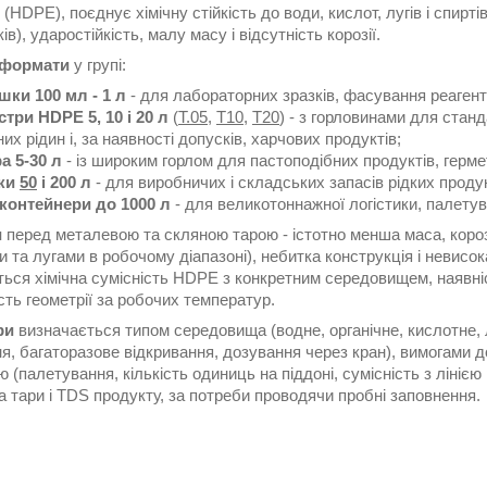
 (HDPE), поєднує хімічну стійкість до води, кислот, лугів і спир
ів), ударостійкість, малу масу і відсутність корозії.
 формати
у групі:
ки 100 мл - 1 л
- для лабораторних зразків, фасування реагент
стри HDPE 5, 10 і 20 л
(
T.05
,
T10
,
T20
) - з горловинами для стан
них рідин і, за наявності допусків, харчових продуктів;
а 5-30 л
- із широким горлом для пастоподібних продуктів, гермет
ки
50
і 200 л
- для виробничих і складських запасів рідких продук
контейнери до 1000 л
- для великотоннажної логістики, палетув
и
перед металевою та скляною тарою - істотно менша маса, корозій
 та лугами в робочому діапазоні), небитка конструкція і невисок
ься хімічна сумісність HDPE з конкретним середовищем, наявніс
сть геометрії за робочих температур.
ри
визначається типом середовища (водне, органічне, кислотне, 
, багаторазове відкривання, дозування через кран), вимогами д
ю (палетування, кількість одиниць на піддоні, сумісність з лініє
 тари і TDS продукту, за потреби проводячи пробні заповнення.