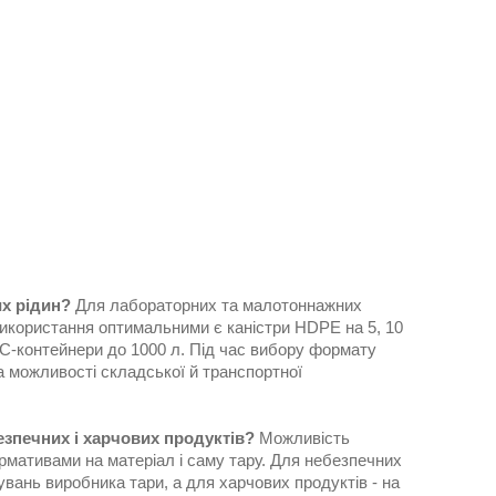
их рідин?
Для лабораторних та малотоннажних
використання оптимальними є каністри HDPE на 5, 10
IBC-контейнери до 1000 л. Під час вибору формату
а можливості складської й транспортної
езпечних і харчових продуктів?
Можливість
ормативами на матеріал і саму тару. Для небезпечних
вань виробника тари, а для харчових продуктів - на