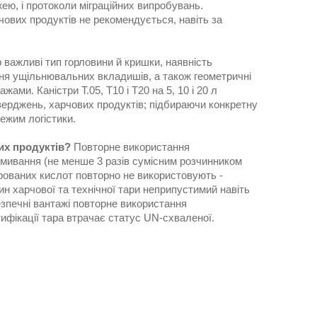
жею, і протоколи міграційних випробувань.
чових продуктів не рекомендується, навіть за
 важливі тип горловини й кришки, наявність
ння ущільнювальних вкладишів, а також геометричні
жами. Каністри T.05, T10 і T20 на 5, 10 і 20 л
дтверджень, харчових продуктів; підбираючи конкретну
ежим логістики.
их продуктів?
Повторне використання
омивання (не менше 3 разів сумісним розчинником
трованих кислот повторно не використовують -
н харчової та технічної тари неприпустимий навіть
езпечні вантажі повторне використання
ифікації тара втрачає статус UN-схваленої.