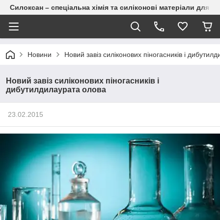
Силоксан – спеціальна хімія та силіконові матеріали для п
Новини
Новий завіз силіконових піногасників і дибутил
Новий завіз силіконових піногасників і
дибутилдилаурата олова
23.02.2015