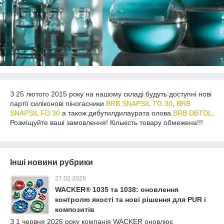
З 25 лютого 2015 року на нашому складі будуть доступні нові
партії силіконові піногасники
BRB SNAPSIL TG 30
,
BRB
SNAPSIL FD 30
а також дибутилдилаурата олова
BRB DBTDL
.
Розміщуйте ваші замовлення! Кількість товару обмежена!!!
Інші новини рубрики
27.02.2026
WACKER® 1035 та 1038: оновлення
контролю якості та нові рішення для PUR і
композитів
З 1 червня 2026 року компанія WACKER оновлює