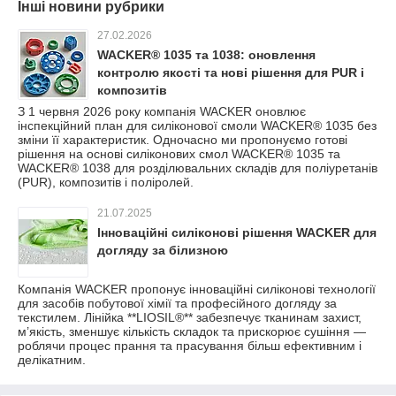
Інші новини рубрики
27.02.2026
WACKER® 1035 та 1038: оновлення
контролю якості та нові рішення для PUR і
композитів
З 1 червня 2026 року компанія WACKER оновлює
інспекційний план для силіконової смоли WACKER® 1035 без
зміни її характеристик. Одночасно ми пропонуємо готові
рішення на основі силіконових смол WACKER® 1035 та
WACKER® 1038 для розділювальних складів для поліуретанів
(PUR), композитів і поліролей.
21.07.2025
Інноваційні силіконові рішення WACKER для
догляду за білизною
Компанія WACKER пропонує інноваційні силіконові технології
для засобів побутової хімії та професійного догляду за
текстилем. Лінійка **LIOSIL®** забезпечує тканинам захист,
м’якість, зменшує кількість складок та прискорює сушіння —
роблячи процес прання та прасування більш ефективним і
делікатним.