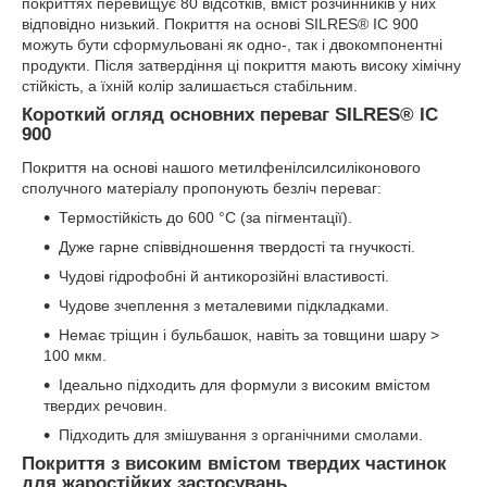
покриттях перевищує 80 відсотків, вміст розчинників у них
відповідно низький. Покриття на основі SILRES® IC 900
можуть бути сформульовані як одно-, так і двокомпонентні
продукти. Після затвердіння ці покриття мають високу хімічну
стійкість, а їхній колір залишається стабільним.
Короткий огляд основних переваг SILRES® IC
900
Покриття на основі нашого метилфенілсилсиліконового
сполучного матеріалу пропонують безліч переваг:
Термостійкість до 600 °C (за пігментації).
Дуже гарне співвідношення твердості та гнучкості.
Чудові гідрофобні й антикорозійні властивості.
Чудове зчеплення з металевими підкладками.
Немає тріщин і бульбашок, навіть за товщини шару >
100 мкм.
Ідеально підходить для формули з високим вмістом
твердих речовин.
Підходить для змішування з органічними смолами.
Покриття з високим вмістом твердих частинок
для жаростійких застосувань