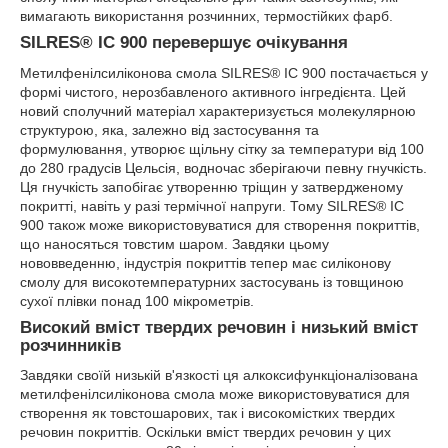
вимагають використання розчинних, термостійких фарб.
SILRES® IC 900 перевершує очікування
Метилфенілсиліконова смола SILRES® IC 900 постачається у
формі чистого, нерозбавленого активного інгредієнта. Цей
новий сполучний матеріал характеризується молекулярною
структурою, яка, залежно від застосування та
формулювання, утворює щільну сітку за температури від 100
до 280 градусів Цельсія, водночас зберігаючи певну гнучкість.
Ця гнучкість запобігає утворенню тріщин у затвердженому
покритті, навіть у разі термічної напруги. Тому SILRES® IC
900 також може використовуватися для створення покриттів,
що наносяться товстим шаром. Завдяки цьому
нововведенню, індустрія покриттів тепер має силіконову
смолу для високотемпературних застосувань із товщиною
сухої плівки понад 100 мікрометрів.
Високий вміст твердих речовин і низький вміст
розчинників
Завдяки своїй низькій в'язкості ця алкоксифункціоналізована
метилфенілсиліконова смола може використовуватися для
створення як товстошарових, так і високомістких твердих
речовин покриттів. Оскільки вміст твердих речовин у цих