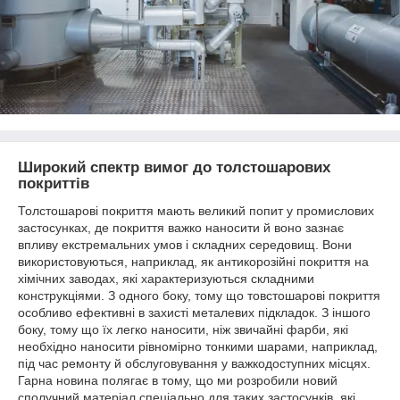
Широкий спектр вимог до толстошарових
покриттів
Толстошарові покриття мають великий попит у промислових
застосунках, де покриття важко наносити й воно зазнає
впливу екстремальних умов і складних середовищ. Вони
використовуються, наприклад, як антикорозійні покриття на
хімічних заводах, які характеризуються складними
конструкціями. З одного боку, тому що товстошарові покриття
особливо ефективні в захисті металевих підкладок. З іншого
боку, тому що їх легко наносити, ніж звичайні фарби, які
необхідно наносити рівномірно тонкими шарами, наприклад,
під час ремонту й обслуговування у важкодоступних місцях.
Гарна новина полягає в тому, що ми розробили новий
сполучний матеріал спеціально для таких застосунків, які