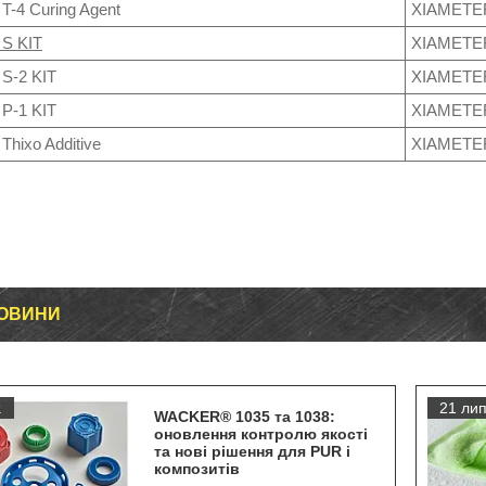
 T-4 Curing Agent
XIAMETE
 S KIT
XIAMETER
 S-2 KIT
XIAMETER
 P-1 KIT
XIAMETER
 Thixo Additive
XIAMETER
НОВИНИ
.
21 лип
WACKER® 1035 та 1038:
оновлення контролю якості
та нові рішення для PUR і
композитів