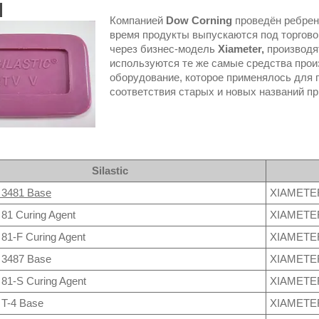
Компанией
Dow Corning
проведён ребрен
время продукты выпускаются под торгов
через бизнес-модель
Xiameter,
производя
используются те же самые средства прои
оборудование, которое применялось для 
соответствия старых и новых названий пр
Silastic
® 3481 Base
XIAMETE
 81 Curing Agent
XIAMETE
 81-F Curing Agent
XIAMETE
® 3487 Base
XIAMETE
® 81-S Curing Agent
XIAMETE
® T-4 Base
XIAMETER