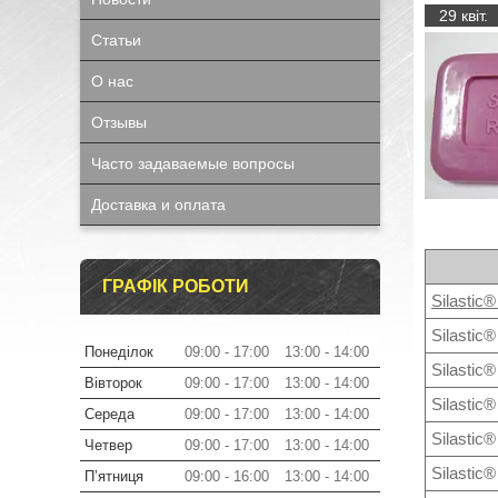
29 квіт.
Статьи
О нас
Отзывы
Часто задаваемые вопросы
Доставка и оплата
ГРАФІК РОБОТИ
Silastic
Silastic®
Понеділок
09:00
17:00
13:00
14:00
Silastic®
Вівторок
09:00
17:00
13:00
14:00
Silastic
Середа
09:00
17:00
13:00
14:00
Silastic
Четвер
09:00
17:00
13:00
14:00
Silastic
Пʼятниця
09:00
16:00
13:00
14:00