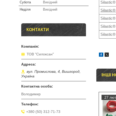
Silastic®
Субота
Вихідний
Неділя
Вихідний
Silastic®
Silastic®
Silastic®
КОНТАКТИ
Silastic®
ТОВ "Силоксан"
вул. Промислова, 4, Вишгород,
ІНШІ 
Україна
Володимир
27 лют
+380 (50) 312-71-73