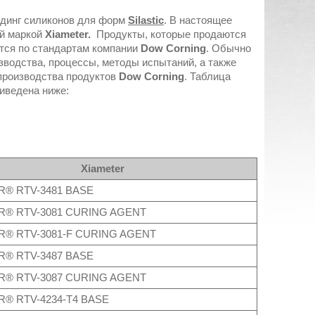
динг силиконов для форм
Silastic
. В настоящее
ой маркой
Xiameter
.
Продукты, которые продаются
тся по стандартам компании
Dow Corning
. Обычно
зводства, процессы, методы испытаний, а также
производства продуктов
Dow Corning
. Таблица
иведена ниже:
Xiameter
R® RTV-3481 BASE
R® RTV-3081 CURING AGENT
R® RTV-3081-F CURING AGENT
R® RTV-3487 BASE
R® RTV-3087 CURING AGENT
® RTV-4234-T4 BASE