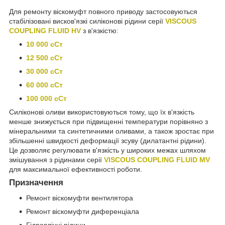
Для ремонту віскомуфт повного приводу застосовуються
стабілізовані висков'язкі силіконові рідини серії
VISCOUS
COUPLING FLUID HV
з в'язкістю:
10 000 сСт
12 500 сСт
30 000 сСт
60 000 сСт
100 000 сСт
Силіконові оливи використовуються тому, що їх в'язкість
менше знижується при підвищенні температури порівняно з
мінеральними та синтетичними оливами, а також зростає при
збільшенні швидкості деформації зсуву (дилатантні рідини).
Це дозволяє регулювати в'язкість у широких межах шляхом
змішування з рідинами серії
VISCOUS COUPLING FLUID MV
для максимальної ефективності роботи.
Призначення
Ремонт віскомуфти вентилятора
Ремонт віскомуфти диференціала