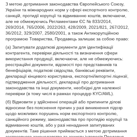
З метою дотримання законодавства Європейського Союзу,
України та міжнародних норм у сфері експортного контролю,
санкцій, протидії корупції та відмиванню коштів, включаючи,
але не обмежуючись Регламентами ЄС № 833/2014,
269/2014, 765/2006, 2022/263, 428/2009, 2021/821, 267/2012,
36/2012, 329/2007, 2580/2001, а також Антикорупційною
програмою Товариства, Продавець залишає за собою право:
(а) Запитувати додаткові документи для ідентифікації
контрагента, перевірки діяльності та визначення сфери
використання продукції, включаючи, але не обмежуючись:
реєстраційні документи, відомості про представників та
бенефіціарів, податкові свідоцтва, банківські реквізити,
декларації кінцевого користувача, експортні/імпортні ліцензії,
підтвердження діяльності, декларації про дотримання
законодавства та інші документи, необхідні для належної
перевірки (в тому числі в рамках процедур KYC/AML).
(б) Відмовити у здійсненні операцій або припинити ділові
відносини без пояснення причин у разі виникнення підозр
щодо можливих порушень норм експортного контролю,
санкційного режиму, законодавства про протидію корупції та
відмиванню коштів, або у разі ненадання запитуваних
документів. Таке рішення приймається з метою дотримання
застосовного законодавства та захисту інтересів Продавця.