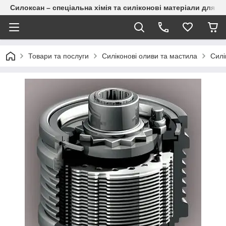
Силоксан – спеціальна хімія та силіконові матеріали для п
Товари та послуги
Силіконові оливи та мастила
Силі