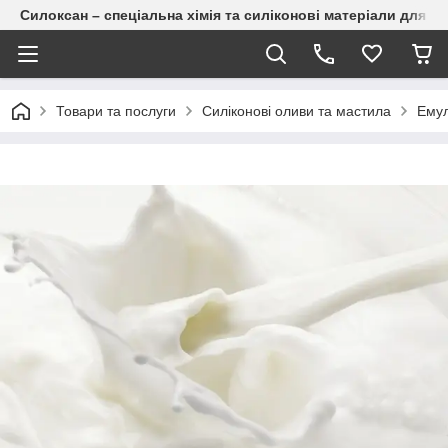
Силоксан – спеціальна хімія та силіконові матеріали для п
Товари та послуги
Силіконові оливи та мастила
Емул