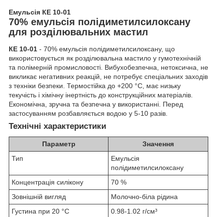
Емульсія КЕ 10-01
70% емульсія полідиметилсилоксану
для розділювальних мастил
КЕ 10-01
- 70% емульсія полідиметилсилоксану, що
використовується як розділювальна мастило у гумотехнічній
та полімерній промисловості. Вибухобезпечна, нетоксична, не
викликає негативних реакцій, не потребує спеціальних заходів
з техніки безпеки. Термостійка до +200 °C, має низьку
текучість і хімічну інертність до конструкційних матеріалів.
Економічна, зручна та безпечна у використанні. Перед
застосуванням розбавляється водою у 5-10 разів.
Технічні характеристики
Параметр
Значення
Тип
Емульсія
полідиметилсилоксану
Концентрація силікону
70 %
Зовнішній вигляд
Молочно-біла рідина
Густина при 20 °C
0.98-1.02
г/см³