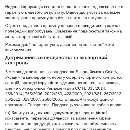
Надана інформація вважається достовірною, однак вона не є
гарантією кінцевого результату. Відповідальність за належне
застосування продукту повністю лежить на покупцеві.
Оцінка придатності продукту повинна проводитися в рамках
попередніх випробувань. Обмеження поширюється також на
можливі претензії з боку третіх осіб.
Рекомендації не гарантують досягнення конкретної мети
використання.
Дотримання законодавства та експортний
контроль
З метою дотримання законодавства Європейського Союзу,
України та міжнародних норм у сфері експортного контролю,
санкцій, протидії корупції та відмиванню коштів, включаючи,
але не обмежуючись Регламентами ЄС № 833/2014,
269/2014, 765/2006, 2022/263, 428/2009, 2021/821, 267/2012,
36/2012, 329/2007, 2580/2001, а також Антикорупційною
програмою Товариства, Продавець залишає за собою право:
(а) Запитувати додаткові документи для ідентифікації
контрагента, перевірки діяльності та визначення сфери
використання продукції, включаючи, але не обмежуючись:
реєстраційні документи, відомості про представників та