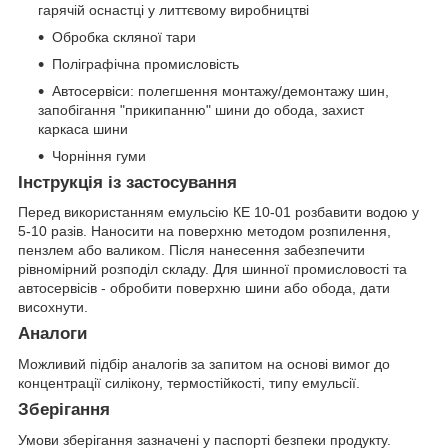
гарячій оснастці у литтєвому виробництві
Обробка скляної тари
Поліграфічна промисловість
Автосервіси: полегшення монтажу/демонтажу шин,
запобігання "прикипанню" шини до обода, захист
каркаса шини
Чорніння гуми
Інструкція із застосування
Перед використанням емульсію КЕ 10-01 розбавити водою у
5-10 разів. Наносити на поверхню методом розпилення,
пензлем або валиком. Після нанесення забезпечити
рівномірний розподіл складу. Для шинної промисловості та
автосервісів - обробити поверхню шини або обода, дати
висохнути.
Аналоги
Можливий підбір аналогів за запитом на основі вимог до
концентрації силікону, термостійкості, типу емульсії.
Зберігання
Умови зберігання зазначені у паспорті безпеки продукту.