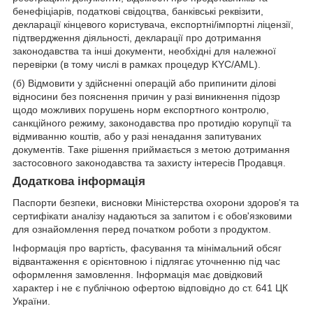
бенефіціарів, податкові свідоцтва, банківські реквізити,
декларації кінцевого користувача, експортні/імпортні ліцензії,
підтвердження діяльності, декларації про дотримання
законодавства та інші документи, необхідні для належної
перевірки (в тому числі в рамках процедур KYC/AML).
(б) Відмовити у здійсненні операцій або припинити ділові
відносини без пояснення причин у разі виникнення підозр
щодо можливих порушень норм експортного контролю,
санкційного режиму, законодавства про протидію корупції та
відмиванню коштів, або у разі ненадання запитуваних
документів. Таке рішення приймається з метою дотримання
застосовного законодавства та захисту інтересів Продавця.
Додаткова інформація
Паспорти безпеки, висновки Міністерства охорони здоров'я та
сертифікати аналізу надаються за запитом і є обов'язковими
для ознайомлення перед початком роботи з продуктом.
Інформація про вартість, фасування та мінімальний обсяг
відвантаження є орієнтовною і підлягає уточненню під час
оформлення замовлення. Інформація має довідковий
характер і не є публічною офертою відповідно до ст. 641 ЦК
України.