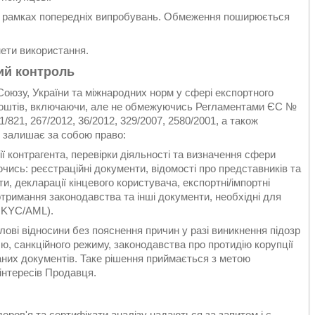
 в рамках попередніх випробувань. Обмеження поширюється
мети використання.
ий контроль
оюзу, України та міжнародних норм у сфері експортного
ю коштів, включаючи, але не обмежуючись Регламентами ЄС №
1/821, 267/2012, 36/2012, 329/2007, 2580/2001, а також
 залишає за собою право:
ї контрагента, перевірки діяльності та визначення сфери
ись: реєстраційні документи, відомості про представників та
ти, декларації кінцевого користувача, експортні/імпортні
дотримання законодавства та інші документи, необхідні для
р KYC/AML).
ілові відносини без пояснення причин у разі виникнення підозр
 санкційного режиму, законодавства про протидію корупції
аних документів. Таке рішення приймається з метою
інтересів Продавця.
оров'я та сертифікати аналізу надаються за запитом і є