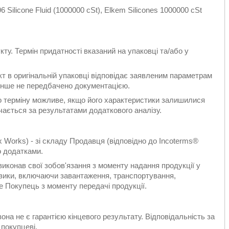
 Silicone Fluid (1000000 cSt), Elkem Silicones 1000000 cSt
кту. Термін придатності вказаний на упаковці та/або у
укт в оригінальній упаковці відповідає заявленим параметрам
 інше не передбачено документацією.
го терміну можливе, якщо його характеристики залишилися
ається за результатами додаткового аналізу.
 Works) - зі складу Продавця (відповідно до Incoterms®
о додатками.
конав свої зобов'язання з моменту надання продукції у
изики, включаючи завантаження, транспортування,
е Покупець з моменту передачі продукції.
на не є гарантією кінцевого результату. Відповідальність за
покупцеві.