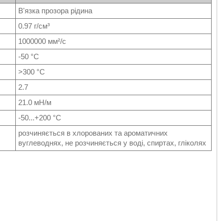
В'язка прозора рідина
0.97
г/см³
1000000
мм²/с
-50
°C
>300
°C
2.7
21.0
мН/м
-50...+200
°C
розчиняється в хлорованих та ароматичних
вуглеводнях, не розчиняється у воді, спиртах, гліколях