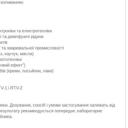
 коливаннях
ктроніки та електротехніки
йні та демпфуючі рідини
атів
ї та зварювальної промисловості
з, каучук, масла)
фототехніки
овий ефект")
ів (креми, лосьйони, лаки)
V-1 і RTV-2
ки. Дозування, спосіб і умови застосування залежать від
 результату рекомендується попереднє лабораторне
обника.