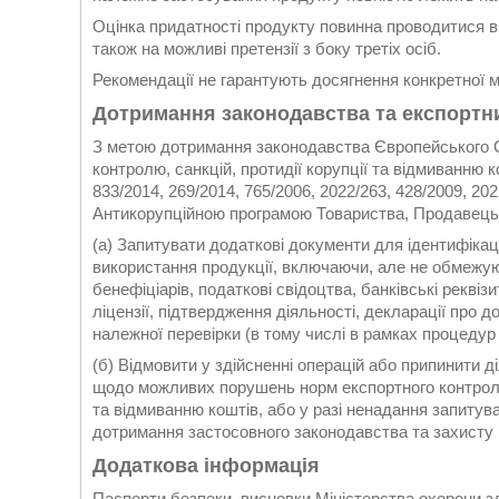
Оцінка придатності продукту повинна проводитися
також на можливі претензії з боку третіх осіб.
Рекомендації не гарантують досягнення конкретної 
Дотримання законодавства та експортн
З метою дотримання законодавства Європейського С
контролю, санкцій, протидії корупції та відмиванн
833/2014, 269/2014, 765/2006, 2022/263, 428/2009, 202
Антикорупційною програмою Товариства, Продавець
(а) Запитувати додаткові документи для ідентифікаці
використання продукції, включаючи, але не обмежуюч
бенефіціарів, податкові свідоцтва, банківські реквізи
ліцензії, підтвердження діяльності, декларації про 
належної перевірки (в тому числі в рамках процеду
(б) Відмовити у здійсненні операцій або припинити д
щодо можливих порушень норм експортного контролю,
та відмиванню коштів, або у разі ненадання запитув
дотримання застосовного законодавства та захисту 
Додаткова інформація
Паспорти безпеки, висновки Міністерства охорони зд