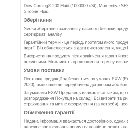
Dow Corning® 200 Fluid (1000000 cSt), Momentive SF96
Silicone Fluid.
Зберігання
Умови зберігання зазначені у паспорті безпеки проду
сертифікаті аналізу.
Гарантійний термін - це період, протягом якого прод
партії. Він обчислюється з дати виготовлення, якщо
Використання продукту після закінчення гарантійно
незмінними. Можливість продовження терміну визнач
Умови поставки
Поставка продукції здійснюється на умовах EXW (Ex
2020), якщо інше не передбачено договором або йог
За умовами EXW Продавець вважається таким, що ви
розпорядження Покупця на складі. Всі витрати та р
страхування та митне оформлення (за потреби), нес
Обмеження гарантії
Надана інформація вважається достовірною, однак во
належне застосування продукту повністю лежить на 