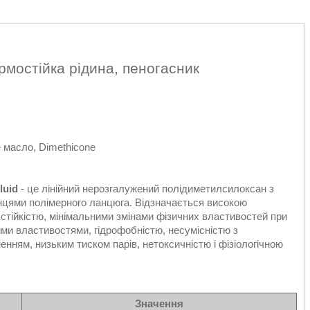
рмостійка рідина, пеногасник
 масло, Dimethicone
luid
- це лінійний нерозгалужений полідиметилсилоксан з
кінцями полімерного ланцюга. Відзначається високою
стійкістю, мінімальними змінами фізичних властивостей при
ми властивостями, гідрофобністю, несумісністю з
нням, низьким тиском парів, нетоксичністю і фізіологічною
Значення