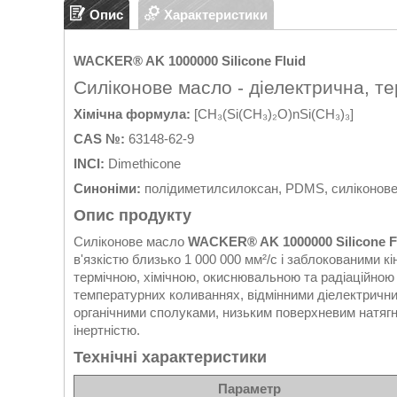
Опис
Характеристики
WACKER® AK 1000000 Silicone Fluid
Силіконове масло - діелектрична, те
Хімічна формула:
[CH₃(Si(CH₃)₂O)nSi(CH₃)₃]
CAS №:
63148-62-9
INCI:
Dimethicone
Синоніми:
полідиметилсилоксан, PDMS, силіконове
Опис продукту
Силіконове масло
WACKER® AK 1000000 Silicone F
в'язкістю близько 1 000 000 мм²/с і заблокованими 
термічною, хімічною, окиснювальною та радіаційною 
температурних коливаннях, відмінними діелектрични
органічними сполуками, низьким поверхневим натягне
інертністю.
Технічні характеристики
Параметр