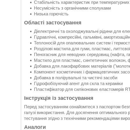
Стабільність характеристик при температурних
Несумісність з органічними сполуками
Низька горючість
Області застосування
Діелектричні та охолоджувальні рідини для еле
Гідравлічні, компресійні, гальмівні, амортизаці
Теплоносій для опалювальних систем і термост
Розділові мастила для гуми, пластмас, литтєво
Пеногасник для неводних середовищ (нафта, га
Мастило для пластмас, синтетичних волокон, 
Добавка для лакофарбових матеріалів ("молотк
Компонент косметичних і фармацевтичних засоб
Добавка в полірувальні та чистячі засоби
Гідрофобізуючий агент для скла та кераміки
Пластифікатор для силіконових еластомерів RT
Інструкція із застосування
Перед застосуванням ознайомтеся з паспортом безпе
галузі використання. Для досягнення оптимального
тестування згідно з технічними рекомендаціями вир
Аналоги