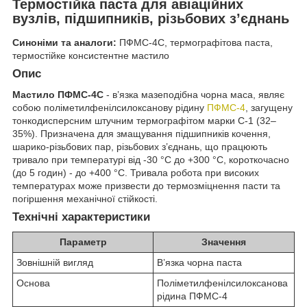
Термостійка паста для авіаційних
вузлів, підшипників, різьбових з’єднань
Синоніми та аналоги:
ПФМС-4С, термографітова паста,
термостійке консистентне мастило
Опис
Мастило ПФМС-4С
- в’язка мазеподібна чорна маса, являє
собою поліметилфенілсилоксанову рідину
ПФМС-4
, загущену
тонкодисперсним штучним термографітом марки С-1 (32–
35%). Призначена для змащування підшипників кочення,
шарико-різьбових пар, різьбових з’єднань, що працюють
тривало при температурі від -30 °C до +300 °C, короткочасно
(до 5 годин) - до +400 °C. Тривала робота при високих
температурах може призвести до термозміцнення пасти та
погіршення механічної стійкості.
Технічні характеристики
Параметр
Значення
Зовнішній вигляд
В’язка чорна паста
Основа
Поліметилфенілсилоксанова
рідина ПФМС-4