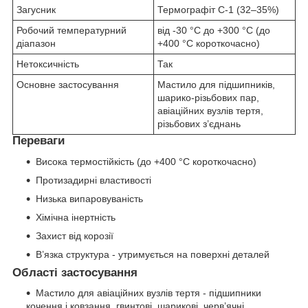
Загусник
Термографіт С-1 (32–35%)
Робочий температурний
від -30 °C до +300 °C (до
діапазон
+400 °C короткочасно)
Нетоксичність
Так
Основне застосування
Мастило для підшипників,
шарико-різьбових пар,
авіаційних вузлів тертя,
різьбових з’єднань
Переваги
Висока термостійкість (до +400 °C короткочасно)
Протизадирні властивості
Низька випаровуваність
Хімічна інертність
Захист від корозії
В’язка структура - утримується на поверхні деталей
Області застосування
Мастило для авіаційних вузлів тертя - підшипники
кочення і ковзання, гвинтові, шарикові, черв’ячні