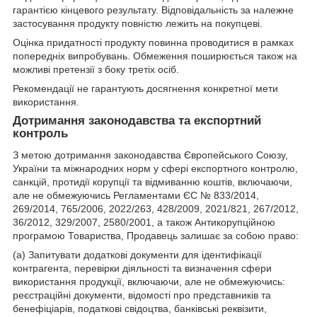
гарантією кінцевого результату. Відповідальність за належне
застосування продукту повністю лежить на покупцеві.
Оцінка придатності продукту повинна проводитися в рамках
попередніх випробувань. Обмеження поширюється також на
можливі претензії з боку третіх осіб.
Рекомендації не гарантують досягнення конкретної мети
використання.
Дотримання законодавства та експортний
контроль
З метою дотримання законодавства Європейського Союзу,
України та міжнародних норм у сфері експортного контролю,
санкцій, протидії корупції та відмиванню коштів, включаючи,
але не обмежуючись Регламентами ЄС № 833/2014,
269/2014, 765/2006, 2022/263, 428/2009, 2021/821, 267/2012,
36/2012, 329/2007, 2580/2001, а також Антикорупційною
програмою Товариства, Продавець залишає за собою право:
(а) Запитувати додаткові документи для ідентифікації
контрагента, перевірки діяльності та визначення сфери
використання продукції, включаючи, але не обмежуючись:
реєстраційні документи, відомості про представників та
бенефіціарів, податкові свідоцтва, банківські реквізити,