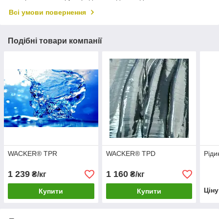
Всі умови повернення
Подібні товари компанії
WACKER® TPR
WACKER® TPD
Ріди
1 239
1 160
₴/кг
₴/кг
Цін
Купити
Купити