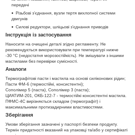
передачі
Різьбові з’єднання, вузли тертя вихлопної системи
двигунів
Силові редуктори, шліцьові з’єднання приводів
Інструкція із застосування
Наносити на очищені деталі згідно регламенту. Не
рекомендується використовувати при температурі нижче
-30 °C (недостатня морозостійкість). Не змішувати з іншими
мастилами без перевірки сумісності.
Аналоги
Термографітові пасти і мастила на основі силіконових рідин;
Пасти ФМ-6 (термостійкі, консистентні);
Сополімер 5 (паста), Сополімер 3 (паста);
ЦИАТИМ-201, ОКБ-122-7 - термостійкі консистентні мастила.
ПФМС-4С вирізняється складом (термографіт) і
максимальними протизадирними властивостями.
Зберігання
Умови зберігання зазначені у паспорті безпеки продукту.
Термін придатності вказаний на упаковці та/або у сертифікаті