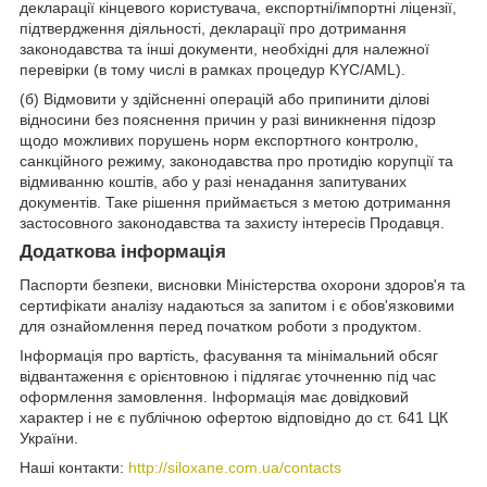
декларації кінцевого користувача, експортні/імпортні ліцензії,
підтвердження діяльності, декларації про дотримання
законодавства та інші документи, необхідні для належної
перевірки (в тому числі в рамках процедур KYC/AML).
(б) Відмовити у здійсненні операцій або припинити ділові
відносини без пояснення причин у разі виникнення підозр
щодо можливих порушень норм експортного контролю,
санкційного режиму, законодавства про протидію корупції та
відмиванню коштів, або у разі ненадання запитуваних
документів. Таке рішення приймається з метою дотримання
застосовного законодавства та захисту інтересів Продавця.
Додаткова інформація
Паспорти безпеки, висновки Міністерства охорони здоров'я та
сертифікати аналізу надаються за запитом і є обов'язковими
для ознайомлення перед початком роботи з продуктом.
Інформація про вартість, фасування та мінімальний обсяг
відвантаження є орієнтовною і підлягає уточненню під час
оформлення замовлення. Інформація має довідковий
характер і не є публічною офертою відповідно до ст. 641 ЦК
України.
Наші контакти:
http://siloxane.com.ua/contacts