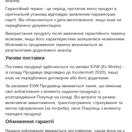
аналізу.
Гарантійний термін - це період, протягом якого продукт в
оригінальній упаковці відповідає заявленим параметрам
партії. Він обчислюється з дати виготовлення, якщо інше не
передбачено документацією.
Використання продукту після закінчення гарантійного терміну
можливе, якщо його характеристики залишилися незмінними.
Можливість продовження терміну визначається за
результатами додаткового аналізу.
Умови поставки
Поставка продукції здійснюється на умовах EXW (Ex Works) -
зі складу Продавця (відповідно до Incoterms® 2020), якщо
інше не передбачено договором або його додатками.
За умовами EXW Продавець вважається таким, що виконав
свої зобов'язання з моменту надання продукції у
розпорядження Покупця на складі. Всі витрати та ризики,
включаючи завантаження, транспортування, страхування та
митне оформлення (за потреби), несе Покупець з моменту
передачі продукції.
Обмеження гарантії
Надана інформація вважається достовірною, однак вона не є