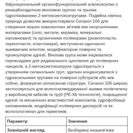
біфункціональний органофункціональний алкоксисилан з
реакційноздатною вініловою групою та трьома
гідролізованими 2-метоксиетоксигрупами. Подвійна хімічна
природа дозволяє використовувати Силаніл 106 для
створення міцних ковалентних зв'язків між неорганічними
матеріалами (скло, метали, кераміка, мінеральні
наповнювачі) та органічними полімерами (реактопласти,
термопласти, еластомери), виступаючи одночасно
зшиваючим агентом, модифікатором поверхні та
промоутером адгезії. Вінілова група може ініціюватися
пероксидами для радикального щеплення до полімерних
ланцюгів, а 2-метоксиетоксигрупи гідролізуються з
утворенням силанольних груп, здатних конденсуватися з
гідроксильними групами на поверхні субстратів або між
собою, формуючи силоксанові структури. Силаніл 106 широко
застосовується для вологозатверджуваної зшивки поліетилену
у виробництві кабелів та труб (PE-Xb технологія), покращення
адгезії та механічних властивостей композитів, гідрофобізації
наповнювачів, модифікації полімерних дисперсій та як
вологопоглинач для герметиків.
Параметр
Значення
Зовнішній вигляд
Безбарвна низьков'язка