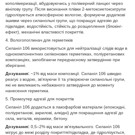
кополімеризації, вбудовуючись у полімерний ланцюг через
вінілову групу. Після висихання плівки 2-метоксиетоксигрупи
гідролізуються атмосферною вологою, формуючи додаткові
зшивки через силанольні групи, що покращує адгезію до
підкладки, водостійкість, стійкість до розщеплення (блокінг-
ефект), механічні властивості покриттів.
4. Вологопоглинач для герметиків
Силаніл 106 використовується для нейтралізації слідів води в
однокомпонентних силіконових герметиках, поліуретанових
композиціях, запобігаючи передчасному затвердінню при
зберіганні.
Дозування:
~1% від маси композиції. Силаніл 106 швидко
реагує з водою, зв'язуючи її та утворюючи силанольні групи,
які не викликають небажаного затвердіння до моменту
нанесення герметика.
5. Промоутер адгезії для покриттів
Силаніл 106 додається в лакофарбові матеріали (епоксидні,
поліуретанові, акрилові, алкідні) для покращення адгезії до
скла, металів, кераміки, бетону.
Дозування:
0,5–2% від маси зв'язувального. Силаніл 106
мігрує до межі розділу покриття/підкладка, де гідролізується,