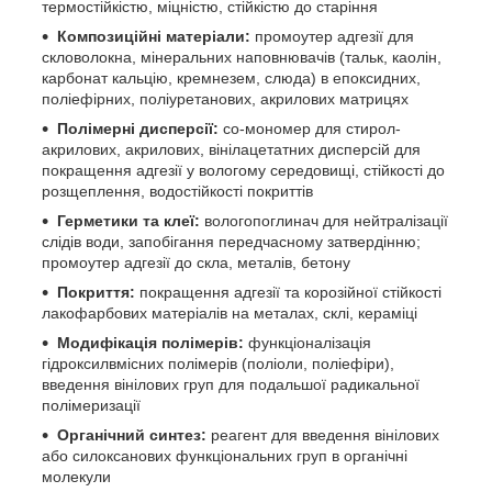
термостійкістю, міцністю, стійкістю до старіння
Композиційні матеріали:
промоутер адгезії для
скловолокна, мінеральних наповнювачів (тальк, каолін,
карбонат кальцію, кремнезем, слюда) в епоксидних,
поліефірних, поліуретанових, акрилових матрицях
Полімерні дисперсії:
со-мономер для стирол-
акрилових, акрилових, вінілацетатних дисперсій для
покращення адгезії у вологому середовищі, стійкості до
розщеплення, водостійкості покриттів
Герметики та клеї:
вологопоглинач для нейтралізації
слідів води, запобігання передчасному затвердінню;
промоутер адгезії до скла, металів, бетону
Покриття:
покращення адгезії та корозійної стійкості
лакофарбових матеріалів на металах, склі, кераміці
Модифікація полімерів:
функціоналізація
гідроксилвмісних полімерів (поліоли, поліефіри),
введення вінілових груп для подальшої радикальної
полімеризації
Органічний синтез:
реагент для введення вінілових
або силоксанових функціональних груп в органічні
молекули