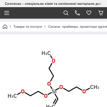
Силоксан – спеціальна хімія та силіконові матеріали для п
Товари та послуги
Силани, праймери, промотори адгезі