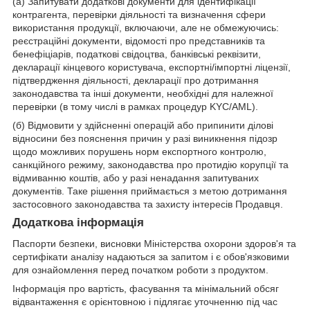
(а) Запитувати додаткові документи для ідентифікації
контрагента, перевірки діяльності та визначення сфери
використання продукції, включаючи, але не обмежуючись:
реєстраційні документи, відомості про представників та
бенефіціарів, податкові свідоцтва, банківські реквізити,
декларації кінцевого користувача, експортні/імпортні ліцензії,
підтвердження діяльності, декларації про дотримання
законодавства та інші документи, необхідні для належної
перевірки (в тому числі в рамках процедур KYC/AML).
(б) Відмовити у здійсненні операцій або припинити ділові
відносини без пояснення причин у разі виникнення підозр
щодо можливих порушень норм експортного контролю,
санкційного режиму, законодавства про протидію корупції та
відмиванню коштів, або у разі ненадання запитуваних
документів. Таке рішення приймається з метою дотримання
застосовного законодавства та захисту інтересів Продавця.
Додаткова інформація
Паспорти безпеки, висновки Міністерства охорони здоров'я та
сертифікати аналізу надаються за запитом і є обов'язковими
для ознайомлення перед початком роботи з продуктом.
Інформація про вартість, фасування та мінімальний обсяг
відвантаження є орієнтовною і підлягає уточненню під час