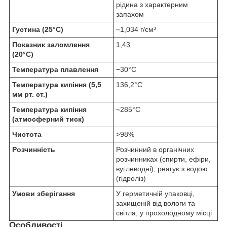
рідина з характерним
запахом
Густина (25°C)
~1,034 г/см³
Показник заломлення
1,43
(20°C)
Температура плавлення
−30°C
Температура кипіння (5,5
136,2°C
мм рт. ст.)
Температура кипіння
~285°C
(атмосферний тиск)
Чистота
>98%
Розчинність
Розчинний в органічних
розчинниках (спирти, ефіри,
вуглеводні); реагує з водою
(гідроліз)
Умови зберігання
У герметичній упаковці,
захищеній від вологи та
світла, у прохолодному місці
Особливості