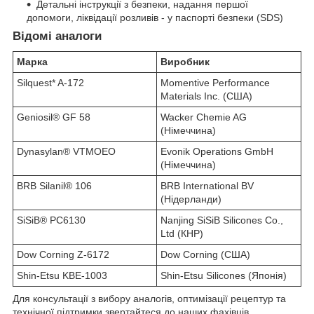
Детальні інструкції з безпеки, надання першої
допомоги, ліквідації розливів - у паспорті безпеки (SDS)
Відомі аналоги
Марка
Виробник
Silquest* A-172
Momentive Performance
Materials Inc. (США)
Geniosil® GF 58
Wacker Chemie AG
(Німеччина)
Dynasylan® VTMOEO
Evonik Operations GmbH
(Німеччина)
BRB Silanil® 106
BRB International BV
(Нідерланди)
SiSiB® PC6130
Nanjing SiSiB Silicones Co.,
Ltd (КНР)
Dow Corning Z-6172
Dow Corning (США)
Shin-Etsu KBE-1003
Shin-Etsu Silicones (Японія)
Для консультації з вибору аналогів, оптимізації рецептур та
технічної підтримки звертайтеся до наших фахівців.