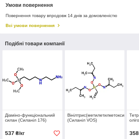
Умови повернення
Повернення товару впродовж 14 днів за домовленістю
Всі умови повернення
Подібні товари компанії
Діаміно-функціональний
Вінілтрис(метилетилкетоксим)сила
Тетр
силан (Силаніл 176)
(Силаніл VOS)
оліг
537
358
₴/кг