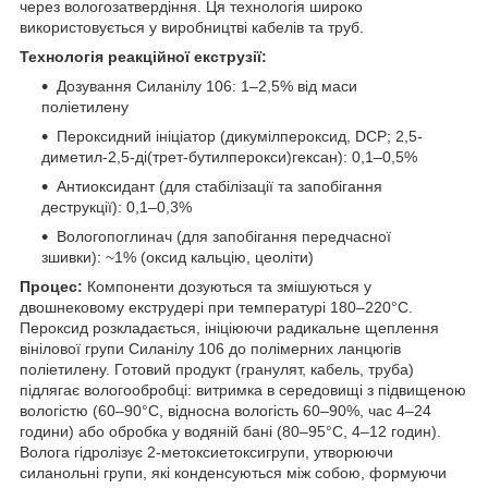
через вологозатвердіння. Ця технологія широко
використовується у виробництві кабелів та труб.
Технологія реакційної екструзії:
Дозування Силанілу 106: 1–2,5% від маси
поліетилену
Пероксидний ініціатор (дикумілпероксид, DCP; 2,5-
диметил-2,5-ді(трет-бутилперокси)гексан): 0,1–0,5%
Антиоксидант (для стабілізації та запобігання
деструкції): 0,1–0,3%
Вологопоглинач (для запобігання передчасної
зшивки): ~1% (оксид кальцію, цеоліти)
Процес:
Компоненти дозуються та змішуються у
двошнековому екструдері при температурі 180–220°C.
Пероксид розкладається, ініціюючи радикальне щеплення
вінілової групи Силанілу 106 до полімерних ланцюгів
поліетилену. Готовий продукт (гранулят, кабель, труба)
підлягає вологообробці: витримка в середовищі з підвищеною
вологістю (60–90°C, відносна вологість 60–90%, час 4–24
години) або обробка у водяній бані (80–95°C, 4–12 годин).
Волога гідролізує 2-метоксиетоксигрупи, утворюючи
силанольні групи, які конденсуються між собою, формуючи