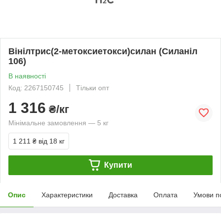
Вінілтрис(2-метоксиетокси)силан (Силаніл
106)
В наявності
Код: 2267150745
Тільки опт
1 316
₴/кг
Мінімальне замовлення — 5 кг
1 211 ₴
від 18 кг
Купити
Опис
Характеристики
Доставка
Оплата
Умови п