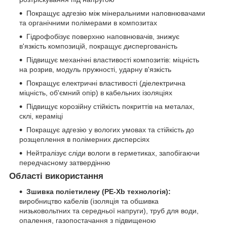
Покращує адгезію між мінеральними наповнювачами
та органічними полімерами в композитах
Гідрофобізує поверхню наповнювачів, знижує
в'язкість композицій, покращує диспергованість
Підвищує механічні властивості композитів: міцність
на розрив, модуль пружності, ударну в'язкість
Покращує електричні властивості (діелектрична
міцність, об'ємний опір) в кабельних ізоляціях
Підвищує корозійну стійкість покриттів на металах,
склі, кераміці
Покращує адгезію у вологих умовах та стійкість до
розщеплення в полімерних дисперсіях
Нейтралізує сліди вологи в герметиках, запобігаючи
передчасному затвердінню
Області використання
Зшивка поліетилену (PE-Xb технологія):
виробництво кабелів (ізоляція та обшивка
низьковольтних та середньої напруги), труб для води,
опалення, газопостачання з підвищеною