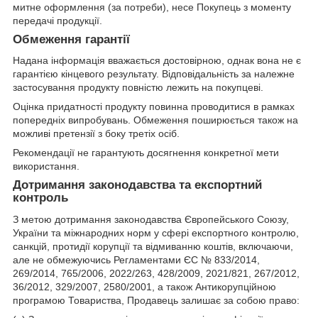
митне оформлення (за потреби), несе Покупець з моменту
передачі продукції.
Обмеження гарантії
Надана інформація вважається достовірною, однак вона не є
гарантією кінцевого результату. Відповідальність за належне
застосування продукту повністю лежить на покупцеві.
Оцінка придатності продукту повинна проводитися в рамках
попередніх випробувань. Обмеження поширюється також на
можливі претензії з боку третіх осіб.
Рекомендації не гарантують досягнення конкретної мети
використання.
Дотримання законодавства та експортний
контроль
З метою дотримання законодавства Європейського Союзу,
України та міжнародних норм у сфері експортного контролю,
санкцій, протидії корупції та відмиванню коштів, включаючи,
але не обмежуючись Регламентами ЄС № 833/2014,
269/2014, 765/2006, 2022/263, 428/2009, 2021/821, 267/2012,
36/2012, 329/2007, 2580/2001, а також Антикорупційною
програмою Товариства, Продавець залишає за собою право: