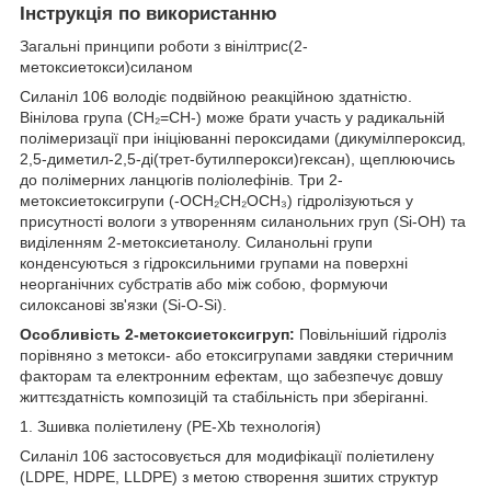
Інструкція по використанню
Загальні принципи роботи з вінілтрис(2-
метоксиетокси)силаном
Силаніл 106 володіє подвійною реакційною здатністю.
Вінілова група (CH₂=CH-) може брати участь у радикальній
полімеризації при ініціюванні пероксидами (дикумілпероксид,
2,5-диметил-2,5-ді(трет-бутилперокси)гексан), щеплюючись
до полімерних ланцюгів поліолефінів. Три 2-
метоксиетоксигрупи (-OCH₂CH₂OCH₃) гідролізуються у
присутності вологи з утворенням силанольних груп (Si-OH) та
виділенням 2-метоксиетанолу. Силанольні групи
конденсуються з гідроксильними групами на поверхні
неорганічних субстратів або між собою, формуючи
силоксанові зв'язки (Si-O-Si).
Особливість 2-метоксиетоксигруп:
Повільніший гідроліз
порівняно з метокси- або етоксигрупами завдяки стеричним
факторам та електронним ефектам, що забезпечує довшу
життєздатність композицій та стабільність при зберіганні.
1. Зшивка поліетилену (PE-Xb технологія)
Силаніл 106 застосовується для модифікації поліетилену
(LDPE, HDPE, LLDPE) з метою створення зшитих структур