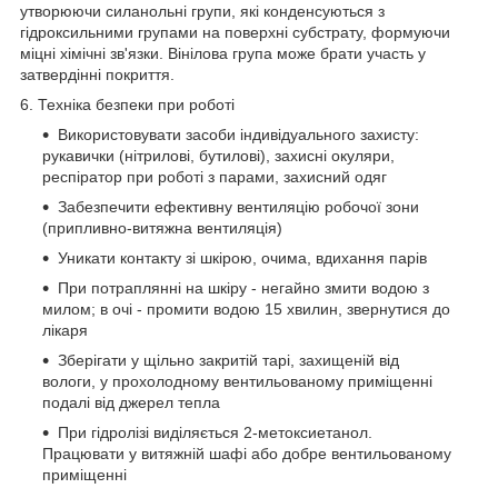
утворюючи силанольні групи, які конденсуються з
гідроксильними групами на поверхні субстрату, формуючи
міцні хімічні зв'язки. Вінілова група може брати участь у
затвердінні покриття.
6. Техніка безпеки при роботі
Використовувати засоби індивідуального захисту:
рукавички (нітрилові, бутилові), захисні окуляри,
респіратор при роботі з парами, захисний одяг
Забезпечити ефективну вентиляцію робочої зони
(припливно-витяжна вентиляція)
Уникати контакту зі шкірою, очима, вдихання парів
При потраплянні на шкіру - негайно змити водою з
милом; в очі - промити водою 15 хвилин, звернутися до
лікаря
Зберігати у щільно закритій тарі, захищеній від
вологи, у прохолодному вентильованому приміщенні
подалі від джерел тепла
При гідролізі виділяється 2-метоксиетанол.
Працювати у витяжній шафі або добре вентильованому
приміщенні