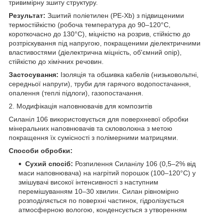
тривимірну зшиту структуру.
Результат:
Зшитий поліетилен (PE-Xb) з підвищеними
термостійкістю (робоча температура до 90–120°C,
короткочасно до 130°C), міцністю на розрив, стійкістю до
розтріскування під напругою, покращеними діелектричними
властивостями (діелектрична міцність, об'ємний опір),
стійкістю до хімічних речовин.
Застосування:
Ізоляція та обшивка кабелів (низьковольтні,
середньої напруги), труби для гарячого водопостачання,
опалення (теплі підлоги), газопостачання.
2. Модифікація наповнювачів для композитів
Силаніл 106 використовується для поверхневої обробки
мінеральних наповнювачів та скловолокна з метою
покращення їх сумісності з полімерними матрицями.
Способи обробки:
Сухий спосіб:
Розпилення Силанілу 106 (0,5–2% від
маси наповнювача) на нагрітий порошок (100–120°C) у
змішувачі високої інтенсивності з наступним
перемішуванням 10–30 хвилин. Силан рівномірно
розподіляється по поверхні частинок, гідролізується
атмосферною вологою, конденсується з утворенням