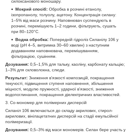
силоксанового моношару.
Мокрий спосіб:
Обробка в розчині етанолу,
ізопропанолу, толуолу, ацетону. Концентрація силану:
1–5% від маси розчину. Наповнювач суспендують в
розчині, перемішують 1–2 години, фільтрують, сушать
при 80–120°C.
Водна обробка:
Попередній гідроліз Силанілу 106 у
воді (pH 4–5, витримка 30–60 хвилин) з наступним
додаванням наповнювача, перемішуванням,
фільтрацією, сушінням.
Дозування:
0,5–1,5% для тальку, каоліну, карбонату кальцію;
1–3% для скловолокна, слюди.
Результат:
Зниження в'язкості композицій, покращення
текучості, підвищення ступеня наповнення, збільшення
міцності, модулю пружності, ударної в'язкості, зниження
водопоглинання, покращення діелектричних властивостей.
3. Со-мономер для полімерних дисперсій
Силаніл 106 включається до складу акрилових, стирол-
акрилових, вінілацетатних дисперсій на стадії емульсійної
полімеризації.
Дозування:
0,5–3% від маси мономерів. Силан бере участь у