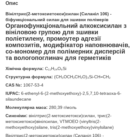
Опис
Вінілтрис(2-метоксиетокси)силан (Силаніл 106) -
біфункціональний силан для зшивки полімерів
Органофункціональний алкоксисилан з
вініловою групою для зшивки
поліетилену, промоутер адгезії
композитів, модифікатор наповнювачів,
со-мономер для полімерних дисперсій
та вологопоглинач для герметиків
Хімічна формула:
C₁₁H₂₄O₆Si
Структурна формула:
(CH₃OCH₂CH₂O)₃Si-CH=CH₂
CAS №:
1067-53-4
IUPAC:
6-ethenyl-6-(2-methoxyethoxy)-2,5,7,10-tetraoxa-6-
silaundecane
Молекулярна маса:
280,39 г/моль
Синоніми:
вінілтрис(2-метоксиетокси)силан, трис(2-
метоксиетокси)вінілсилан, VTMOEO (vinyltris(2-
methoxyethoxy)silane, tris(2-methoxyethoxy)vinylsilane)
Вінілтрис(2-метоксиетокси)силан (Силаніл 106) -