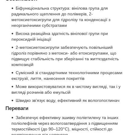
Біфункціональна структура: вінілова група для
радикального щеплення до полімерів, 2-
метоксиетоксигрупи для гідролізу та конденсації з
неорганічними субстратами
Висока реакційна здатність вінілової групи при
пероксидній ініціації
2-метоксиетоксигрупи забезпечують повільніший
гідроліз порівняно з метокси- або етоксигрупами, що
підвищує стабільність при зберіганні та життєздатність
композицій
Сумісний зі стандартними технологічними процесами
екструзії, лиття, нанесення покриттів
Може використовуватися як в чистому вигляді, так і у
вигляді розчинів або емульсій
Швидко зв'язує воду, ефективний як вологопоглинач
Переваги
Забезпечує ефективну зшивку поліетилену та інших
поліолефінів через вологозатвердіння з підвищенням
термостійкості (до 90–120°C), міцності, стійкості до
розтріскування під напругою