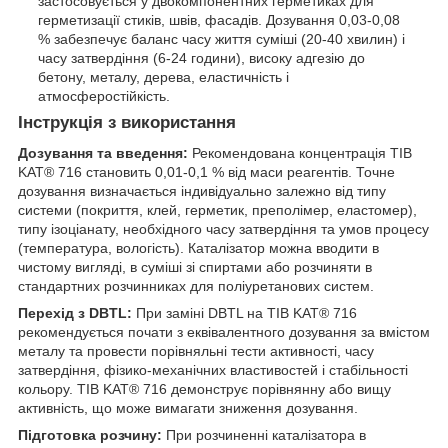
застосовується у двокомпонентних герметиках для
герметизації стиків, швів, фасадів. Дозування 0,03-0,08
% забезпечує баланс часу життя суміші (20-40 хвилин) і
часу затвердіння (6-24 години), високу адгезію до
бетону, металу, дерева, еластичність і
атмосферостійкість.
Інструкція з використання
Дозування та введення:
Рекомендована концентрація TIB
KAT® 716 становить 0,01-0,1 % від маси реагентів. Точне
дозування визначається індивідуально залежно від типу
системи (покриття, клей, герметик, преполімер, еластомер),
типу ізоціанату, необхідного часу затвердіння та умов процесу
(температура, вологість). Каталізатор можна вводити в
чистому вигляді, в суміші зі спиртами або розчиняти в
стандартних розчинниках для поліуретанових систем.
Перехід з DBTL:
При заміні DBTL на TIB KAT® 716
рекомендується почати з еквівалентного дозування за вмістом
металу та провести порівняльні тести активності, часу
затвердіння, фізико-механічних властивостей і стабільності
кольору. TIB KAT® 716 демонструє порівнянну або вищу
активність, що може вимагати зниження дозування.
Підготовка розчину:
При розчиненні каталізатора в