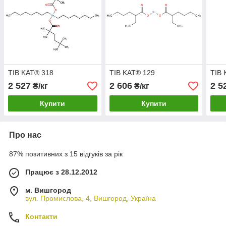
TIB KAT® 318
TIB KAT® 129
TIB 
2 527
2 606
2 5
₴/кг
₴/кг
Купити
Купити
Про нас
87% позитивних з 15 відгуків за рік
Працює з 28.12.2012
м. Вишгород
вул. Промислова, 4, Вишгород, Україна
Контакти