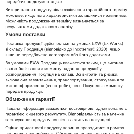
передбачено документацією.
Використання продукту після закінчення гарантійного терміну
можливе, якщо його характеристики залишилися незмінними.
Можливість продовження терміну визначається за
результатами додаткового аналізу.
Умови поставки
Поставка продукції здійснюється на умовах EXW (Ex Works) -
зі складу Продавця (відповідно до Incoterms® 2020), якщо
інше не передбачено договором або його додатками.
За умовами EXW Продавець вважається таким, що виконав
свої зобов'язання з моменту надання продукції у
розпорядження Покупця на складі. Всі витрати та ризики,
включаючи завантаження, транспортування, страхування та
митне оформлення (за потреби), несе Покупець з моменту
передачі продукції.
Обмеження гарантії
Надана інформація вважається достовірною, однак вона не є
гарантією кінцевого результату. Відповідальність за належне
застосування продукту повністю лежить на покупцеві.
Оцінка придатності продукту повинна проводитися в рамках
попередніх випробувань. Обмеження поширюється також на