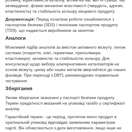
розчину, ефективність каталізу, вплив на час життя суміші, час
затвердіння, фізико-механічні властивості (твердість, адгезія,
еластичність) та стабільність кольору кінцевого продукту.
Документація:
Перед початком роботи ознайомитися з
паспортом безпеки (SDS) і технічним паспортом продукту
(TDS), що надаються виробником за запитом.
Аналоги
Можливий підбір аналогів за вмістом активного вісмуту, типом
системи (покриття, клеї, герметики, преполімери,
еластомери), активністю та стабільністю кольору. Для
консультації щодо вибору альтернативних каталізаторів на
основі вісмуту, цинку або інших металів звертайтеся до наших
фахівців. При переході з DBTL рекомендуємо порівняльне
тестування.
Зберігання
Умови зберігання зазначені у паспорті безпеки продукту.
Термін придатності вказаний на упаковці та/або у сертифікаті
аналізу.
Гарантійний термін - це період, протягом якого продукт в
оригінальній упаковці відповідає заявленим параметрам
партії. Він обчислюється з дати виготовлення, якщо інше не