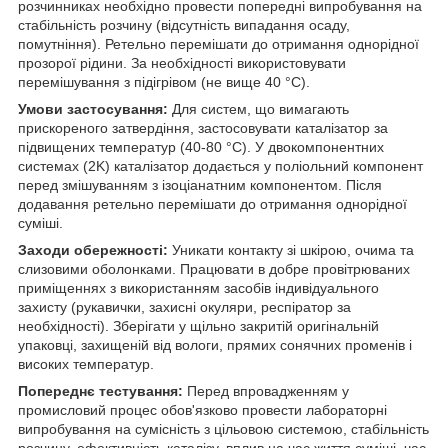
розчинниках необхідно провести попередні випробування на
стабільність розчину (відсутність випадання осаду,
помутніння). Ретельно перемішати до отримання однорідної
прозорої рідини. За необхідності використовувати
перемішування з підігрівом (не вище 40 °C).
Умови застосування:
Для систем, що вимагають
прискореного затвердіння, застосовувати каталізатор за
підвищених температур (40-80 °C). У двокомпонентних
системах (2K) каталізатор додається у поліольний компонент
перед змішуванням з ізоціанатним компонентом. Після
додавання ретельно перемішати до отримання однорідної
суміші.
Заходи обережності:
Уникати контакту зі шкірою, очима та
слизовими оболонками. Працювати в добре провітрюваних
приміщеннях з використанням засобів індивідуального
захисту (рукавички, захисні окуляри, респіратор за
необхідності). Зберігати у щільно закритій оригінальній
упаковці, захищеній від вологи, прямих сонячних променів і
високих температур.
Попереднє тестування:
Перед впровадженням у
промисловий процес обов'язково провести лабораторні
випробування на сумісність з цільовою системою, стабільність