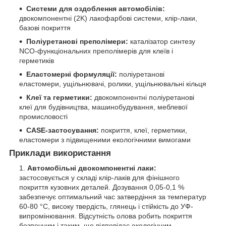
Системи для оздоблення автомобілів:
двокомпонентні (2K) лакофарбові системи, клір-лаки,
базові покриття
Поліуретанові преполімери:
каталізатор синтезу
NCO-функціональних преполімерів для клеїв і
герметиків
Еластомерні формуляції:
поліуретанові
еластомери, ущільнювачі, ролики, ущільнювальні кільця
Клеї та герметики:
двокомпонентні поліуретанові
клеї для будівництва, машинобудування, меблевої
промисловості
CASE-застосування:
покриття, клеї, герметики,
еластомери з підвищеними екологічними вимогами
Приклади використання
Автомобільні двокомпонентні лаки:
застосовується у складі клір-лаків для фінішного
покриття кузовних деталей. Дозування 0,05-0,1 %
забезпечує оптимальний час затвердіння за температур
60-80 °C, високу твердість, глянець і стійкість до УФ-
випромінювання. Відсутність олова робить покриття
безпечним і таким, що відповідає екологічним