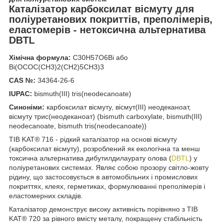
Каталізатор карбоксилат вісмуту для
поліуретанових покриттів, преполімерів,
еластомерів - нетоксична альтернатива
DBTL
Хімічна формула:
C
30
H
57
O
6
Bi або
Bi(OCOC(CH
3
)
2
(CH
2
)
5
CH
3
)
3
CAS №:
34364-26-6
IUPAC:
bismuth(III) tris(neodecanoate)
Синоніми:
карбоксилат вісмуту, вісмут(III) неодеканоат,
вісмуту трис(неодеканоат) (bismuth carboxylate, bismuth(III)
neodecanoate, bismuth tris(neodecanoate))
TIB KAT® 716 - рідкий каталізатор на основі вісмуту
(карбоксилат вісмуту), розроблений як екологічна та менш
токсична альтернатива дибутилдилаурату олова (
DBTL
) у
поліуретанових системах. Являє собою прозору світло-жовту
рідину, що застосовується в автомобільних і промислових
покриттях, клеях, герметиках, формулюванні преполімерів і
еластомерних складів.
Каталізатор демонструє високу активність порівняно з TIB
KAT® 720 за рівного вмісту металу, покращену стабільність