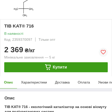
TIB KAT® 716
В наявності
Код: 2359370097
Тільки опт
2 369
₴/кг
Мінімальне замовлення — 5 кг
Купити
Опис
Характеристики
Доставка
Оплата
Умови п
Опис
TIB KAT® 716 - екологічний каталізатор на основі вісмуту
для поліуретанових систем