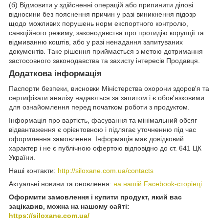
(б) Відмовити у здійсненні операцій або припинити ділові
відносини без пояснення причин у разі виникнення підозр
щодо можливих порушень норм експортного контролю,
санкційного режиму, законодавства про протидію корупції та
відмиванню коштів, або у разі ненадання запитуваних
документів. Таке рішення приймається з метою дотримання
застосовного законодавства та захисту інтересів Продавця.
Додаткова інформація
Паспорти безпеки, висновки Міністерства охорони здоров'я та
сертифікати аналізу надаються за запитом і є обов'язковими
для ознайомлення перед початком роботи з продуктом.
Інформація про вартість, фасування та мінімальний обсяг
відвантаження є орієнтовною і підлягає уточненню під час
оформлення замовлення. Інформація має довідковий
характер і не є публічною офертою відповідно до ст. 641 ЦК
України.
Наші контакти:
http://siloxane.com.ua/contacts
Актуальні новини та оновлення:
на нашій Facebook-сторінці
Оформити замовлення і купити продукт, який вас
зацікавив, можна на нашому сайті:
https://siloxane.com.ua/