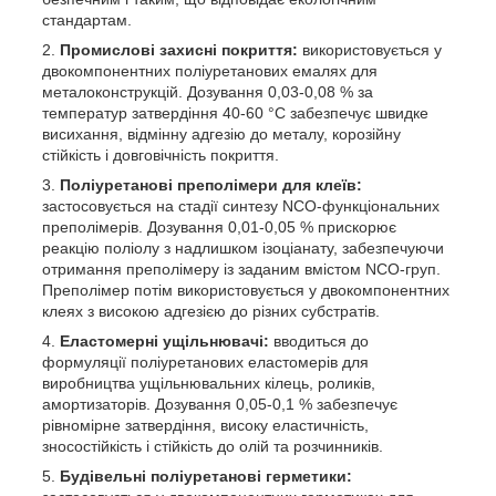
стандартам.
Промислові захисні покриття:
використовується у
двокомпонентних поліуретанових емалях для
металоконструкцій. Дозування 0,03-0,08 % за
температур затвердіння 40-60 °C забезпечує швидке
висихання, відмінну адгезію до металу, корозійну
стійкість і довговічність покриття.
Поліуретанові преполімери для клеїв:
застосовується на стадії синтезу NCO-функціональних
преполімерів. Дозування 0,01-0,05 % прискорює
реакцію поліолу з надлишком ізоціанату, забезпечуючи
отримання преполімеру із заданим вмістом NCO-груп.
Преполімер потім використовується у двокомпонентних
клеях з високою адгезією до різних субстратів.
Еластомерні ущільнювачі:
вводиться до
формуляції поліуретанових еластомерів для
виробництва ущільнювальних кілець, роликів,
амортизаторів. Дозування 0,05-0,1 % забезпечує
рівномірне затвердіння, високу еластичність,
зносостійкість і стійкість до олій та розчинників.
Будівельні поліуретанові герметики: