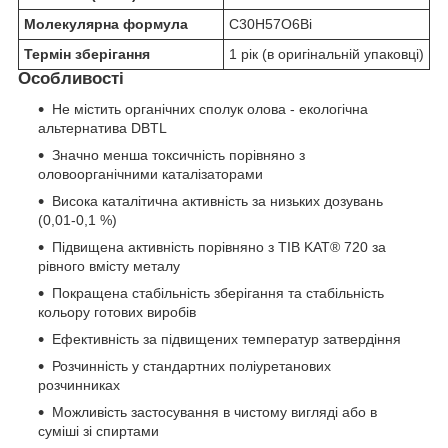
Молекулярна формула
C
30
H
57
O
6
Bi
Термін зберігання
1 рік (в оригінальній упаковці)
Особливості
Не містить органічних сполук олова - екологічна
альтернатива DBTL
Значно менша токсичність порівняно з
оловоорганічними каталізаторами
Висока каталітична активність за низьких дозувань
(0,01-0,1 %)
Підвищена активність порівняно з TIB KAT® 720 за
рівного вмісту металу
Покращена стабільність зберігання та стабільність
кольору готових виробів
Ефективність за підвищених температур затвердіння
Розчинність у стандартних поліуретанових
розчинниках
Можливість застосування в чистому вигляді або в
суміші зі спиртами