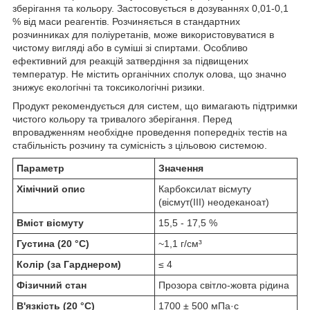
зберігання та кольору. Застосовується в дозуваннях 0,01-0,1
% від маси реагентів. Розчиняється в стандартних
розчинниках для поліуретанів, може використовуватися в
чистому вигляді або в суміші зі спиртами. Особливо
ефективний для реакцій затвердіння за підвищених
температур. Не містить органічних сполук олова, що значно
знижує екологічні та токсикологічні ризики.
Продукт рекомендується для систем, що вимагають підтримки
чистого кольору та тривалого зберігання. Перед
впровадженням необхідне проведення попередніх тестів на
стабільність розчину та сумісність з цільовою системою.
Параметр
Значення
Хімічний опис
Карбоксилат вісмуту
(вісмут(III) неодеканоат)
Вміст вісмуту
15,5 - 17,5 %
Густина (20 °C)
~1,1 г/см³
Колір (за Гарднером)
≤ 4
Фізичний стан
Прозора світло-жовта рідина
В'язкість (20 °C)
1700 ± 500 мПа·с