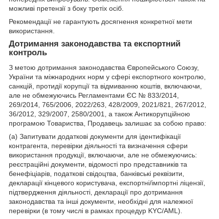
можливі претензії з боку третіх осіб.
Рекомендації не гарантують досягнення конкретної мети
використання.
Дотримання законодавства та експортний
контроль
З метою дотримання законодавства Європейського Союзу,
України та міжнародних норм у сфері експортного контролю,
санкцій, протидії корупції та відмиванню коштів, включаючи,
але не обмежуючись Регламентами ЄС № 833/2014,
269/2014, 765/2006, 2022/263, 428/2009, 2021/821, 267/2012,
36/2012, 329/2007, 2580/2001, а також Антикорупційною
програмою Товариства, Продавець залишає за собою право:
(а) Запитувати додаткові документи для ідентифікації
контрагента, перевірки діяльності та визначення сфери
використання продукції, включаючи, але не обмежуючись:
реєстраційні документи, відомості про представників та
бенефіціарів, податкові свідоцтва, банківські реквізити,
декларації кінцевого користувача, експортні/імпортні ліцензії,
підтвердження діяльності, декларації про дотримання
законодавства та інші документи, необхідні для належної
перевірки (в тому числі в рамках процедур KYC/AML).