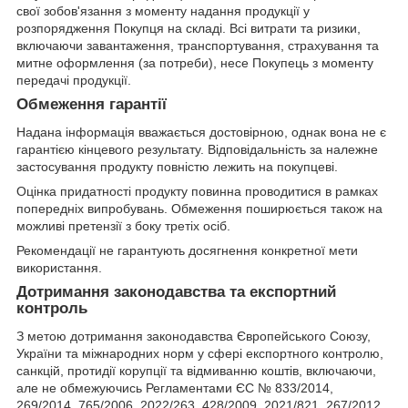
свої зобов'язання з моменту надання продукції у
розпорядження Покупця на складі. Всі витрати та ризики,
включаючи завантаження, транспортування, страхування та
митне оформлення (за потреби), несе Покупець з моменту
передачі продукції.
Обмеження гарантії
Надана інформація вважається достовірною, однак вона не є
гарантією кінцевого результату. Відповідальність за належне
застосування продукту повністю лежить на покупцеві.
Оцінка придатності продукту повинна проводитися в рамках
попередніх випробувань. Обмеження поширюється також на
можливі претензії з боку третіх осіб.
Рекомендації не гарантують досягнення конкретної мети
використання.
Дотримання законодавства та експортний
контроль
З метою дотримання законодавства Європейського Союзу,
України та міжнародних норм у сфері експортного контролю,
санкцій, протидії корупції та відмиванню коштів, включаючи,
але не обмежуючись Регламентами ЄС № 833/2014,
269/2014, 765/2006, 2022/263, 428/2009, 2021/821, 267/2012,