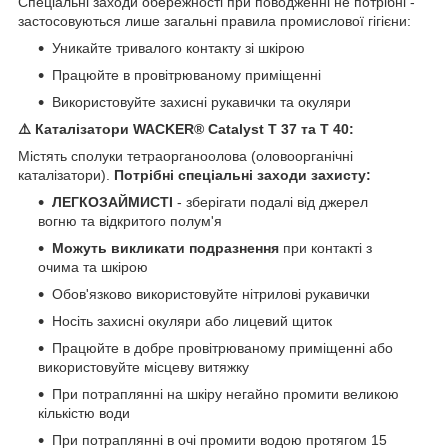
Спеціальні заходи обережності при поводженні не потрібні -
застосовуються лише загальні правила промислової гігієни:
Уникайте тривалого контакту зі шкірою
Працюйте в провітрюваному приміщенні
Використовуйте захисні рукавички та окуляри
⚠️ Каталізатори WACKER® Catalyst T 37 та T 40:
Містять сполуки тетраорганоолова (оловоорганічні
каталізатори).
Потрібні спеціальні заходи захисту:
ЛЕГКОЗАЙМИСТІ
- зберігати подалі від джерел
вогню та відкритого полум'я
Можуть викликати подразнення
при контакті з
очима та шкірою
Обов'язково використовуйте нітрилові рукавички
Носіть захисні окуляри або лицевий щиток
Працюйте в добре провітрюваному приміщенні або
використовуйте місцеву витяжку
При потраплянні на шкіру негайно промити великою
кількістю води
При потраплянні в очі промити водою протягом 15