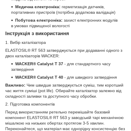
Медична електроніка:
герметизація датчиків,
портативних пристроїв (потрібна додаткова валідація)
Побутова електроніка:
захист електронних модулів
в умовах підвищеної вологості
Інструкція з використання
1. Вибір каталізатора
ELASTOSIL® RT 563 затверджується при додаванні одного з
двох каталізаторів WACKER:
WACKER® Catalyst T 37
- для стандартного часу
затвердіння
WACKER® Catalyst T 40
- для швидкого затвердіння
Важливо:
Чим швидше затверджується суміш, тим коротший
час життя суміші (pot life). Обирайте каталізатор залежно від
складності заливки та доступного часу обробки.
2. Підготовка компонентів
Перед використанням ретельно перемішайте базовий
компонент ELASTOSIL® RT 563 у заводській тарі механічною
мішалкою на низьких обертах протягом 3-5 хвилин.
Переконайтеся, що матеріал має однорідну консистенцію без