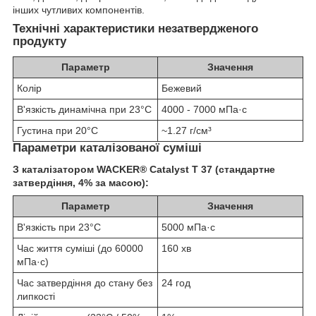
інших чутливих компонентів.
Технічні характеристики незатвердженого
продукту
Параметр
Значення
Колір
Бежевий
В'язкість динамічна при 23°C
4000 - 7000 мПа·с
Густина при 20°C
~1.27 г/см³
Параметри каталізованої суміші
З каталізатором WACKER® Catalyst T 37 (стандартне
затвердіння, 4% за масою):
Параметр
Значення
В'язкість при 23°C
5000 мПа·с
Час життя суміші (до 60000
160 хв
мПа·с)
Час затвердіння до стану без
24 год
липкості