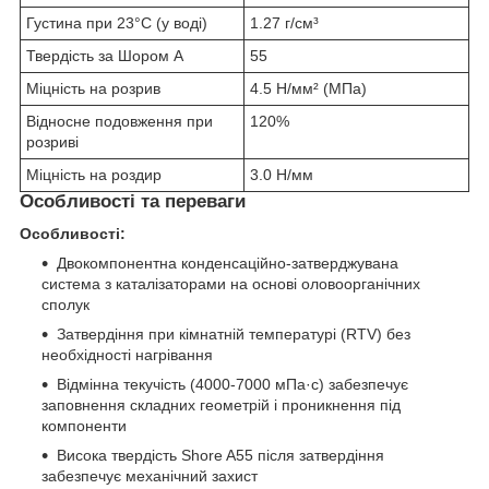
Густина при 23°C (у воді)
1.27 г/см³
Твердість за Шором A
55
Міцність на розрив
4.5 Н/мм² (МПа)
Відносне подовження при
120%
розриві
Міцність на роздир
3.0 Н/мм
Особливості та переваги
Особливості:
Двокомпонентна конденсаційно-затверджувана
система з каталізаторами на основі оловоорганічних
сполук
Затвердіння при кімнатній температурі (RTV) без
необхідності нагрівання
Відмінна текучість (4000-7000 мПа·с) забезпечує
заповнення складних геометрій і проникнення під
компоненти
Висока твердість Shore A55 після затвердіння
забезпечує механічний захист