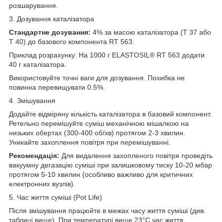
розшарування.
3. Дозування каталізатора
Стандартне дозування:
4% за масою каталізатора (T 37 або
T 40) до базового компонента RT 563.
Приклад розрахунку: На 1000 г ELASTOSIL® RT 563 додати
40 г каталізатора.
Використовуйте точні ваги для дозування. Похибка не
повинна перевищувати 0.5%.
4. Змішування
Додайте відміряну кількість каталізатора в базовий компонент.
Ретельно перемішуйте суміш механічною мішалкою на
низьких обертах (300-400 об/хв) протягом 2-3 хвилин.
Уникайте захоплення повітря при перемішуванні.
Рекомендація:
Для видалення захопленого повітря проведіть
вакуумну дегазацію суміші при залишковому тиску 10-20 мбар
протягом 5-10 хвилин (особливо важливо для критичних
електронних вузлів).
5. Час життя суміші (Pot Life)
Після змішування працюйте в межах часу життя суміші (див.
таблиці вище). При температурі вище 23°C час життя