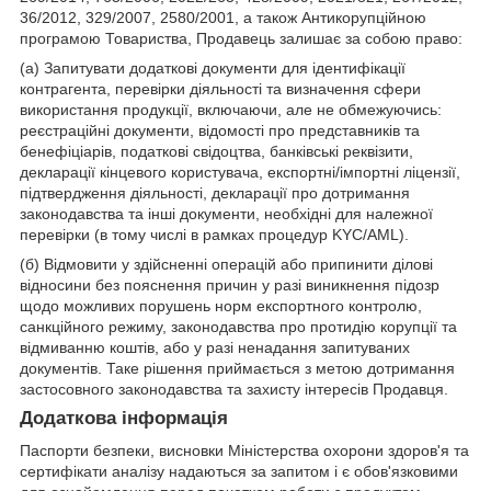
36/2012, 329/2007, 2580/2001, а також Антикорупційною
програмою Товариства, Продавець залишає за собою право:
(а) Запитувати додаткові документи для ідентифікації
контрагента, перевірки діяльності та визначення сфери
використання продукції, включаючи, але не обмежуючись:
реєстраційні документи, відомості про представників та
бенефіціарів, податкові свідоцтва, банківські реквізити,
декларації кінцевого користувача, експортні/імпортні ліцензії,
підтвердження діяльності, декларації про дотримання
законодавства та інші документи, необхідні для належної
перевірки (в тому числі в рамках процедур KYC/AML).
(б) Відмовити у здійсненні операцій або припинити ділові
відносини без пояснення причин у разі виникнення підозр
щодо можливих порушень норм експортного контролю,
санкційного режиму, законодавства про протидію корупції та
відмиванню коштів, або у разі ненадання запитуваних
документів. Таке рішення приймається з метою дотримання
застосовного законодавства та захисту інтересів Продавця.
Додаткова інформація
Паспорти безпеки, висновки Міністерства охорони здоров'я та
сертифікати аналізу надаються за запитом і є обов'язковими