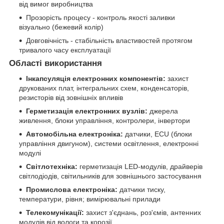
від вимог виробництва
Прозорість процесу - контроль якості заливки
візуально (бежевий колір)
Довговічність - стабільність властивостей протягом
тривалого часу експлуатації
Області використання
Інкапсуляція електронних компонентів:
захист
друкованих плат, інтегральних схем, конденсаторів,
резисторів від зовнішніх впливів
Герметизація електронних вузлів:
джерела
живлення, блоки управління, контролери, інвертори
Автомобільна електроніка:
датчики, ECU (блоки
управління двигуном), системи освітлення, електронні
модулі
Світлотехніка:
герметизація LED-модулів, драйверів
світлодіодів, світильників для зовнішнього застосування
Промислова електроніка:
датчики тиску,
температури, рівня; вимірювальні прилади
Телекомунікації:
захист з'єднань, роз'ємів, антенних
модулів від вологи та корозії