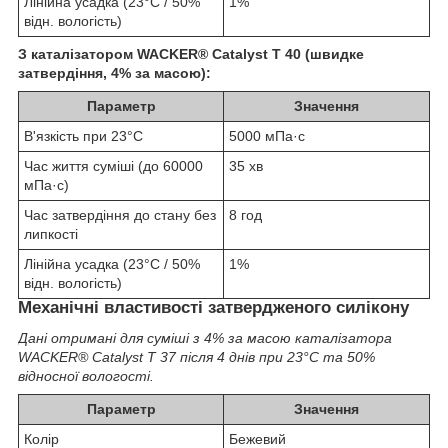
Лінійна усадка (23°C / 50%
1%
відн. вологість)
З каталізатором WACKER® Catalyst T 40 (швидке
затвердіння, 4% за масою):
Параметр
Значення
В'язкість при 23°C
5000 мПа·с
Час життя суміші (до 60000
35 хв
мПа·с)
Час затвердіння до стану без
8 год
липкості
Лінійна усадка (23°C / 50%
1%
відн. вологість)
Механічні властивості затвердженого силікону
Дані отримані для суміші з 4% за масою каталізатора
WACKER® Catalyst T 37 після 4 днів при 23°C та 50%
відносної вологості.
Параметр
Значення
Колір
Бежевий