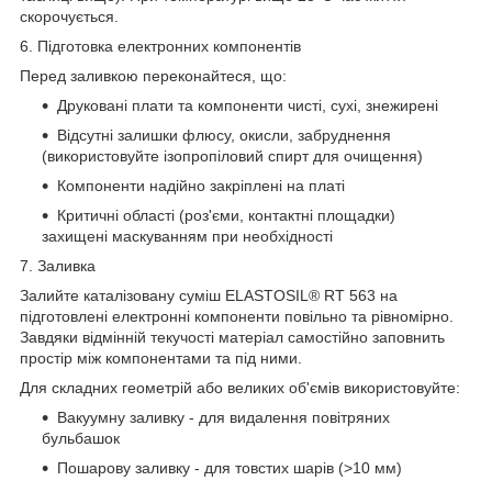
скорочується.
6. Підготовка електронних компонентів
Перед заливкою переконайтеся, що:
Друковані плати та компоненти чисті, сухі, знежирені
Відсутні залишки флюсу, окисли, забруднення
(використовуйте ізопропіловий спирт для очищення)
Компоненти надійно закріплені на платі
Критичні області (роз'єми, контактні площадки)
захищені маскуванням при необхідності
7. Заливка
Залийте каталізовану суміш ELASTOSIL® RT 563 на
підготовлені електронні компоненти повільно та рівномірно.
Завдяки відмінній текучості матеріал самостійно заповнить
простір між компонентами та під ними.
Для складних геометрій або великих об'ємів використовуйте:
Вакуумну заливку - для видалення повітряних
бульбашок
Пошарову заливку - для товстих шарів (>10 мм)