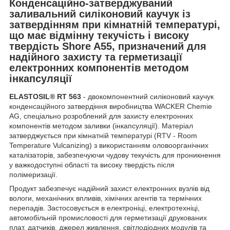
Конденсаційно-затверджуваний
заливальний силіконовий каучук із
затвердінням при кімнатній температурі,
що має відмінну текучість і високу
твердість Shore A55, призначений для
надійного захисту та герметизації
електронних компонентів методом
інкапсуляції
ELASTOSIL® RT 563
- двокомпонентний силіконовий каучук
конденсаційного затвердіння виробництва WACKER Chemie
AG, спеціально розроблений для захисту електронних
компонентів методом заливки (інкапсуляції). Матеріал
затверджується при кімнатній температурі (RTV - Room
Temperature Vulcanizing) з використанням оловоорганічних
каталізаторів, забезпечуючи чудову текучість для проникнення
у важкодоступні області та високу твердість після
полімеризації.
Продукт забезпечує надійний захист електронних вузлів від
вологи, механічних впливів, хімічних агентів та термічних
перепадів. Застосовується в електроніці, електротехніці,
автомобільній промисловості для герметизації друкованих
плат, датчиків, джерел живлення, світлодіодних модулів та