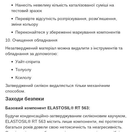
Нанесіть невелику кількість каталізованої суміші на
тестовий зразок
Перевірте відсутність розтріскування, розм'якшення,
зміни кольору
Переконайтеся у збереженні маркування компонентів
10. Очищення обладнання
Незатверджений матеріал можна видалити з інструментів та
обладнання за допомогою:
Уайт-спірита
Толуолу
Ксилолу
Затверджений силікон видаляється тільки механічним
способом.
Заходи безпеки
Базовий компонент ELASTOSIL® RT 563:
Будучи конденсаційно-затверджуваним силіконовим каучуком,
ELASTOSIL® RT 563 містить лише компоненти, які протягом
багатьох років довели свою нетоксичність та неагресивність.