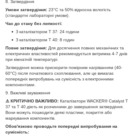
8. Затвердіння
Умови затвердіння:
23°C та 50% відносна вологість
(стандартні лабораторні умови).
Час до стану без липкості:
З каталізатором T 37: 24 години
З каталізатором T 40: 8 годин
Повне затвердіння:
Для досягнення повних механічних та
електричних властивостей рекомендується витримка 4-7 днів
при кімнатній температурі.
Затвердіння можна прискорити помірним нагріванням (40-
60°C) після початкового схоплювання, але це вимагає
попередніх випробувань на сумісність з електронними
компонентами.
9. Важливі зауваження
⚠️ КРИТИЧНО ВАЖЛИВО:
Каталізатори WACKER® Catalyst T
37 та T 40 діють як розчинники до завершення затвердіння.
Вони можуть пошкодити деякі пластики, покриття або
маркування компонентів.
Обов'язково проводьте попередні випробування на
сумісність: