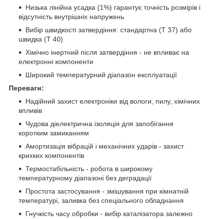
Низька лінійна усадка (1%) гарантує точність розмірів і
відсутність внутрішніх напружень
Вибір швидкості затвердіння: стандартна (T 37) або
швидка (T 40)
Хімічно інертний після затвердіння - не впливає на
електронні компоненти
Широкий температурний діапазон експлуатації
Переваги:
Надійний захист електроніки від вологи, пилу, хімічних
впливів
Чудова діелектрична ізоляція для запобігання
коротким замиканням
Амортизація вібрацій і механічних ударів - захист
крихких компонентів
Термостабільність - робота в широкому
температурному діапазоні без деградації
Простота застосування - змішування при кімнатній
температурі, заливка без спеціального обладнання
Гнучкість часу обробки - вибір каталізатора залежно