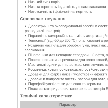
Низький тиск парів
Низька горючість і здатність до самозагасання
Нетоксичність і фізіологічна інертність
Сфери застосування
Діелектричні та охолоджувальні засоби в елект
розподільчі пристрої)
Гідравлічні, компресійні, гальмівні, амортизаці
Теплоносії (від -50 до 200 °C), опалювальні агр
Розділові мастила для обробки гуми, пластмас,
зварювання
Піногасники для неводних середовищ (нафта, газ
Поверхнево-активні речовини для пластизолей,
Мастильні рідини для пластмас, синтетичних в
Косметика: креми, сонцезахисні лосьйони, захи
Добавки для фарб і лаків ("молотковий ефект")
Добавки в поліролі та чистячі засоби для авто, 
Гідрофобізуючі агенти для скла та кераміки
Пластифікатори для силіконових еластомерів R
Технічні характеристики
Параметр