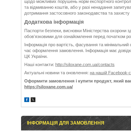
щодо можливих порушень норм експортного контролю,
та відмиванню коштів, або у разі ненадання запитув
дотримання застосовного законодавства та захисту 
Додаткова інформація
Паспорти безпеки, висновки Міністерства охорони зд
обов'язковими для ознайомлення перед початком ро
Інформація про вартість, фасування та мінімальний 
час оформлення замовлення. Інформація має довідко
ЦК України.
Наші контакти:
http://siloxane.com.ua/contacts
Актуальні новини та оновлення:
на нашій Facebook-с
Оформити замовлення і купити продукт, який вас
https://siloxane.com.ua/
ІНФОРМАЦІЯ ДЛЯ ЗАМОВЛЕННЯ