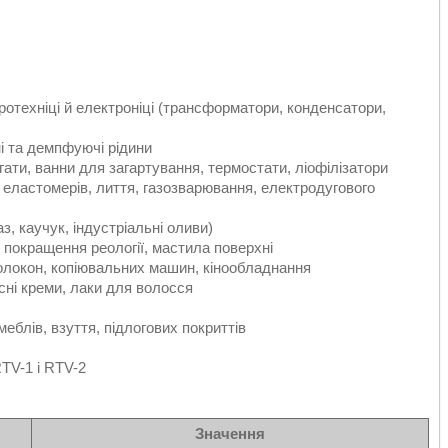
ротехніці й електроніці (трансформатори, конденсатори,
йні та демпфуючі рідини
егати, ванни для загартування, термостати, ліофілізатори
 еластомерів, лиття, газозварювання, електродугового
, каучук, індустріальні оливи)
 покращення реології, мастила поверхні
олокон, копіювальних машин, кінообладнання
сні креми, лаки для волосся
меблів, взуття, підлогових покриттів
TV-1 і RTV-2
Значення