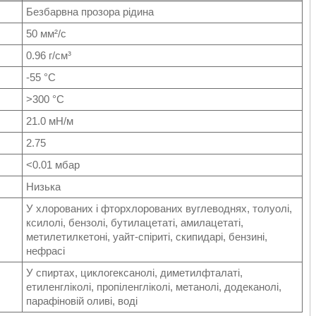
Безбарвна прозора рідина
50
мм²/с
0.96
г/см³
-55
°C
>300
°C
21.0
мН/м
2.75
<0.01
мбар
Низька
У хлорованих і фторхлорованих вуглеводнях, толуолі,
ксилолі, бензолі, бутилацетаті, амилацетаті,
метилетилкетоні, уайт-спіриті, скипидарі, бензині,
нефрасі
У спиртах, циклогексанолі, диметилфталаті,
етиленгліколі, пропіленгліколі, метанолі, додеканолі,
парафіновій оливі, воді