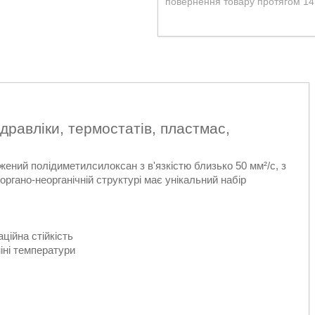
повернення товару протягом 14
ідравліки, термостатів, пластмас,
жений полідиметилсилоксан з в'язкістю близько 50 мм²/с, з
ргано-неорганічній структурі має унікальний набір
ційна стійкість
іні температури