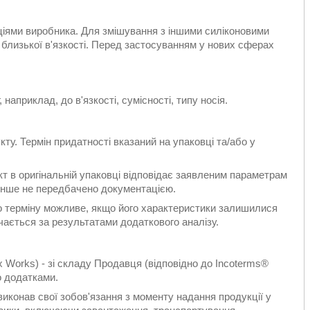
ціями виробника. Для змішування з іншими силіконовими
лизької в'язкості. Перед застосуванням у нових сферах
наприклад, до в'язкості, сумісності, типу носія.
кту. Термін придатності вказаний на упаковці та/або у
укт в оригінальній упаковці відповідає заявленим параметрам
 інше не передбачено документацією.
го терміну можливе, якщо його характеристики залишилися
ається за результатами додаткового аналізу.
 Works) - зі складу Продавця (відповідно до Incoterms®
о додатками.
конав свої зобов'язання з моменту надання продукції у