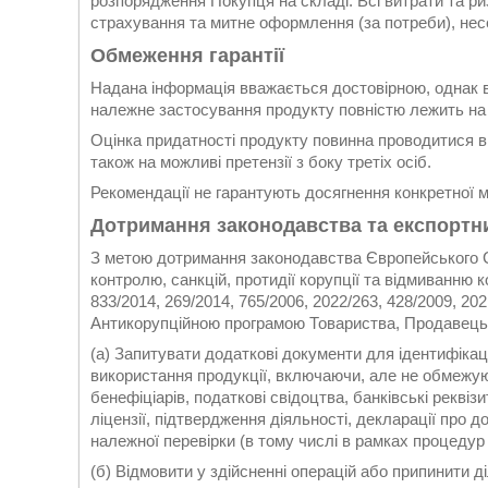
розпорядження Покупця на складі. Всі витрати та р
страхування та митне оформлення (за потреби), нес
Обмеження гарантії
Надана інформація вважається достовірною, однак во
належне застосування продукту повністю лежить на 
Оцінка придатності продукту повинна проводитися
також на можливі претензії з боку третіх осіб.
Рекомендації не гарантують досягнення конкретної 
Дотримання законодавства та експортн
З метою дотримання законодавства Європейського С
контролю, санкцій, протидії корупції та відмиванн
833/2014, 269/2014, 765/2006, 2022/263, 428/2009, 202
Антикорупційною програмою Товариства, Продавець
(а) Запитувати додаткові документи для ідентифікаці
використання продукції, включаючи, але не обмежуюч
бенефіціарів, податкові свідоцтва, банківські реквізи
ліцензії, підтвердження діяльності, декларації про 
належної перевірки (в тому числі в рамках процеду
(б) Відмовити у здійсненні операцій або припинити д