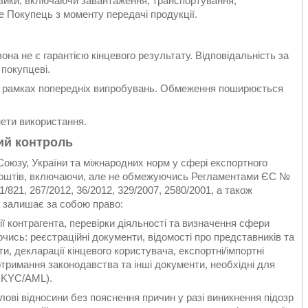
изики, включаючи завантаження, транспортування,
е Покупець з моменту передачі продукції.
на не є гарантією кінцевого результату. Відповідальність за
покупцеві.
 в рамках попередніх випробувань. Обмеження поширюється
мети використання.
ий контроль
оюзу, України та міжнародних норм у сфері експортного
ю коштів, включаючи, але не обмежуючись Регламентами ЄС №
1/821, 267/2012, 36/2012, 329/2007, 2580/2001, а також
 залишає за собою право:
ї контрагента, перевірки діяльності та визначення сфери
ись: реєстраційні документи, відомості про представників та
ти, декларації кінцевого користувача, експортні/імпортні
дотримання законодавства та інші документи, необхідні для
р KYC/AML).
ілові відносини без пояснення причин у разі виникнення підозр