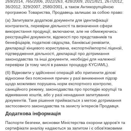
269/2014, 765/2006, 2022/263, 428/2009, 2021/821, 267/2012,
36/2012, 329/2007, 2580/2001, а також Антикорупційною
програмою Товариства, Продавець залишає за собою право:
(а) Запитувати додаткові документи для ідентифікації
контрагента, перевірки діяльності та визначення сфери
використання продукції, включаючи, але не обмежуючись:
реєстраційні документи, відомості про представників та
бенефіціарів, податкові свідоцтва, банківські реквізити,
декларації кінцевого користувача, експортні/імпортні ліцензії,
підтвердження діяльності, декларації про дотримання
законодавства та інші документи, необхідні для належної
перевірки (в тому числі в рамках процедур KYC/AML).
(б) Відмовити у здійсненні операцій або припинити ділові
відносини без пояснення причин у разі виникнення підозр
щодо можливих порушень норм експортного контролю,
санкційного режиму, законодавства про протидію корупції та
відмиванню коштів, або у разі ненадання запитуваних
документів. Таке рішення приймається з метою дотримання
застосовного законодавства та захисту інтересів Продавця.
Додаткова інформація
Паспорти безпеки, висновки Міністерства охорони здоров'я та
сертифікати аналізу надаються за запитом і є обов'язковими