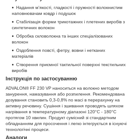
Надання м'якості, гладкості і пружності волокнистим
наповнювачам ковдр і подушок
Стабілізація форми трикотажних і плетених виробів з
синтетичних волокон
Обробка скловолокна та інших спеціалізованих
волокон
Оздоблення повсті, фетру, вовни і нетканих
матеріалів
Створення приємної тактильної поверхні текстильних
виробів
Інструкція по застосуванню
ADVALON® FF 230 VP наноситься на волокно методом
занурення, намазування або розпилення. Рекомендована
дозування становить 0,3-0,8% по масі в перерахунку на
активну речовину. Сушіння і зшивання проводять шляхом
нагрівання в температурному діапазоні 120°C - 180°C
протягом 10 хвилин. Продукт сумісний зі стандартним
обладнанням для просочення і легко інтегрується в існуючі
технологічні процеси.
Аналоги