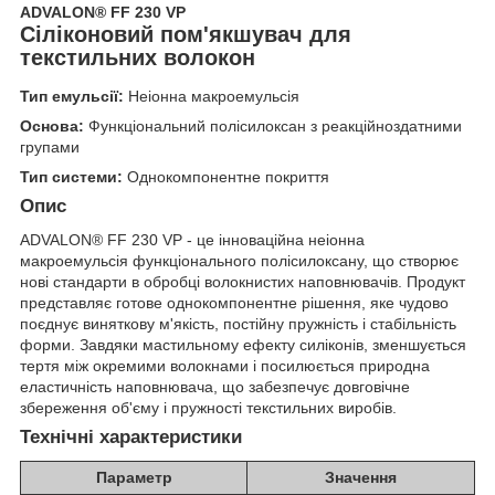
ADVALON® FF 230 VP
Сіліконовий пом'якшувач для
текстильних волокон
Тип емульсії:
Неіонна макроемульсія
Основа:
Функціональний полісилоксан з реакційноздатними
групами
Тип системи:
Однокомпонентне покриття
Опис
ADVALON® FF 230 VP - це інноваційна неіонна
макроемульсія функціонального полісилоксану, що створює
нові стандарти в обробці волокнистих наповнювачів. Продукт
представляє готове однокомпонентне рішення, яке чудово
поєднує виняткову м'якість, постійну пружність і стабільність
форми. Завдяки мастильному ефекту силіконів, зменшується
тертя між окремими волокнами і посилюється природна
еластичність наповнювача, що забезпечує довговічне
збереження об'єму і пружності текстильних виробів.
Технічні характеристики
Параметр
Значення