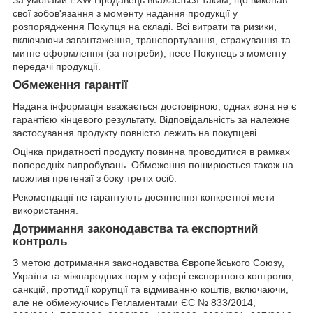
За умовами EXW Продавець вважається таким, що виконав
свої зобов'язання з моменту надання продукції у
розпорядження Покупця на складі. Всі витрати та ризики,
включаючи завантаження, транспортування, страхування та
митне оформлення (за потреби), несе Покупець з моменту
передачі продукції.
Обмеження гарантії
Надана інформація вважається достовірною, однак вона не є
гарантією кінцевого результату. Відповідальність за належне
застосування продукту повністю лежить на покупцеві.
Оцінка придатності продукту повинна проводитися в рамках
попередніх випробувань. Обмеження поширюється також на
можливі претензії з боку третіх осіб.
Рекомендації не гарантують досягнення конкретної мети
використання.
Дотримання законодавства та експортний
контроль
З метою дотримання законодавства Європейського Союзу,
України та міжнародних норм у сфері експортного контролю,
санкцій, протидії корупції та відмиванню коштів, включаючи,
але не обмежуючись Регламентами ЄС № 833/2014,