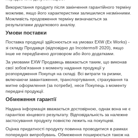
Використання продукту після закінчення гарантійного терміну
можливе, якщо його характеристики залишилися незмінними.
Можливість продовження терміну визначається за
результатами додаткового аналізу.
Умови поставки
Поставка продукції здійснюється на умовах EXW (Ex Works) -
зі складу Продавця (відповідно до Incoterms® 2020), якщо
інше не передбачено договором або його додатками.
За умовами EXW Продавець вважається таким, що виконав
свої зобов'язання з моменту надання продукції у
розпорядження Покупця на складі. Всі витрати та ризики,
включаючи завантаження, транспортування, страхування та
митне оформлення (за потреби), несе Покупець з моменту
передачі продукції.
Обмеження гарантії
Надана інформація вважається достовірною, однак вона не є
гарантією кінцевого результату. Відповідальність за належне
застосування продукту повністю лежить на покупцеві.
Оцінка придатності продукту повинна проводитися в рамках
попередніх випробувань. Обмеження поширюється також на