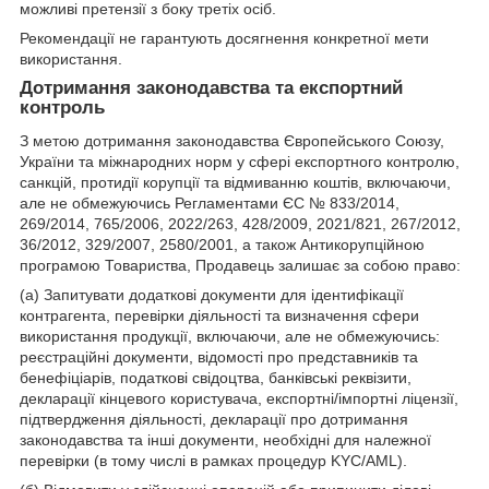
можливі претензії з боку третіх осіб.
Рекомендації не гарантують досягнення конкретної мети
використання.
Дотримання законодавства та експортний
контроль
З метою дотримання законодавства Європейського Союзу,
України та міжнародних норм у сфері експортного контролю,
санкцій, протидії корупції та відмиванню коштів, включаючи,
але не обмежуючись Регламентами ЄС № 833/2014,
269/2014, 765/2006, 2022/263, 428/2009, 2021/821, 267/2012,
36/2012, 329/2007, 2580/2001, а також Антикорупційною
програмою Товариства, Продавець залишає за собою право:
(а) Запитувати додаткові документи для ідентифікації
контрагента, перевірки діяльності та визначення сфери
використання продукції, включаючи, але не обмежуючись:
реєстраційні документи, відомості про представників та
бенефіціарів, податкові свідоцтва, банківські реквізити,
декларації кінцевого користувача, експортні/імпортні ліцензії,
підтвердження діяльності, декларації про дотримання
законодавства та інші документи, необхідні для належної
перевірки (в тому числі в рамках процедур KYC/AML).