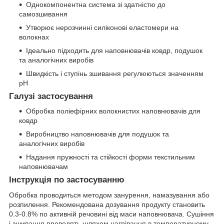
Однокомпонентна система зі здатністю до
самозшивання
Утворює нерозчинні силіконові еластомери на
волокнах
Ідеально підходить для наповнювачів ковдр, подушок
та аналогічних виробів
Швидкість і ступінь зшивання регулюються значенням
pH
Галузі застосування
Обробка поліефірних волокнистих наповнювачів для
ковдр
Виробництво наповнювачів для подушок та
аналогічних виробів
Надання пружності та стійкості форми текстильним
наповнювачам
Інструкція по застосуванню
Обробка проводиться методом занурення, намазування або
розпилення. Рекомендована дозування продукту становить
0.3-0.8% по активній речовині від маси наповнювача. Сушіння
і зшивання проводять шляхом нагрівання в температурному