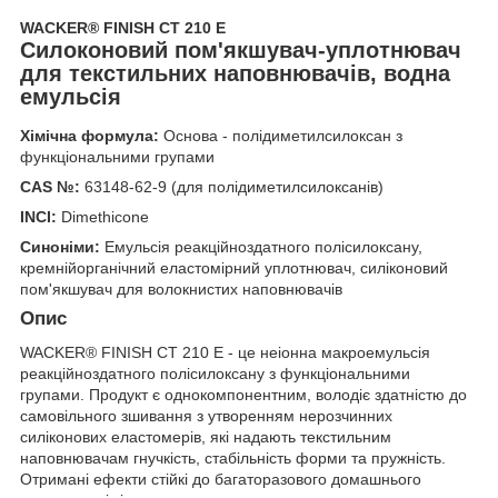
WACKER® FINISH CT 210 E
Силоконовий пом'якшувач-уплотнювач
для текстильних наповнювачів, водна
емульсія
Хімічна формула:
Основа - полідиметилсилоксан з
функціональними групами
CAS №:
63148-62-9
(для полідиметилсилоксанів)
INCI:
Dimethicone
Синоніми:
Емульсія реакційноздатного полісилоксану,
кремнійорганічний еластомірний уплотнювач, силіконовий
пом'якшувач для волокнистих наповнювачів
Опис
WACKER® FINISH CT 210 E - це неіонна макроемульсія
реакційноздатного полісилоксану з функціональними
групами. Продукт є однокомпонентним, володіє здатністю до
самовільного зшивання з утворенням нерозчинних
силіконових еластомерів, які надають текстильним
наповнювачам гнучкість, стабільність форми та пружність.
Отримані ефекти стійкі до багаторазового домашнього