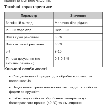
прання та хімічного чищення.
Технічні характеристики
Параметр
Значення
Зовнішній вигляд
Молочно-біла рідина
Іонний характер
Неіонний
Вміст сухої речовини
66
%
Вміст активної речовини
60
%
pH
9-10
Типова дозування (по
0.3-0.8
%
активній речовині)
Ключові особливості
Спеціалізований продукт для обробки волокнистих
наповнювачів
Надає поліефірним наповнювачам гладкість, стійкість
форми та пружність
Забезпечує стійкість оброблених матеріалів до
багаторазового прання (40 °C) та хімчищення