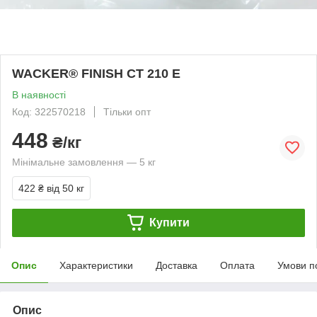
WACKER® FINISH CT 210 E
В наявності
Код: 322570218
Тільки опт
448
₴/кг
Мінімальне замовлення — 5 кг
422 ₴
від 50 кг
Купити
Опис
Характеристики
Доставка
Оплата
Умови п
Опис