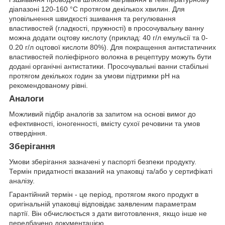
діапазоні 120-160 °C протягом декількох хвилин. Для
уповільнення швидкості зшивання та регулювання
властивостей (гладкості, пружності) в просочувальну ванну
можна додати оцтову кислоту (приклад: 40 г/л емульсії та 0-
0.20 г/л оцтової кислоти 80%). Для покращення антистатичних
властивостей поліефірного волокна в рецептуру можуть бути
додані органічні антистатики. Просочувальні ванни стабільні
протягом декількох годин за умови підтримки pH на
рекомендованому рівні.
Аналоги
Можливий підбір аналогів за запитом на основі вимог до
ефективності, іоногенності, вмісту сухої речовини та умов
отвердіння.
Зберігання
Умови зберігання зазначені у паспорті безпеки продукту.
Термін придатності вказаний на упаковці та/або у сертифікаті
аналізу.
Гарантійний термін - це період, протягом якого продукт в
оригінальній упаковці відповідає заявленим параметрам
партії. Він обчислюється з дати виготовлення, якщо інше не
передбачено документацією.