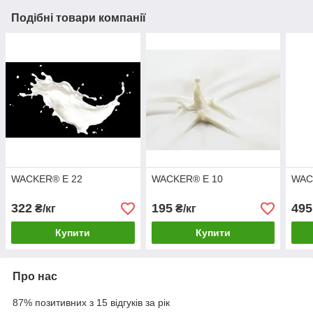
Подібні товари компанії
WACKER® E 22
WACKER® E 10
WAC
322
195
495
₴/кг
₴/кг
Купити
Купити
Про нас
87% позитивних з 15 відгуків за рік