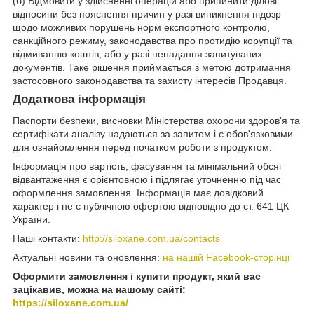
(б) Відмовити у здійсненні операцій або припинити ділові
відносини без пояснення причин у разі виникнення підозр
щодо можливих порушень норм експортного контролю,
санкційного режиму, законодавства про протидію корупції та
відмиванню коштів, або у разі ненадання запитуваних
документів. Таке рішення приймається з метою дотримання
застосовного законодавства та захисту інтересів Продавця.
Додаткова інформація
Паспорти безпеки, висновки Міністерства охорони здоров'я та
сертифікати аналізу надаються за запитом і є обов'язковими
для ознайомлення перед початком роботи з продуктом.
Інформація про вартість, фасування та мінімальний обсяг
відвантаження є орієнтовною і підлягає уточненню під час
оформлення замовлення. Інформація має довідковий
характер і не є публічною офертою відповідно до ст. 641 ЦК
України.
Наші контакти:
http://siloxane.com.ua/contacts
Актуальні новини та оновлення:
на нашій Facebook-сторінці
Оформити замовлення і купити продукт, який вас
зацікавив, можна на нашому сайті:
https://siloxane.com.ua/