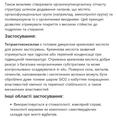
Також можливо створювати органічну/неорганічну сітчасту
структуру шляхом додавання силанів, що містять
органофункціональні групи (наприклад, амінопропіл-групи) та
полімеризуючи їх з органічними вихідними. Цей принцип
дозволяє отримувати покриття з високою стійкістю до
подряпин та стирання.
Застосування:
Тетраетоксисилан
є готовим джерелом кремнієвої кислоти
для різних застосувань. Кремнієва кислота зазвичай
отримується при гідролізі або термічній конденсації при
підвищеній температурі. Отримана кремнієва кислота добре
реагує з багатьма неорганічними субстратами та може
контрольовано осаджуватися in situ. Поверхні скла, металів,
пігментів, наповнювачів і синтетичних волокон можуть бути
оброблені дуже тонким шаром SiO2 з набуттям покращених
властивостей хімічної та термічної стабільності, а також
механічних властивостей.
Інші області застосування:
Використовується в стоматології, ювелірній справі,
технології кераміки як компонент самотвердіючих
складів при знятті відбитків.