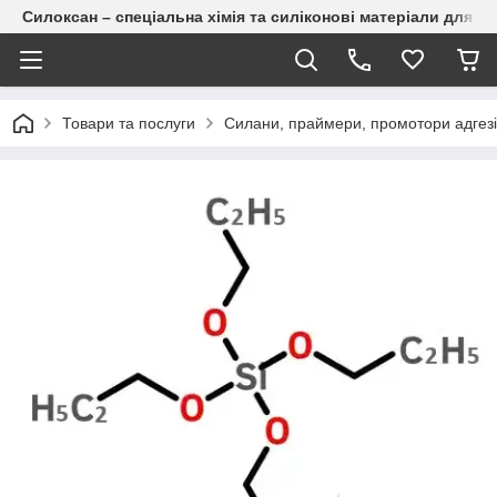
Силоксан – спеціальна хімія та силіконові матеріали для п
Товари та послуги
Силани, праймери, промотори адгезі