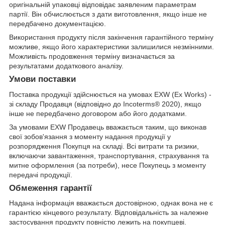
оригінальній упаковці відповідає заявленим параметрам
партії. Він обчислюється з дати виготовлення, якщо інше не
передбачено документацією.
Використання продукту після закінчення гарантійного терміну
можливе, якщо його характеристики залишилися незмінними.
Можливість продовження терміну визначається за
результатами додаткового аналізу.
Умови поставки
Поставка продукції здійснюється на умовах EXW (Ex Works) -
зі складу Продавця (відповідно до Incoterms® 2020), якщо
інше не передбачено договором або його додатками.
За умовами EXW Продавець вважається таким, що виконав
свої зобов'язання з моменту надання продукції у
розпорядження Покупця на складі. Всі витрати та ризики,
включаючи завантаження, транспортування, страхування та
митне оформлення (за потреби), несе Покупець з моменту
передачі продукції.
Обмеження гарантії
Надана інформація вважається достовірною, однак вона не є
гарантією кінцевого результату. Відповідальність за належне
застосування продукту повністю лежить на покупцеві.