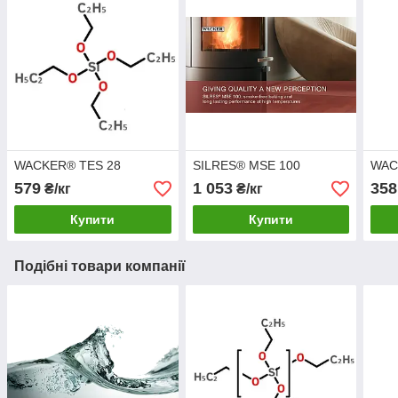
WACKER® TES 28
SILRES® MSE 100
WAC
579
1 053
358
₴/кг
₴/кг
Купити
Купити
Подібні товари компанії