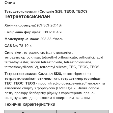
Опис
Тетраетоксисилан (Силаніл Si28, TEOS, ТЕОС)
Тетраетоксисилан
Хімічна формула:
(CH3CH2O)4Si
Емпірична формула:
C8H20O4Si
Молекулярна маса:
208.33
г/моль
CAS №:
78-10-4
Синоніми:
тетраетилсилікат, етилсилікат,
тетраетилортосилікат, tetraethyl orthosilicate, orthosilicic acid
tetraethyl ester, silicon tetraethoxide, tetraethoxysilane,
tetraethoxysilicon(IV), tetraethyl silicate, ТЕС, ТЕОС, TEOS
Тетраетоксисилан Силаніл Si28,
також відомий як
тетраетилсилікат, етилсилікат, тетраетилортосилікат,
ТЕС, ТЕОС, TEOS
- простий ефір ортокремнієвої кислоти та
етилового спирту з формулою (C2H5O)4Si. Являє собою
летку прозору безбарвну рідину з характерним пряно-
солодкуватим, дещо схожим зі спиртовим, запахом.
Технічні характеристики