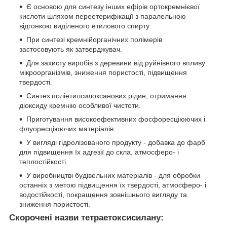
Є основою для синтезу інших ефірів ортокремнієвої
кислоти шляхом переетерифікації з паралельною
відгонкою виділеного етилового спирту.
При синтезі кремнійорганічних полімерів
застосовують як затверджувач.
Для захисту виробів з деревини від руйнівного впливу
мікроорганізмів, зниження пористості, підвищення
твердості.
Синтез поліетилсилоксанових рідин, отримання
діоксиду кремнію особливої чистоти.
Приготування високоефективних фосфоресціюючих і
флуоресціюючих матеріалів.
У вигляді гідролізованого продукту - добавка до фарб
для підвищення їх адгезії до скла, атмосферо- і
теплостійкості.
У виробництві будівельних матеріалів - для обробки
останніх з метою підвищення їх твердості, атмосферо- і
водостійкості, покращення зовнішнього вигляду та
зниження пористості.
Скорочені назви тетраетоксисилану: