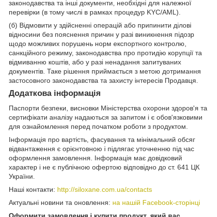
законодавства та інші документи, необхідні для належної
перевірки (в тому числі в рамках процедур KYC/AML).
(б) Відмовити у здійсненні операцій або припинити ділові
відносини без пояснення причин у разі виникнення підозр
щодо можливих порушень норм експортного контролю,
санкційного режиму, законодавства про протидію корупції та
відмиванню коштів, або у разі ненадання запитуваних
документів. Таке рішення приймається з метою дотримання
застосовного законодавства та захисту інтересів Продавця.
Додаткова інформація
Паспорти безпеки, висновки Міністерства охорони здоров'я та
сертифікати аналізу надаються за запитом і є обов'язковими
для ознайомлення перед початком роботи з продуктом.
Інформація про вартість, фасування та мінімальний обсяг
відвантаження є орієнтовною і підлягає уточненню під час
оформлення замовлення. Інформація має довідковий
характер і не є публічною офертою відповідно до ст. 641 ЦК
України.
Наші контакти:
http://siloxane.com.ua/contacts
Актуальні новини та оновлення:
на нашій Facebook-сторінці
Оформити замовлення і купити продукт, який вас