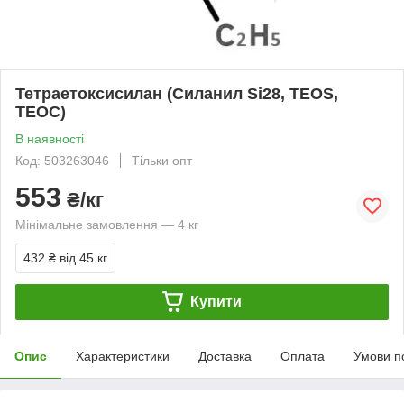
Тетраетоксисилан (Силанил Si28, TEOS,
ТЕОС)
В наявності
Код: 503263046
Тільки опт
553
₴/кг
Мінімальне замовлення — 4 кг
432 ₴
від 45 кг
Купити
Опис
Характеристики
Доставка
Оплата
Умови п