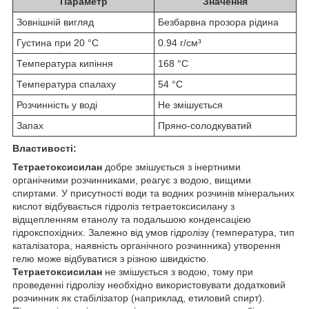
Параметр
Значення
Зовнішній вигляд
Безбарвна прозора рідина
Густина при 20 °C
0.94
г/см³
Температура кипіння
168
°C
Температура спалаху
54
°C
Розчинність у воді
Не змішується
Запах
Пряно-солодкуватий
Властивості:
Тетраетоксисилан
добре змішується з інертними
органічними розчинниками, реагує з водою, вищими
спиртами. У присутності води та водних розчинів мінеральних
кислот відбувається гідроліз тетраетоксисилану з
відщепленням етанолу та подальшою конденсацією
гідрокспохідних. Залежно від умов гідролізу (температура, тип
каталізатора, наявність органічного розчинника) утворення
гелю може відбуватися з різною швидкістю.
Тетраетоксисилан
не змішується з водою, тому при
проведенні гідролізу необхідно використовувати додатковий
розчинник як стабілізатор (наприклад, етиловий спирт).