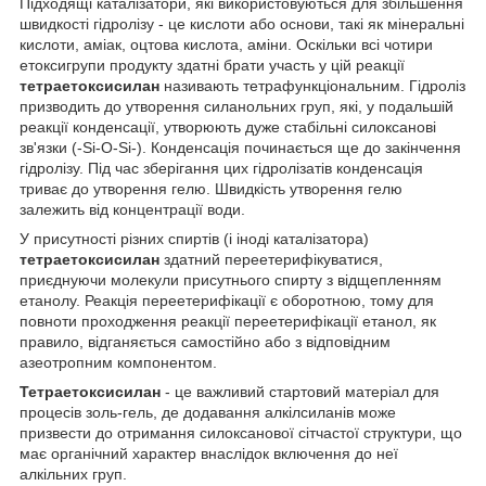
Підходящі каталізатори, які використовуються для збільшення
швидкості гідролізу - це кислоти або основи, такі як мінеральні
кислоти, аміак, оцтова кислота, аміни. Оскільки всі чотири
етоксигрупи продукту здатні брати участь у цій реакції
тетраетоксисилан
називають тетрафункціональним. Гідроліз
призводить до утворення силанольних груп, які, у подальшій
реакції конденсації, утворюють дуже стабільні силоксанові
зв'язки (-Si-O-Si-). Конденсація починається ще до закінчення
гідролізу. Під час зберігання цих гідролізатів конденсація
триває до утворення гелю. Швидкість утворення гелю
залежить від концентрації води.
У присутності різних спиртів (і іноді каталізатора)
тетраетоксисилан
здатний переетерифікуватися,
приєднуючи молекули присутнього спирту з відщепленням
етанолу. Реакція переетерифікації є оборотною, тому для
повноти проходження реакції переетерифікації етанол, як
правило, відганяється самостійно або з відповідним
азеотропним компонентом.
Тетраетоксисилан
- це важливий стартовий матеріал для
процесів золь-гель, де додавання алкілсиланів може
призвести до отримання силоксанової сітчастої структури, що
має органічний характер внаслідок включення до неї
алкільних груп.