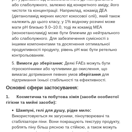
або слаболужного, залежно від конкретного аміду, його
чистоти та концентрації. Наприклад, кокамід ДЕА
(діетаноламід жирних кислот кокосової олії), який також
належить до цього класу, у 1% водному розчині може
мати pH близько 9.0–10.0, тоді як кокамід МЕА
(моноетаноламід) може бути ближчим до нейтрального
або слаболужного. Для забезпечення сумісності з
іншими компонентами та досягнення оптимальної
продуктивності продукту, рівень pH має бути ретельно
контрольованим.
Вимоги до зберігання:
Деякі FAEs можуть бути
гігроскопічними або чутливими до окислення, що
вимагає дотримання певних умов
зберігання
для
підтримання їхньої стабільності та ефективності.
Основні сфери застосування:
1. Косметична та побутова хімія (засоби особистої
гігієни та мийні засоби):
Шампуні, гелі для душу, рідке мило:
Використовуються як загусники, піноутворювачі та
стабілізатори піни. Вони покращують текстуру продукту,
роблять піну більш рясною та стійкою, а також можуть