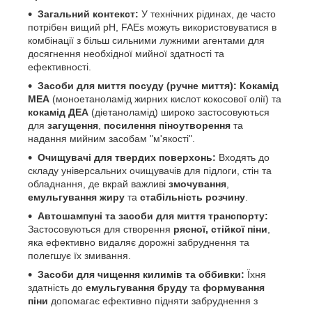
Загальний контекст:
У технічних рідинах, де часто
потрібен вищий pH, FAEs можуть використовуватися в
комбінації з більш сильними лужними агентами для
досягнення необхідної мийної здатності та
ефективності.
Засоби для миття посуду (ручне миття):
Кокамід
МЕА
(моноетаноламід жирних кислот кокосової олії) та
кокамід ДЕА
(діетаноламід) широко застосовуються
для
загущення
,
посилення піноутворення
та
надання мийним засобам "м'якості".
Очищувачі для твердих поверхонь:
Входять до
складу універсальних очищувачів для підлоги, стін та
обладнання, де вкрай важливі
змочування
,
емульгування жиру
та
стабільність розчину
.
Автошампуні та засоби для миття транспорту:
Застосовуються для створення
рясної, стійкої піни
,
яка ефективно видаляє дорожні забруднення та
полегшує їх змивання.
Засоби для чищення килимів та оббивки:
Їхня
здатність до
емульгування бруду
та
формування
піни
допомагає ефективно підняти забруднення з