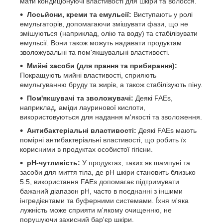
мати кондиціонуючі властивості для шкіри та волосся.
Лосьйони, креми та емульсії:
Виступають у ролі
емульгаторів, допомагаючи змішувати фази, що не
змішуються (наприклад, олію та воду) та стабілізувати
емульсії. Вони також можуть надавати продуктам
зволожувальні та пом'якшувальні властивості.
Мийні засоби (для прання та прибирання):
Покращують мийні властивості, сприяють
емульгуванню бруду та жирів, а також стабілізують піну.
Пом'якшувачі та зволожувачі:
Деякі FAEs,
наприклад, аміди лауринової кислоти,
використовуються для надання м'якості та зволоження.
Антибактеріальні властивості:
Деякі FAEs мають
помірні антибактеріальні властивості, що робить їх
корисними в продуктах особистої гігієни.
pH-чутливість:
У продуктах, таких як шампуні та
засоби для миття тіла, де pH шкіри становить близько
5.5, використання FAEs допомагає підтримувати
бажаний діапазон pH, часто в поєднанні з іншими
інгредієнтами та буферними системами. Їхня м'яка
лужність може сприяти м'якому очищенню, не
порушуючи захисний бар'єр шкіри.