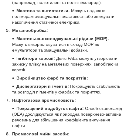
(наприклад, поліетилені та полівінілхлориді).
Мастила та антистатики:
Можуть надавати
полімерам змащувальні властивості або знижувати
накопичення статичної електрики.
5. Металообробка:
Мастильно-охолоджувальні рідини (МОР):
Можуть використовуватися в складі МОР як
емульгатори та змащувальні добавки.
Інгібітори корозії:
Деякі FAEs можуть утворювати
захисну плівку на металевих поверхнях, запобігаючи
корозії.
Виробництво фарб та покриттів:
Диспергатори пігментів:
Покращують стабільність
та розподіл пігментів у фарбах та покриттях.
7. Нафтогазова промисловість:
Покращений видобуток нафти:
Олеоїлетаноламід
(OEA) досліджується як природна поверхнево-активна
речовина для збільшення коефіцієнта вилучення
нафти.
8. Промислові мийні засоби: