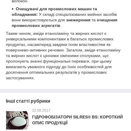
волокон.
Очищувачі для промислових машин та
обладнання:
У складі спеціалізованих мийних засобів
вони використовуються для
знежирення
та
очищення
промислових агрегатів
.
Таким чином, аміди етаноламіну та жирних кислот є
універсальними компонентами в багатьох промислових
продуктах, насамперед завдяки їхнім властивостям як
поверхнево-активних речовин. Загалом, аміди етаноламіну
та жирних кислот є цінними хімічними сполуками, що
пропонують значні функціональні переваги, при цьому
вимагають уважного підходу до їхніх особливостей для
досягнення оптимальних результатів у промислових
застосуваннях.
Інші статті рубрики
22.08.2017
ГІДРОФОБІЗАТОРИ SILRES® BS: КОРОТКИЙ
ОПИС ПРОДУКЦІЇ