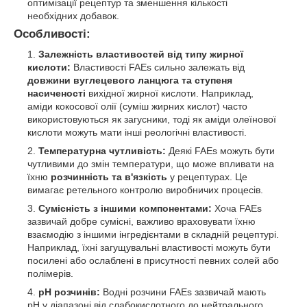
оптимізації рецептур та зменшення кількості
необхідних добавок.
Особливості:
Залежність властивостей від типу жирної
кислоти:
Властивості FAEs сильно залежать від
довжини вуглецевого ланцюга та ступеня
насиченості
вихідної жирної кислоти. Наприклад,
аміди кокосової олії (суміш жирних кислот) часто
використовуються як загусники, тоді як аміди олеїнової
кислоти можуть мати інші реологічні властивості.
Температурна чутливість:
Деякі FAEs можуть бути
чутливими до змін температури, що може впливати на
їхню
розчинність та в'язкість
у рецептурах. Це
вимагає ретельного контролю виробничих процесів.
Сумісність з іншими компонентами:
Хоча FAEs
зазвичай добре сумісні, важливо враховувати їхню
взаємодію з іншими інгредієнтами в складній рецептурі.
Наприклад, їхні загущувальні властивості можуть бути
посилені або ослаблені в присутності певних солей або
полімерів.
pH розчинів:
Водні розчини FAEs зазвичай мають
pH у діапазоні від слабокислотного до нейтрального