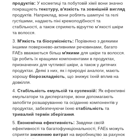
продуктів:
У косметиці та побутовій хімії вони значно
покращують
текстуру, в'язкість та зовнішній вигляд
продуктів. Наприклад, вони роблять шампуні та гелі
густішими, надають піні кремоподібності та
стабільності, а також сприяють відчуттю м'якості шкіри
та волосся.
М'якість та біосумісність:
Порівняно з деякими
іншими поверхнево-активними речовинами, багато
FAEs вважаються більш
м'якими
для шкіри та волосся.
Це робить їх кращими компонентами в продуктах,
призначених для чутливої шкіри, а також у дитячих
продуктах. Деякі з них, як і природні аналоги, мають
хорошу
біорозкладність
, що знижує їхній вплив на
довкілля.
Стабільність емульсій та суспензій:
Як ефективні
емульгатори та диспергатори, вони допомагають
запобігти розшаруванню та осіданню компонентів у
продуктах, забезпечуючи їхню
стабільність
та
тривалий термін зберігання
.
Економічна ефективність:
Завдяки своїй
ефективності та багатофункціональності, FAEs можуть
сприяти
зниженню витрат
на виробництво за рахунок