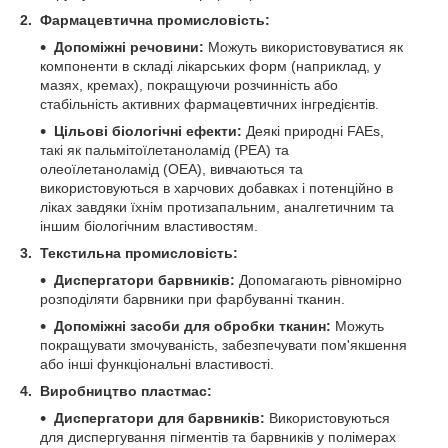
2. Фармацевтична промисловість:
Допоміжні речовини:
Можуть використовуватися як
компоненти в складі лікарських форм (наприклад, у
мазях, кремах), покращуючи розчинність або
стабільність активних фармацевтичних інгредієнтів.
Цільові біологічні ефекти:
Деякі природні FAEs,
такі як пальмітоїлетаноламід (PEA) та
олеоїлетаноламід (OEA), вивчаються та
використовуються в харчових добавках і потенційно в
ліках завдяки їхнім протизапальним, аналгетичним та
іншим біологічним властивостям.
3. Текстильна промисловість:
Диспергатори барвників:
Допомагають рівномірно
розподіляти барвники при фарбуванні тканин.
Допоміжні засоби для обробки тканин:
Можуть
покращувати змочуваність, забезпечувати пом'якшення
або інші функціональні властивості.
4. Виробництво пластмас:
Диспергатори для барвників:
Використовуються
для диспергування пігментів та барвників у полімерах