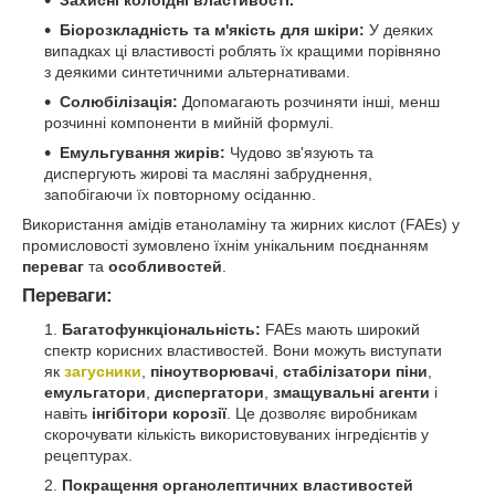
Біорозкладність та м'якість для шкіри:
У деяких
випадках ці властивості роблять їх кращими порівняно
з деякими синтетичними альтернативами.
Солюбілізація:
Допомагають розчиняти інші, менш
розчинні компоненти в мийній формулі.
Емульгування жирів:
Чудово зв'язують та
диспергують жирові та масляні забруднення,
запобігаючи їх повторному осіданню.
Використання амідів етаноламіну та жирних кислот (FAEs) у
промисловості зумовлено їхнім унікальним поєднанням
переваг
та
особливостей
.
Переваги:
Багатофункціональність:
FAEs мають широкий
спектр корисних властивостей. Вони можуть виступати
як
загусники
,
піноутворювачі
,
стабілізатори піни
,
емульгатори
,
диспергатори
,
змащувальні агенти
і
навіть
інгібітори корозії
. Це дозволяє виробникам
скорочувати кількість використовуваних інгредієнтів у
рецептурах.
Покращення органолептичних властивостей