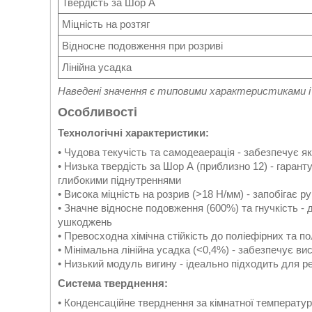
Твердість за Шор А
Міцність на розтяг
Відносне подовження при розриві
Лінійна усадка
Наведені значення є типовими характеристиками і 
Особливості
Технологічні характеристики:
• Чудова текучість та самодеаерація - забезпечує 
• Низька твердість за Шор А (приблизно 12) - гарант
глибокими піднутреннями
• Висока міцність на розрив (>18 Н/мм) - запобігає
• Значне відносне подовження (600%) та гнучкість - 
ушкоджень
• Превосходна хімічна стійкість до поліефірних та 
• Мінімальна лінійна усадка (<0,4%) - забезпечує ви
• Низький модуль вигину - ідеально підходить для ре
Система тверднення:
• Конденсаційне тверднення за кімнатної температур