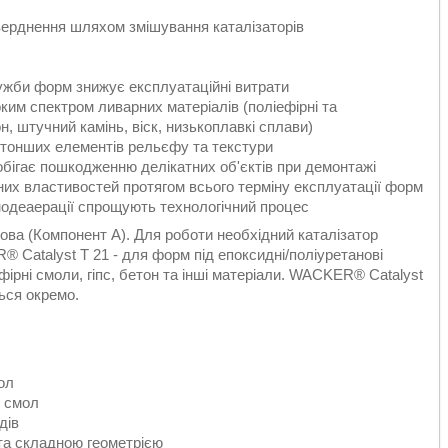
верднення шляхом змішування каталізаторів
ужби форм знижує експлуатаційні витрати
оким спектром ливарних матеріалів (поліефірні та
н, штучний камінь, віск, низькоплавкі сплави)
йтонших елементів рельєфу та текстури
побігає пошкодженню делікатних об'єктів при демонтажі
их властивостей протягом всього терміну експлуатації форм
модеаерації спрощують технологічний процес
ва (Компонент А). Для роботи необхідний каталізатор
 Catalyst T 21 - для форм під епоксидні/поліуретанові
ірні смоли, гіпс, бетон та інші матеріали. WACKER® Catalyst
ься окремо.
ол
) смол
дів
та складною геометрією