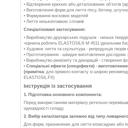
• Відтворення крихких або деталізованих об'єктів (а
• Виготовлення форм для лиття гіпсу, бетону, штучн
• Формування воскових моделей
• Лиття низькоплавких сплавів
Спеціалізовані застосування:
• Виробництво друкарських подушок - низька твердіс
чорнила роблять ELASTOSIL® M 4511 ідеальним баз
• Художнє лиття та скульптура - репродукція творі
• Прототипування - швидке виготовлення дослідних 
• Виробництво реквізиту та декорацій - створення фо
•
Спеціальні ефекти (спецефекти) - виготовлення
(примітка
: для прямого контакту зі шкірою рекоменд
ELASTOSIL FX)
Інструкція із застосування
1. Підготовка основного компонента:
Перед використанням матеріалу ретельно переміша
однорідності складу.
2. Вибір каталізатора залежно від типу ливарног
Для форм, призначених для лиття епоксидних або по