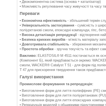
• Двокомпонентна система (основа + каталізатор)
• Можливість регулювання часу живучості та часу т
Переваги
•
Економічна ефективність
- збільшений термін сл
•
Універсальність застосування
- сумісність з шир
поліуретанові смоли, епоксидні компаунди, гіпс, бето
•
Висока деталізація репродукції
- відтворення на
•
Безпека крихких виробів
- м'якість матеріалу за
•
Довготривала стабільність
- збереження механічн
•
Простота обробки
- зручна текучість та ефект са
Важливо:
ELASTOSIL® M 4511 постачається як осно
(Компонент Б), який придбавається окремо: WACKER®
смоли, WACKER® Catalyst T 51 - для форм під поліеф
T 47 для прискорення тверднення також придбаваєт
Галузі використання
Промислове формування та репродукція:
• Виготовлення форм для лиття поліефірних (PE) см
• Виготовлення форм для лиття поліуретанових (PU
• Виготовлення форм для лиття епоксидних компаун
• Репродукція моделей з обширними піднутреннями 