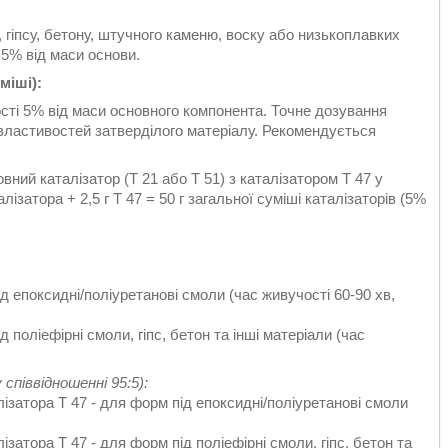
гіпсу, бетону, штучного каменю, воску або низькоплавких
 5% від маси основи.
міші):
кості 5% від маси основного компонента. Точне дозування
властивостей затверділого матеріалу. Рекомендується
ний каталізатор (T 21 або T 51) з каталізатором T 47 у
лізатора + 2,5 г T 47 = 50 г загальної суміші каталізаторів (5%
під епоксидні/поліуретанові смоли (час живучості 60-90 хв,
д поліефірні смоли, гіпс, бетон та інші матеріали (час
співвідношенні 95:5):
талізатора T 47 - для форм під епоксидні/поліуретанові смоли
алізатора T 47 - для форм під поліефірні смоли, гіпс, бетон та