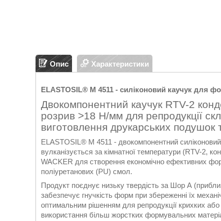
Опис
Характеристики
ELASTOSIL® M 4511 - силіконовий каучук для фо
Двокомпонентний каучук RTV-2 конд
розрив >18 Н/мм для репродукції ск
виготовлення друкарських подушок 
ELASTOSIL® M 4511 - двокомпонентний силіконовий
вулканізується за кімнатної температури (RTV-2, ко
WACKER для створення економічно ефективних форм
поліуретанових (PU) смол.
Продукт поєднує низьку твердість за Шор А (приблиз
забезпечує гнучкість форм при збереженні їх механі
оптимальним рішенням для репродукції крихких або
використання більш жорстких формувальних матеріа