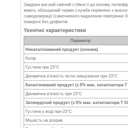
Завдяки високій хімічній стійкості до впливу поліе
мають збільшений термін служби порівняно з аналог
самодеаерації (самочинного видалення повітряних 
поверхні без дефектів.
Технічні характеристики
Параметр
Некаталізований продукт (основа)
Колір
Густина при 23°С
Динамічна в'язкість після змішування при 23°С
Каталізований продукт (з 5% мас. каталізатора T 
Динамічна в'язкість при 23°С
Затверділий продукт (з 5% мас. каталізатора T 51,
Густина у воді при 23°С
Міцність на розрив