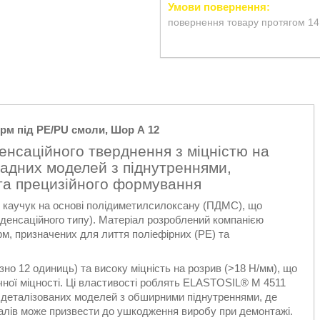
повернення товару протягом 14
рм під PE/PU смоли, Шор А 12
енсаційного тверднення з міцністю на
ладних моделей з піднутреннями,
та прецизійного формування
 каучук на основі полідиметилсилоксану (ПДМС), що
нденсаційного типу). Матеріал розроблений компанією
, призначених для лиття поліефірних (PE) та
но 12 одиниць) та високу міцність на розрив (>18 Н/мм), що
чної міцності. Ці властивості роблять ELASTOSIL® M 4511
 деталізованих моделей з обширними піднутреннями, де
лів може призвести до ушкодження виробу при демонтажі.