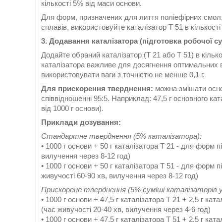
кількості 5% від маси основи.
Для форм, призначених для лиття поліефірних смол, 
сплавів, використовуйте каталізатор T 51 в кількості
3. Додавання каталізатора (підготовка робочої су
Додайте обраний каталізатор (T 21 або T 51) в кіль
каталізатора важливе для досягнення оптимальних 
використовувати ваги з точністю не менше 0,1 г.
Для прискорення тверднення:
можна змішати основ
співвідношенні 95:5. Наприклад: 47,5 г основного ката
від 1000 г основи).
Приклади дозування:
Стандартне тверднення (5% каталізатора):
• 1000 г основи + 50 г каталізатора T 21 - для форм 
вилучення через 8-12 год)
• 1000 г основи + 50 г каталізатора T 51 - для форм пі
живучості 60-90 хв, вилучення через 8-12 год)
Прискорене тверднення (5% суміші каталізаторів у 
• 1000 г основи + 47,5 г каталізатора T 21 + 2,5 г ка
(час живучості 20-40 хв, вилучення через 4-6 год)
• 1000 г основи + 47,5 г каталізатора T 51 + 2,5 г кат