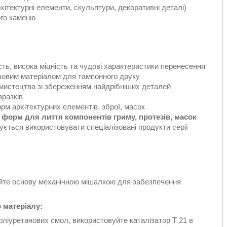
рхітектурні елементи, скульптури, декоративні деталі)
ого каменю
ть, висока міцність та чудові характеристики перенесення
овим матеріалом для тампонного друку
в мистецтва зі збереженням найдрібніших деталей
зразків
рм архітектурних елементів, зброї, масок
 форм для лиття компонентів гриму, протезів, масок
ується використовувати спеціалізовані продукти серії
йте основу механічною мішалкою для забезпечення
о матеріалу:
ліуретанових смол, використовуйте каталізатор T 21 в