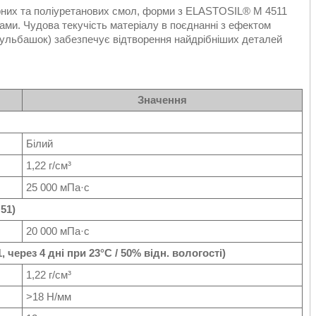
фірних та поліуретанових смол, форми з ELASTOSIL® M 4511
ами. Чудова текучість матеріалу в поєднанні з ефектом
бульбашок) забезпечує відтворення найдрібніших деталей
Значення
Білий
1,22 г/см³
25 000 мПа·с
51)
20 000 мПа·с
 через 4 дні при 23°С / 50% відн. вологості)
1,22 г/см³
>18 Н/мм