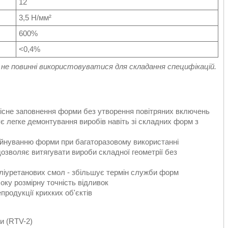
12
3,5 Н/мм²
600%
<0,4%
не повинні використовуватися для складання специфікацій.
якісне заповнення форми без утворення повітряних включень
ує легке демонтування виробів навіть зі складних форм з
 руйнуванню форми при багаторазовому використанні
дозволяє витягувати вироби складної геометрії без
поліуретанових смол - збільшує термін служби форм
соку розмірну точність відливок
продукції крихких об'єктів
и (RTV-2)