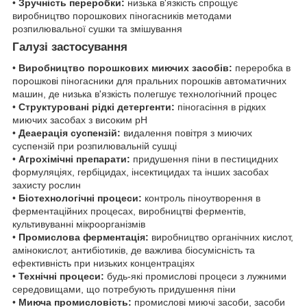
•
Зручність переробки:
низька в'язкість спрощує
виробництво порошкових піногасників методами
розпилювальної сушки та змішування
Галузі застосування
•
Виробництво порошкових миючих засобів:
переробка в
порошкові піногасники для пральних порошків автоматичних
машин, де низька в'язкість полегшує технологічний процес
•
Структуровані рідкі детергенти:
піногасіння в рідких
миючих засобах з високим pH
•
Деаерація суспензій:
видалення повітря з миючих
суспензій при розпилювальній сушці
•
Агрохімічні препарати:
придушення піни в пестицидних
формуляціях, гербіцидах, інсектицидах та інших засобах
захисту рослин
•
Біотехнологічні процеси:
контроль піноутворення в
ферментаційних процесах, виробництві ферментів,
культивуванні мікроорганізмів
•
Промислова ферментація:
виробництво органічних кислот,
амінокислот, антибіотиків, де важлива біосумісність та
ефективність при низьких концентраціях
•
Технічні процеси:
будь-які промислові процеси з лужними
середовищами, що потребують придушення піни
•
Миюча промисловість:
промислові миючі засоби, засоби