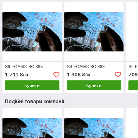
SILFOAM® SC 385
SILFOAM® SC 369
SIL
1 711
1 306
709
₴/кг
₴/кг
Купити
Купити
Подібні товари компанії