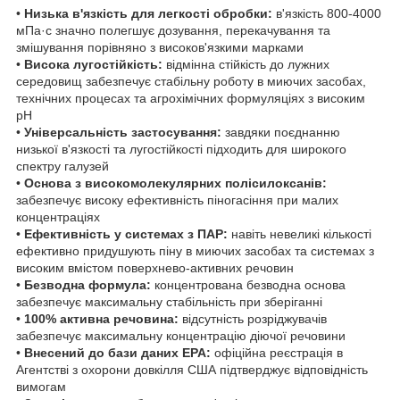
•
Низька в'язкість для легкості обробки:
в'язкість 800-4000
мПа·с значно полегшує дозування, перекачування та
змішування порівняно з високов'язкими марками
•
Висока лугостійкість:
відмінна стійкість до лужних
середовищ забезпечує стабільну роботу в миючих засобах,
технічних процесах та агрохімічних формуляціях з високим
pH
•
Універсальність застосування:
завдяки поєднанню
низької в'язкості та лугостійкості підходить для широкого
спектру галузей
•
Основа з високомолекулярних полісилоксанів:
забезпечує високу ефективність піногасіння при малих
концентраціях
•
Ефективність у системах з ПАР:
навіть невеликі кількості
ефективно придушують піну в миючих засобах та системах з
високим вмістом поверхнево-активних речовин
•
Безводна формула:
концентрована безводна основа
забезпечує максимальну стабільність при зберіганні
•
100% активна речовина:
відсутність розріджувачів
забезпечує максимальну концентрацію діючої речовини
•
Внесений до бази даних EPA:
офіційна реєстрація в
Агентстві з охорони довкілля США підтверджує відповідність
вимогам