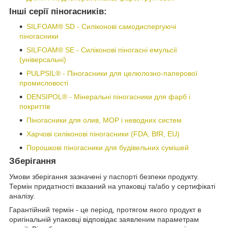
Інші серії піногасників:
SILFOAM® SD - Силіконові самодиспергуючі
піногасники
SILFOAM® SE - Силіконові піногасні емульсії
(універсальні)
PULPSIL® - Піногасники для целюлозно-паперової
промисловості
DENSIPOL® - Мінеральні піногасники для фарб і
покриттів
Піногасники для олив, МОР і неводних систем
Харчові силіконові піногасники (FDA, BfR, EU)
Порошкові піногасники для будівельних сумішей
Зберігання
Умови зберігання зазначені у паспорті безпеки продукту.
Термін придатності вказаний на упаковці та/або у сертифікаті
аналізу.
Гарантійний термін - це період, протягом якого продукт в
оригінальній упаковці відповідає заявленим параметрам