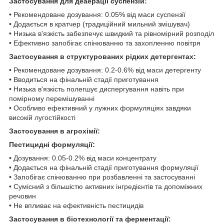
Застосування для деаерації суспензій:
• Рекомендоване дозування: 0.05% від маси суспензії
• Додається в кратчер (традиційний мильний змішувач)
• Низька в'язкість забезпечує швидкий та рівномірний розподіл
• Ефективно запобігає спінюванню та захопленню повітря
Застосування в структурованих рідких детергентах:
• Рекомендоване дозування: 0.2-0.6% від маси детергенту
• Вводиться на фінальній стадії приготування
• Низька в'язкість полегшує диспергування навіть при
помірному перемішуванні
• Особливо ефективний у лужних формуляціях завдяки
високій лугостійкості
Застосування в агрохімії:
Пестицидні формуляції:
• Дозування: 0.05-0.2% від маси концентрату
• Додається на фінальній стадії приготування формуляції
• Запобігає спінюванню при розбавленні та застосуванні
• Сумісний з більшістю активних інгредієнтів та допоміжних
речовин
• Не впливає на ефективність пестицидів
Застосування в біотехнології та ферментації: