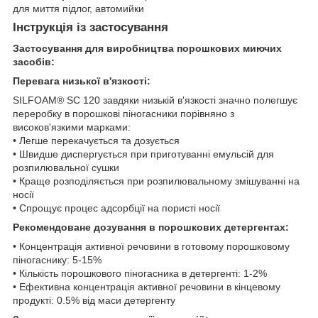
для миття підлог, автомийки
Інструкція із застосування
Застосування для виробництва порошкових миючих
засобів:
Перевага низької в'язкості:
SILFOAM® SC 120 завдяки низькій в'язкості значно полегшує
переробку в порошкові піногасники порівняно з
високов'язкими марками:
• Легше перекачується та дозується
• Швидше диспергується при приготуванні емульсій для
розпилювальної сушки
• Краще розподіляється при розпилювальному змішуванні на
носії
• Спрощує процес адсорбції на пористі носії
Рекомендоване дозування в порошкових детергентах:
• Концентрація активної речовини в готовому порошковому
піногаснику: 5-15%
• Кількість порошкового піногасника в детергенті: 1-2%
• Ефективна концентрація активної речовини в кінцевому
продукті: 0.5% від маси детергенту