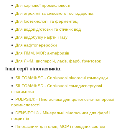
Для харчової промисловості
Для агрохімії та сільського господарства
Для біотехнології та ферментації
Для водопідготовки та стічних вод
Для видобутку нафти і газу
Для нафтопереробки
Для ПММ, МОР, антифризів
Для ЛФМ, дисперсій, лаків, фарб, ґрунтовок
Інші серії піногасників:
SILFOAM® SC - Силіконові піногасні компаунди
SILFOAM® SD - Силіконові самодиспергуючі
піногасники
PULPSIL® - Піногасники для целюлозно-паперової
промисловості
DENSIPOL® - Мінеральні піногасники для фарб і
покриттів
Піногасники для олив, МОР і неводних систем