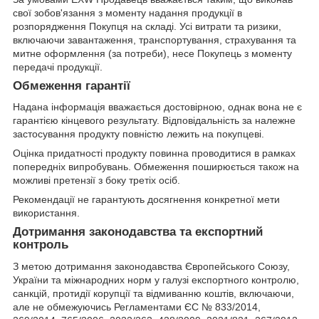
свої зобов'язання з моменту надання продукції в
розпорядження Покупця на складі. Усі витрати та ризики,
включаючи завантаження, транспортування, страхування та
митне оформлення (за потреби), несе Покупець з моменту
передачі продукції.
Обмеження гарантії
Надана інформація вважається достовірною, однак вона не є
гарантією кінцевого результату. Відповідальність за належне
застосування продукту повністю лежить на покупцеві.
Оцінка придатності продукту повинна проводитися в рамках
попередніх випробувань. Обмеження поширюється також на
можливі претензії з боку третіх осіб.
Рекомендації не гарантують досягнення конкретної мети
використання.
Дотримання законодавства та експортний
контроль
З метою дотримання законодавства Європейського Союзу,
України та міжнародних норм у галузі експортного контролю,
санкцій, протидії корупції та відмиванню коштів, включаючи,
але не обмежуючись Регламентами ЄС № 833/2014,