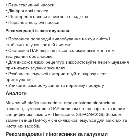
• Перистальтичні насоси
• Діафрагмові насоси
• Шестеренні насоси з низькою швидкістю
• Поршневі дозуючі насоси
Рекомендації із застосування:
• Проводьте попередні випробування на сумісність і
стабільність у конкретній системі
• Системи з ПАР відрізняються великим різноманіттям -
тестування обов'язкове
• Для високов'язких рецептур використовуйте перемішування
при низьких зсувних зусиллях
• Розбавлені емульсії використовуйте відразу після
приготування
• Уникайте заморожування та перегріву продукту
Аналоги
Можливий підбір аналогів за ефективністю піногасіння,
в'язкістю, сумісністю з ПАР, впливом на прозорість та іншим
специфічним вимогам. Піногасник SILFOAM® SE 36 може
замінити інші ПАР-сумісні силіконові емульсії для миючих та
чистячих засобів.
Рекомендовані піногасники за галузями