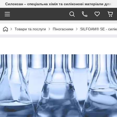
Силоксан – спеціальна хімія та силіконові матеріали для п
Товари та послуги
Піногасники
SILFOAM® SE - силіко