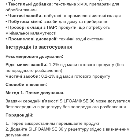
•
Текстильні добавки:
текстильна хімія, препарати для
обробки тканин
•
Чистячі засоби:
побутові та промислові чистячі склади
•
Побутова хімія:
засоби для дому та прибирання
•
Прозорі склади з ПАР:
продукти, що потребують
мінімальної каламутності
•
Промислові дисперсії:
технічні водні системи
Інструкція із застосування
Рекомендовані дозування:
Рідкі миючі засоби:
1-2% від маси готового продукту (без
попереднього розбавлення)
Чистячі засоби:
0,2-1% від маси готового продукту
Способи внесення:
Метод 1. Пряме дозування:
Завдяки середній в'язкості SILFOAM® SE 36 може дозуватися
безпосередньо в рецептуру без попереднього розбавлення.
Порядок дій:
1. Перед використанням перемішайте продукт
2. Додайте SILFOAM® SE 36 у рецептуру згідно з визначеним
дозуванням