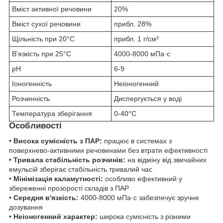
Вміст активної речовини
20%
Вміст сухої речовини
прибл. 28%
Щільність при 20°C
прибл. 1 г/см³
В'язкість при 25°C
4000-8000 мПа·с
pH
6-9
Іоногенність
Неіоногенний
Розчинність
Диспергується у воді
Температура зберігання
0-40°C
Особливості
•
Висока сумісність з ПАР:
працює в системах з
поверхнево-активними речовинами без втрати ефективності
•
Тривала стабільність розчинів:
на відміну від звичайних
емульсій зберігає стабільність тривалий час
•
Мінімізація каламутності:
особливо ефективний у
збереженні прозорості складів з ПАР
•
Середня в'язкість:
4000-8000 мПа·с забезпечує зручне
дозування
•
Неіоногенний характер:
широка сумісність з різними