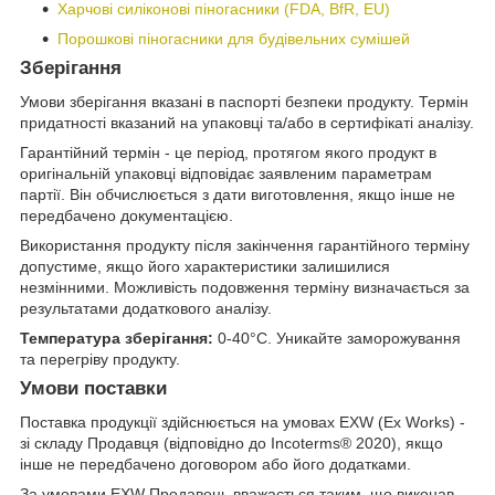
Харчові силіконові піногасники (FDA, BfR, EU)
Порошкові піногасники для будівельних сумішей
Зберігання
Умови зберігання вказані в паспорті безпеки продукту. Термін
придатності вказаний на упаковці та/або в сертифікаті аналізу.
Гарантійний термін - це період, протягом якого продукт в
оригінальній упаковці відповідає заявленим параметрам
партії. Він обчислюється з дати виготовлення, якщо інше не
передбачено документацією.
Використання продукту після закінчення гарантійного терміну
допустиме, якщо його характеристики залишилися
незмінними. Можливість подовження терміну визначається за
результатами додаткового аналізу.
Температура зберігання:
0-40°C. Уникайте заморожування
та перегріву продукту.
Умови поставки
Поставка продукції здійснюється на умовах EXW (Ex Works) -
зі складу Продавця (відповідно до Incoterms® 2020), якщо
інше не передбачено договором або його додатками.
За умовами EXW Продавець вважається таким, що виконав