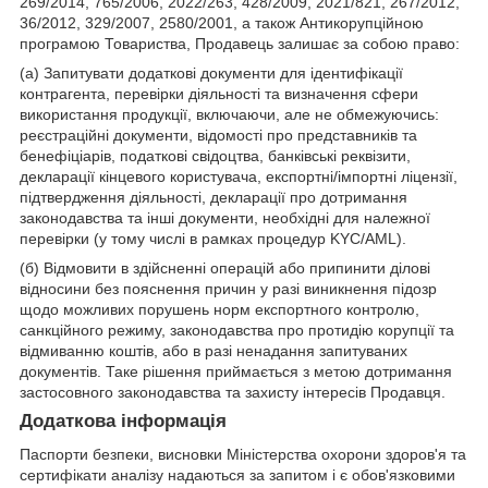
269/2014, 765/2006, 2022/263, 428/2009, 2021/821, 267/2012,
36/2012, 329/2007, 2580/2001, а також Антикорупційною
програмою Товариства, Продавець залишає за собою право:
(а) Запитувати додаткові документи для ідентифікації
контрагента, перевірки діяльності та визначення сфери
використання продукції, включаючи, але не обмежуючись:
реєстраційні документи, відомості про представників та
бенефіціарів, податкові свідоцтва, банківські реквізити,
декларації кінцевого користувача, експортні/імпортні ліцензії,
підтвердження діяльності, декларації про дотримання
законодавства та інші документи, необхідні для належної
перевірки (у тому числі в рамках процедур KYC/AML).
(б) Відмовити в здійсненні операцій або припинити ділові
відносини без пояснення причин у разі виникнення підозр
щодо можливих порушень норм експортного контролю,
санкційного режиму, законодавства про протидію корупції та
відмиванню коштів, або в разі ненадання запитуваних
документів. Таке рішення приймається з метою дотримання
застосовного законодавства та захисту інтересів Продавця.
Додаткова інформація
Паспорти безпеки, висновки Міністерства охорони здоров'я та
сертифікати аналізу надаються за запитом і є обов'язковими