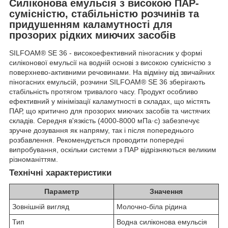
Силіконова емульсія з високою ПАР-
сумісністю, стабільністю розчинів та
придушенням каламутності для
прозорих рідких миючих засобів
SILFOAM® SE 36 - високоефективний піногасник у формі
силіконової емульсії на водній основі з високою сумісністю з
поверхнево-активними речовинами. На відміну від звичайних
піногасних емульсій, розчини SILFOAM® SE 36 зберігають
стабільність протягом тривалого часу. Продукт особливо
ефективний у мінімізації каламутності в складах, що містять
ПАР, що критично для прозорих миючих засобів та чистячих
складів. Середня в'язкість (4000-8000 мПа·с) забезпечує
зручне дозування як напряму, так і після попереднього
розбавлення. Рекомендується проводити попередні
випробування, оскільки системи з ПАР відрізняються великим
різноманіттям.
Технічні характеристики
Параметр
Значення
Зовнішній вигляд
Молочно-біла рідина
Тип
Водна силіконова емульсія