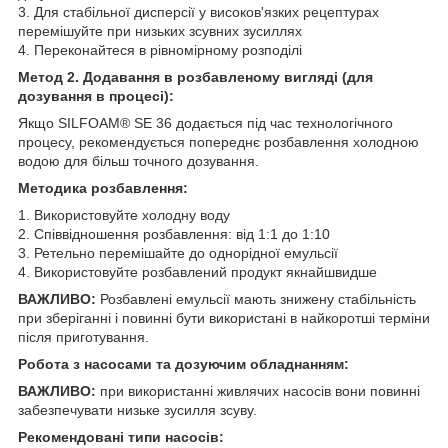
3. Для стабільної дисперсії у високов'язких рецептурах
перемішуйте при низьких зсувних зусиллях
4. Переконайтеся в рівномірному розподілі
Метод 2. Додавання в розбавленому вигляді (для
дозування в процесі):
Якщо SILFOAM® SE 36 додається під час технологічного
процесу, рекомендується попереднє розбавлення холодною
водою для більш точного дозування.
Методика розбавлення:
1. Використовуйте холодну воду
2. Співвідношення розбавлення: від 1:1 до 1:10
3. Ретельно перемішайте до однорідної емульсії
4. Використовуйте розбавлений продукт якнайшвидше
ВАЖЛИВО:
Розбавлені емульсії мають знижену стабільність
при зберіганні і повинні бути використані в найкоротші терміни
після приготування.
Робота з насосами та дозуючим обладнанням:
ВАЖЛИВО:
при використанні живлячих насосів вони повинні
забезпечувати низьке зусилля зсуву.
Рекомендовані типи насосів: