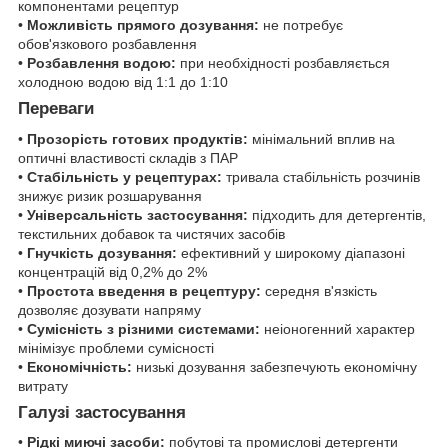
компонентами рецептур
•
Можливість прямого дозування:
не потребує
обов'язкового розбавлення
•
Розбавлення водою:
при необхідності розбавляється
холодною водою від 1:1 до 1:10
Переваги
•
Прозорість готових продуктів:
мінімальний вплив на
оптичні властивості складів з ПАР
•
Стабільність у рецептурах:
тривала стабільність розчинів
знижує ризик розшарування
•
Універсальність застосування:
підходить для детергентів,
текстильних добавок та чистячих засобів
•
Гнучкість дозування:
ефективний у широкому діапазоні
концентрацій від 0,2% до 2%
•
Простота введення в рецептуру:
середня в'язкість
дозволяє дозувати напряму
•
Сумісність з різними системами:
неіоногенний характер
мінімізує проблеми сумісності
•
Економічність:
низькі дозування забезпечують економічну
витрату
Галузі застосування
•
Рідкі миючі засоби:
побутові та промислові детергенти