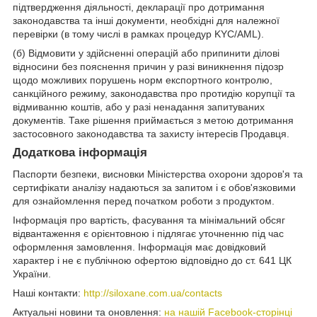
підтвердження діяльності, декларації про дотримання
законодавства та інші документи, необхідні для належної
перевірки (в тому числі в рамках процедур KYC/AML).
(б) Відмовити у здійсненні операцій або припинити ділові
відносини без пояснення причин у разі виникнення підозр
щодо можливих порушень норм експортного контролю,
санкційного режиму, законодавства про протидію корупції та
відмиванню коштів, або у разі ненадання запитуваних
документів. Таке рішення приймається з метою дотримання
застосовного законодавства та захисту інтересів Продавця.
Додаткова інформація
Паспорти безпеки, висновки Міністерства охорони здоров'я та
сертифікати аналізу надаються за запитом і є обов'язковими
для ознайомлення перед початком роботи з продуктом.
Інформація про вартість, фасування та мінімальний обсяг
відвантаження є орієнтовною і підлягає уточненню під час
оформлення замовлення. Інформація має довідковий
характер і не є публічною офертою відповідно до ст. 641 ЦК
України.
Наші контакти:
http://siloxane.com.ua/contacts
Актуальні новини та оновлення:
на нашій Facebook-сторінці