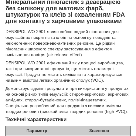
Мінеральний піногасник з деаерацією
без силікону для матових фарб,
штукатурок та клеїв зі схваленням FDA
для контакту з харчовими упаковками
DENSIPOL WO 2901 являє собою водний піногасник для
емульсійних покриттів та клеїв на основі вуглеводнів та
неіоногенних поверхнево-активних речовин. Це рідкий
піногасник широкого спектру застосування з ефектом
вивільнення повітря (air release effect).
DENSIPOL WO 2901 ефективний як у процесі виробництва,
так і при використанні продуктів, що містять полімерні
емульсії. Продукт не містить силіконів та характеризується
низьким вмістом летких органічних сполук (VOC).
Демонструє відмінні результати при використанні у продуктах
на основі різних типів емульсій: стирол-акрилових, акрилових,
алкідних, стирол-бутадієнових, полівінілацетатних.
Спеціально розроблений для продуктів з високим вмістом
твердих речовин (високий вміст твердих речовин (high PVC)).
Технічні характеристики
Параметр
Значення