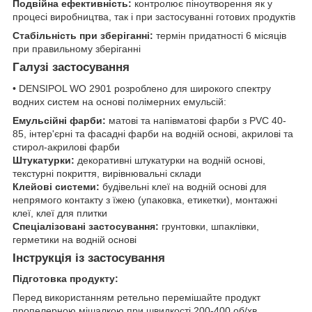
Подвійна ефективність:
контролює піноутворення як у
процесі виробництва, так і при застосуванні готових продуктів
Стабільність при зберіганні:
термін придатності 6 місяців
при правильному зберіганні
Галузі застосування
• DENSIPOL WO 2901 розроблено для широкого спектру
водних систем на основі полімерних емульсій:
Емульсійні фарби:
матові та напівматові фарби з PVC 40-
85, інтер'єрні та фасадні фарби на водній основі, акрилові та
стирол-акрилові фарби
Штукатурки:
декоративні штукатурки на водній основі,
текстурні покриття, вирівнювальні склади
Клейові системи:
будівельні клеї на водній основі для
непрямого контакту з їжею (упаковка, етикетки), монтажні
клеї, клеї для плитки
Спеціалізовані застосування:
грунтовки, шпаклівки,
герметики на водній основі
Інструкція із застосування
Підготовка продукту:
Перед використанням ретельно перемішайте продукт
пропелерною мішалкою при швидкості 200-400 об/хв