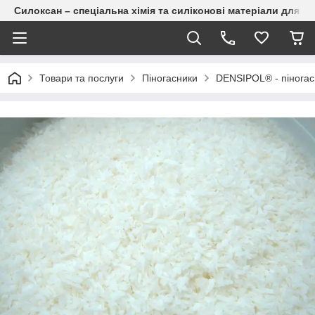
Силоксан – спеціальна хімія та силіконові матеріали для п
Товари та послуги
Піногасники
DENSIPOL® - піногасн