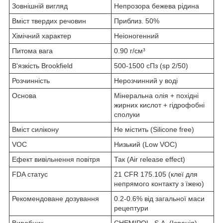
Зовнішній вигляд
Непрозора бежева рідина
Вміст твердих речовин
Приблиз. 50%
Хімічний характер
Неіоногенний
Питома вага
0.90 г/см³
В'язкість Brookfield
500-1500 сПз (sp 2/50)
Розчинність
Нерозчинний у воді
Основа
Мінеральна олія + похідні
жирних кислот + гідрофобні
сполуки
Вміст силікону
Не містить (Silicone free)
VOC
Низький (Low VOC)
Ефект вивільнення повітря
Так (Air release effect)
FDA статус
21 CFR 175.105 (клеї для
непрямого контакту з їжею)
Рекомендоване дозування
0.2-0.6% від загальної маси
рецептури