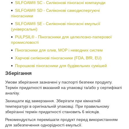
SILFOAM® SC - Силіконові піногасні компаунди
SILFOAM® SD - Силіконові самодиспергуючі
піногасники
SILFOAM® SE - Силіконові піногасні емульсії
(універсальні)
PULPSIL® - Піногасники для целюлозно-паперової
промисловості
Піногасники для олив, МОР і неводних систем
Харчові силіконові піногасники (FDA, BfR, EU)
Порошкові піногасники для будівельних сумішей
Зберігання
Умови зберігання зазначені у паспорті безпеки продукту.
Термін придатності вказаний на упаковці та/або у сертифікаті
аналізу.
Захищати від замерзання. Зберігати при кімнатній
температурі в оригінальній упаковці. При правильному
зберіганні термін придатності становить 6 місяців.
Рекомендується перемішати продукт перед використанням
для забезпечення однорідності емульсії.