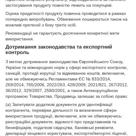
застосування продукту повністю лежить на покупцеві.
Оцінка придатності продукту повинна проводитися в рамках
попередніх випробувань. Обмеження поширюється також на
можливі претензії з боку третіх осіб.
Рекомендації не гарантують досягнення конкретної мети
використання.
Дотримання законодавства та експортний
контроль
З метою дотримання законодавства Європейського Союзу,
України та міжнародних норм у сфері експортного контролю,
санкцій, протидії корупції та відмиванню коштів, включаючи,
але не обмежуючись Регламентами ЄС № 833/2014,
269/2014, 765/2006, 2022/263, 428/2009, 2021/821, 267/2012,
36/2012, 329/2007, 2580/2001, а також Антикорупційною
програмою Товариства, Продавець залишає за собою право:
(а) Запитувати додаткові документи для ідентифікації
контрагента, перевірки діяльності та визначення сфери
використання продукції, включаючи, але не обмежуючись:
реєстраційні документи, відомості про представників та
бенефіціарів, податкові свідоцтва, банківські реквізити,
декларації кінцевого користувача, експортні/імпортні ліцензії,