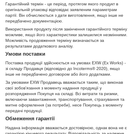
Гарантійний термін - це період, протягом якого продукт в
оригінальній упаковці відповідає заявленим параметрам
партії. Він обчислюється з дати виготовлення, якщо інше не
передбачено документацією.
Використання продукту після закінчення гарантійного терміну
можливе, якщо його характеристики залишилися незмінними.
Можливість продовження терміну визначається за
результатами додаткового аналізу.
Умови поставки
Поставка продукції здійснюється на умовах EXW (Ex Works) -
зі складу Продавця (відповідно до Incoterms® 2020), якщо
інше не передбачено договором або його додатками.
За умовами EXW Продавець вважається таким, що виконав
свої зобов'язання з моменту надання продукції у
розпорядження Покупця на складі. Всі витрати та ризики,
включаючи завантаження, транспортування, страхування та
митне оформлення (за потреби), несе Покупець з моменту
передачі продукції.
Обмеження гарантії
Надана інформація вважається достовірною, однак вона не є
гарантією кінцевого результату. Відповідальність за належне