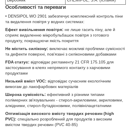
Виробник
CHEMIPOL, S.A. (Іспанія)
Особливості та переваги
• DENSIPOL WO 2901 забезпечує комплексний контроль піни
та видалення повітря у водних системах:
Ефект вивільнення повітря:
не лише гасить піну, але й
сприяє видаленню мікробульбашок повітря з готового
продукту, покращуючи якість покриття
Не містить силікону:
виключає можливі проблеми сумісності
та дефекти поверхні, пов'язані з силіконовими добавками
FDA статус:
відповідає регламенту 21 CFR 175.105 для
застосування в клеях непрямого контакту з харчовими
продуктами
Низький вміст VOC:
відповідає сучасним екологічним
вимогам до лакофарбових матеріалів
Широка сумісність:
ефективний з різними типами
полімерних зв'язувальних - стирол-акриловими, акриловими,
алкідними, стирол-бутадієновими, полівінілацетатними
Оптимізація високого вмісту твердих речовин (high
PVC):
спеціально розроблений для продуктів з високим
вмістом твердих речовин (PVC 40-85)