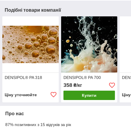
Подібні товари компанії
DENSIPOL® PA 318
DENSIPOL® PA 700
DEN
358
₴/кг
Ціну уточнюйте
Цін
Купити
Про нас
87% позитивних з 15 відгуків за рік