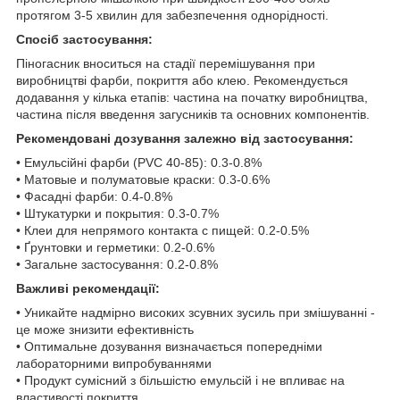
протягом 3-5 хвилин для забезпечення однорідності.
Спосіб застосування:
Піногасник вноситься на стадії перемішування при
виробництві фарби, покриття або клею. Рекомендується
додавання у кілька етапів: частина на початку виробництва,
частина після введення загусників та основних компонентів.
Рекомендовані дозування залежно від застосування:
• Емульсійні фарби (PVC 40-85): 0.3-0.8%
• Матовые и полуматовые краски: 0.3-0.6%
• Фасадні фарби: 0.4-0.8%
• Штукатурки и покрытия: 0.3-0.7%
• Клеи для непрямого контакта с пищей: 0.2-0.5%
• Ґрунтовки и герметики: 0.2-0.6%
• Загальне застосування: 0.2-0.8%
Важливі рекомендації:
• Уникайте надмірно високих зсувних зусиль при змішуванні -
це може знизити ефективність
• Оптимальне дозування визначається попередніми
лабораторними випробуваннями
• Продукт сумісний з більшістю емульсій і не впливає на
властивості покриття