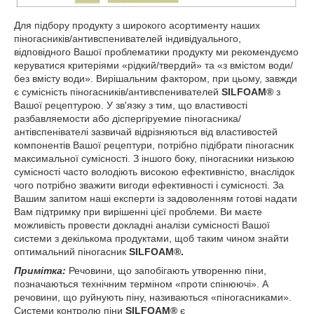
Для підбору продукту з широкого асортименту наших
піногасників/антивспенивателей індивідуального,
відповідного Вашої проблематики продукту ми рекомендуємо
керуватися критеріями «рідкий/твердий» та «з вмістом води/
без вмісту води». Вирішальним фактором, при цьому, завжди
є сумісність піногасників/антивспенивателей
SILFOAM®
з
Вашої рецептурою. У зв'язку з тим, що властивості
разбавляемости або діспергіруемие піногасника/
антівспенівателі зазвичай відрізняються від властивостей
компонентів Вашої рецептури, потрібно підібрати піногасник
максимальної сумісності. З іншого боку, піногасники низькою
сумісності часто володіють високою ефективністю, внаслідок
чого потрібно зважити вигоди ефективності і сумісності. За
Вашим запитом наші експерти із задоволенням готові надати
Вам підтримку при вирішенні цієї проблеми. Ви маєте
можливість провести докладні аналізи сумісності Вашої
системи з декількома продуктами, щоб таким чином знайти
оптимальний піногасник
SILFOAM®.
Примітка:
Речовини, що запобігають утворенню піни,
позначаються технічним терміном «проти спінюючі». А
речовини, що руйнують піну, називаються «піногасниками».
Системи контролю піни
SILFOAM®
є