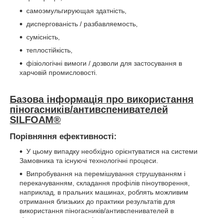
самоэмульгирующая здатність,
диспергованість / разбавляемость,
сумісність,
теплостійкість,
фізіологічні вимоги / дозволи для застосування в
харчовій промисловості.
Базова інформація про використання
піногасників/антивспенивателей
SILFOAM®
Порівняння ефективності:
У цьому випадку необхідно орієнтуватися на системи
Замовника та існуючі технологічні процеси.
Випробування на перемішування струшуванням і
перекачуванням, складання профілів піноутворення,
наприклад, в пральних машинах, роблять можливим
отримання близьких до практики результатів для
використання піногасників/антивспенивателей в