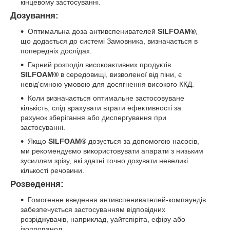
кінцевому застосуванні.
Дозування:
Оптимальна доза антивспенивателей
SILFOAM®
,
що додається до системі Замовника, визначається в
попередніх дослідах.
Гарний розподіл високоактивних продуктів
SILFOAM®
в середовищі, визволеної від піни, є
невід'ємною умовою для досягнення високого ККД.
Коли визначається оптимальне застосовуване
кількість, слід врахувати втрати ефективності за
рахунок зберігання або диспергування при
застосуванні.
Якщо
SILFOAM®
дозується за допомогою насосів,
ми рекомендуємо використовувати апарати з низьким
зусиллям зрізу, які здатні точно дозувати невеликі
кількості речовини.
Розведення:
Гомогенне введення антивспенивателей-компаундів
забезпечується застосуванням відповідних
розріджувачів, наприклад, уайтспіріта, ефіру або
ізопропанол.