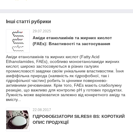
Інші статті рубрики
29.07.2025
Аміди етаноламінів та жирних кислот
(FAEs): Властивості та застосування
Аміди етаноламінів та жирних кислот (Fatty Acid
Ethanolamides, FAEs), особливо моноетаноламіди жирних
кислот, широко застосовуються в різних галузях
промисловості завдяки своїм унікальним властивостям. Їхня
амфіфільна природа (наявність як гідрофобної, так і
гідрофільної частин) робить їх цінними поверхнево-
активними речовинами. Крім того, FAEs мають слаболужну
реакцію, що важливо для контролю pH у готових продуктах.
Лужність може варіюватися залежно від конкретного аміду та
вмісту...
22.08.2017
ГІДРОФОБІЗАТОРИ SILRES® BS: КОРОТКИЙ
ОПИС ПРОДУКЦІЇ