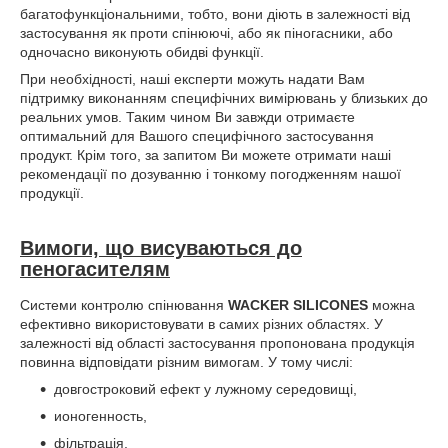
багатофункціональними, тобто, вони діють в залежності від
застосування як проти спінюючі, або як піногасники, або
одночасно виконують обидві функції.
При необхідності, наші експерти можуть надати Вам
підтримку виконанням специфічних вимірювань у близьких до
реальних умов. Таким чином Ви завжди отримаєте
оптимальний для Вашого специфічного застосування
продукт. Крім того, за запитом Ви можете отримати наші
рекомендації по дозуванню і тонкому погодженням нашої
продукції.
Вимоги, що висуваються до
пеногасителям
Системи контролю спінювання
WACKER SILICONES
можна
ефективно використовувати в самих різних областях. У
залежності від області застосування пропонована продукція
повинна відповідати різним вимогам. У тому числі:
довгостроковий ефект у лужному середовищі,
ионогенность,
фільтрація,