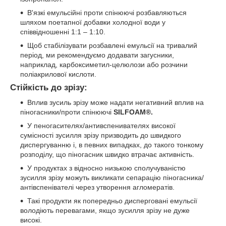
В'язкі емульсійні проти спінюючі розбавляються
шляхом поетапної добавки холодної води у
співвідношенні 1:1 – 1:10.
Щоб стабілізувати розбавлені емульсії на тривалий
період, ми рекомендуємо додавати загусники,
наприклад, карбоксиметил-целюлози або розчини
поліакрилової кислоти.
Стійкість до зрізу:
Вплив зусиль зрізу може надати негативний вплив на
піногасники/проти спінюючі
SILFOAM®.
У пеногасителях/антивспенивателях високої
сумісності зусилля зрізу призводить до швидкого
диспергуванню і, в певних випадках, до такого тонкому
розподілу, що піногасник швидко втрачає активність.
У продуктах з відносно низькою сполучуваністю
зусилля зрізу можуть викликати сепарацію піногасника/
антівспенівателі через утворення агломератів.
Такі продукти як попередньо дисперговані емульсії
володіють перевагами, якщо зусилля зрізу не дуже
високі.