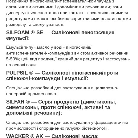
Поєднання піногасника/антівспенівателі-компаунда з
органічними активними і допоміжними речовинами; вони
диспергуються спонтанно при контакті зі вспенивающимися
рецептурами і мають особливо сприятливими властивостями
розподілу та сполучуваності.
SILFOAM ® SE ― Силіконові пеногасящие
емульсії:
Емульсії типу «масло у воді» піногасників/
антивспенивателей-компаундів з вмістом активної речовини
5-50%; цей вид продукції кращий для рецептур і застосувань
на основі води.
PULPSIL ® ― Силіконові піногасники/проти
спінюючі-компаунди і емульсії:
Спеціально розроблені для застосування в целюлозно-
паперовій промисловості.
SILFAR ® ― Серія продуктів (диметиконы,
симетиконы, проти спінюючі, активні та
допоміжні речовини):
Спеціально розроблені для застосування у фармацевтичній
промисловості і споріднених галузях біотехнології.
WACKER ® AK ― Силіконові масла: