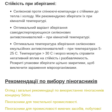
Стійкість при зберіганні:
Силіконові проти спінюючі-компаунди є стійкими до
тепла і холоду. Ми рекомендуємо зберігати їх при
кімнатній температурі.
Оптимальний варіант зберігання
самодиспергирующихся силіконових
антивспенивателей – при кімнатній температурі.
Оптимальна температура зберігання силіконових
емульсійних антивспенивателей – при температурах 5-
25 С. Температури > 30 С і мороз можуть справити
негативний вплив на стійкість і разбавляемость.
Розкриті упаковки зберігати щільно закритими, щоб
виключити зараження мікроорганізмами.
Рекомендації по вибору піногасників
Огляд і загальні рекомендації по використанню піногасників
концерну Sdmo.
Піногасники для текстильної промисловості.
Піногасники для промисловості миючих засобів, побутової