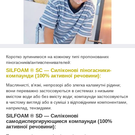
Коротко зупинимося на кожному типі пропонованих
піногасників/антивспенивателей:
SILFOAM ® SC ―
Силіконові піногасники-
компаунди (100% активної речовини):
Маслянисті, в'язкі, непрозорі або злегка каламутні рідини;
вони переважно застосовуються в системах з низьким
вмістом води або без вмісту води; компаунди застосовуються
в чистому вигляді або в суміші з відповідними компонентами,
наприклад, тензидами.
SILFOAM ® SD ― Силіконові
самодиспергирующиеся компаунди (100%
активної речовини):