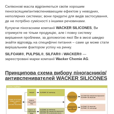
Силіконові масла відрізняються своїм хорошим
пеногасящим/антивспенивающим ефектом у неводних,
неполярних системах; вони придатні для видів застосування,
де не потрібно сумісності з іншими речовинами.
Купуючи піногасники компанії
WACKER SILICONES
, Ви
отримуєте не тільки продукцію, але і повну систему
вирішення проблеми, за допомогою якої Ви в змозі швидко
знайти відповідь на специфічні питання – саме це може стати
вирішальним фактором успіху на ринку.
SILFOAM®
,
PULPSIL®
,
SILFAR®
і
WACKER®
―
зареєстровані марки компанії
Wacker Chemie AG
.
Принципова схема вибору піногасників/
антивспенивателей
WACKER SILICONES