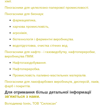
хімії.
Піногасники для целюлозно-паперової промисловості.
Піногасники для бионаук:
фармацевтика,
харчова промисловість,
агрохімія,
біотехнологія і ферментні виробництва.
водопідготовка, очистка стічних вод.
Піногасники для нафто - і газовидобутку, нафтопереробки,
виробництва ПММ.
Нафтогазодобування.
Нафтопереробка.
Промисловість паливно-мастильних матеріалів.
Піногасники для лакофарбових виробництв, дисперсій, лаків,
фарб і покриттів.
Для отримання більш детальної інформації
зв'яжіться з нами.
Володимир Іонін
,
ТОВ "Силоксан"