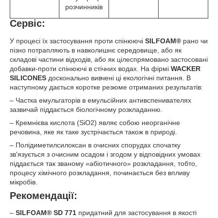
розчинників
Сервіс:
У процесі їх застосування проти спінюючі
SILFOAM®
рано чи
пізно потрапляють в навколишнє середовище, або як
складові частини відходів, або як цілеспрямовано застосовані
добавки-проти спінюючі в стічних водах. На фірмі
WACKER
SILICONES
досконально вивчені ці екологічні питання. В
наступному дається коротке резюме отриманих результатів:
– Частка емульгаторів в емульсійних антивспенивателях
зазвичай піддається біологічному розкладанню.
– Кремнієва кислота (SiO2) являє собою неорганічне
речовина, яке як таке зустрічається також в природі.
– Полідиметилсилоксан в очисних спорудах спочатку
зв'язується з очисним осадом і згодом у відповідних умовах
піддається так званому «абіотичного» розкладання, тобто,
процесу хімічного розкладання, починається без впливу
мікробів.
Рекомендації:
–
SILFOAM® SD 771
придатний для застосування в якості