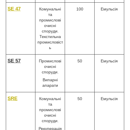
SE 47
Комунальні
100
Емульсія
та
промислові
очисні
споруди.
Текстильна
промисловіст
ь
SE 57
Промислові
50
Емульсія
очисні
споруди.
Випарні
апарати
SRE
Комунальні
50
Емульсія
та
промислові
очисні
споруди.
Рекуперація