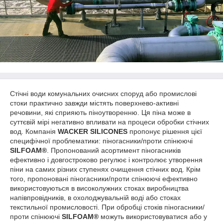
Стічні води комунальних очисних споруд або промислові
стоки практично завжди містять поверхнево-активні
речовини, які сприяють піноутворенню. Ця піна може в
суттєвій мірі негативно впливати на процеси обробки стічних
вод. Компанія
WACKER SILICONES
пропонує рішення цієї
специфічної проблематики: піногасники/проти спінюючі
SILFOAM®
. Пропонований асортимент піногасників
ефективно і довгостроково регулює і контролює утворення
піни на самих різних ступенях очищення стічних вод. Крім
того, пропоновані піногасники/проти спінюючі ефективно
використовуються в високолужних стоках виробництва
напівпровідників, в охолоджувальній воді або стоках
текстильної промисловості. При обробці стоків піногасники/
проти спінюючі
SILFOAM®
можуть використовуватися або у