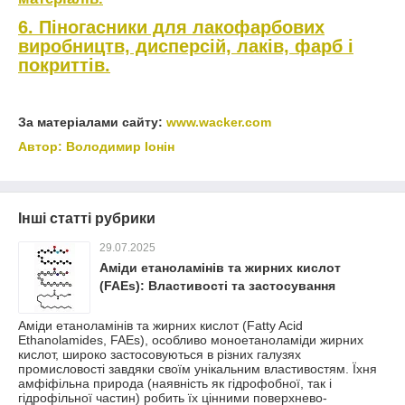
6. Піногасники для лакофарбових
виробництв, дисперсій, лаків, фарб і
покриттів.
За матеріалами сайту:
www.wacker.com
Автор: Володимир Іонін
Інші статті рубрики
29.07.2025
Аміди етаноламінів та жирних кислот
(FAEs): Властивості та застосування
Аміди етаноламінів та жирних кислот (Fatty Acid
Ethanolamides, FAEs), особливо моноетаноламіди жирних
кислот, широко застосовуються в різних галузях
промисловості завдяки своїм унікальним властивостям. Їхня
амфіфільна природа (наявність як гідрофобної, так і
гідрофільної частин) робить їх цінними поверхнево-