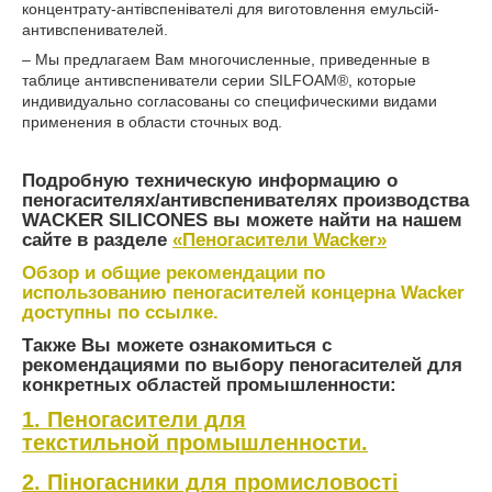
концентрату-антівспенівателі для виготовлення емульсій-
антивспенивателей.
– Мы предлагаем Вам многочисленные, приведенные в
таблице антивспениватели серии SILFOAM®, которые
индивидуально согласованы со специфическими видами
применения в области сточных вод.
Подробную техническую информацию о
пеногасителях/антивспенивателях производства
WACKER SILICONES вы можете найти на нашем
сайте в разделе
«Пеногасители Wacker»
Обзор и общие рекомендации по
использованию пеногасителей концерна Wacker
доступны по ссылке.
Также Вы можете ознакомиться с
рекомендациями по выбору пеногасителей для
конкретных областей промышленности:
1. Пеногасители для
текстильной промышленности.
2. Піногасники для промисловості