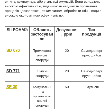
вигляді компаундів, або у вигляді емульсій. Вони володіють
високою ефективністю, підвищують надійність протікання
процесів і дозволяють, таким чином, обробляти стічні води з
високою економічною ефективністю.
SILFOAM®
Область
Дозування
Тип
застосуван
, ppm
продукції
ня
SD 670
Промислові
20
Самодисперг
очисні
ирующийся
споруди
SD 771
Очисні
20
Самодисперг
споруди
ирующийся
SE 39
Комунальні
50
Емульсія
та
промислові
очисні
споруди