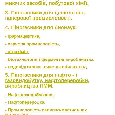
миючих засобів, побутової хімії.
3. Піногасники для целюлозно-
паперової промисловості.
4. Піногасники для бионаук:
- фармацевтика,
- харчова промисловість,
- агрохімія,
- біотехнологія і ферментні виробництва.
- водопідготовка, очистка стічних вод.
5. Піногасники для нафто - і
газовидобутку, нафтопереробки,
виробництва ПММ.
- Нафтогазодобування.
- Нафтопереробка.
- Промисловість паливно-мастильних
матеріалів.