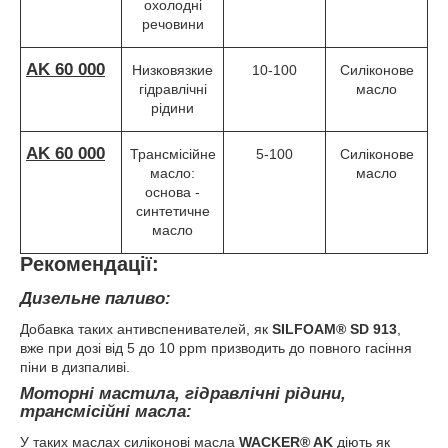
охолодні
речовини
AK 60 000
Низковязкие
10-100
Силіконове
гідравлічні
масло
рідини
AK 60 000
Трансмісійне
5-100
Силіконове
масло:
масло
основа -
синтетичне
масло
Рекомендації:
Дизельне паливо:
Добавка таких антивспенивателей, як
SILFOAM® SD 913
,
вже при дозі від 5 до 10 ppm призводить до повного гасіння
піни в дизпаливі.
Моторні мастила, гідравлічні рідини,
трансмісійні масла:
У таких маслах силіконові масла
WACKER® AK
діють як