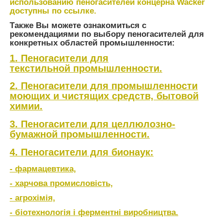
использованию пеногасителей концерна Wacker
доступны по ссылке.
Также Вы можете ознакомиться с
рекомендациями по выбору пеногасителей для
конкретных областей промышленности:
1. Пеногасители для
текстильной промышленности.
2. Пеногасители для промышленности
моющих и чистящих средств, бытовой
химии.
3. Пеногасители для целлюлозно-
бумажной промышленности.
4. Пеногасители для бионаук:
- фармацевтика,
- харчова промисловість,
- агрохімія,
- біотехнологія і ферментні виробництва.