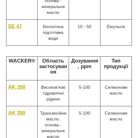
основа -
мінеральне
масло
SE 47
Біологічна
10 - 50
Емульсія
підготовка
води
WACKER®
Область
Дозування
Тип
застосуван
, ppm
продукції
ня
AK 350
Високов'язкі
5-100
Силіконове
гідравлічні
масло
рідини
AK 350
Трансмісійне
5-100
Силіконове
масло:
масло
основа -
мінеральне
масло