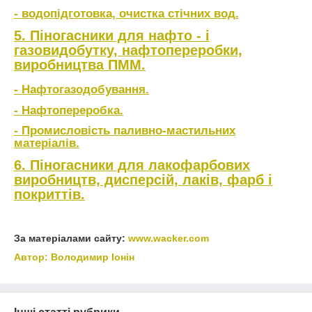
- водопідготовка, очистка стічних вод.
5. Піногасники для нафто - і
газовидобутку, нафтопереробки,
виробництва ПММ.
- Нафтогазодобування.
- Нафтопереробка.
- Промисловість паливно-мастильних
матеріалів.
6. Піногасники для лакофарбових
виробництв, дисперсій, лаків, фарб і
покриттів.
За матеріалами сайту:
www.wacker.com
Автор: Володимир Іонін