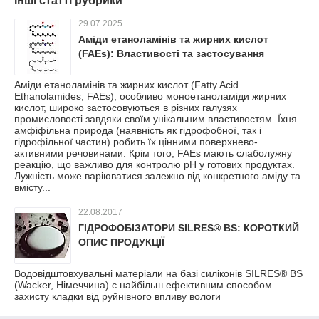
Інші статті рубрики
29.07.2025
Аміди етаноламінів та жирних кислот
(FAEs): Властивості та застосування
Аміди етаноламінів та жирних кислот (Fatty Acid
Ethanolamides, FAEs), особливо моноетаноламіди жирних
кислот, широко застосовуються в різних галузях
промисловості завдяки своїм унікальним властивостям. Їхня
амфіфільна природа (наявність як гідрофобної, так і
гідрофільної частин) робить їх цінними поверхнево-
активними речовинами. Крім того, FAEs мають слаболужну
реакцію, що важливо для контролю pH у готових продуктах.
Лужність може варіюватися залежно від конкретного аміду та
вмісту...
22.08.2017
ГІДРОФОБІЗАТОРИ SILRES® BS: КОРОТКИЙ
ОПИС ПРОДУКЦІЇ
Водовідштовхувальні матеріали на базі силіконів SILRES® BS
(Wacker, Німеччина) є найбільш ефективним способом
захисту кладки від руйнівного впливу вологи