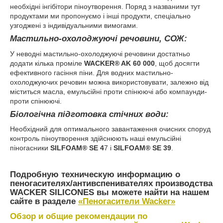
необхідні інгібітори піноутворення. Поряд з названими тут
продуктами ми пропонуємо і інші продукти, спеціально
узгоджені з індивідуальними вимогами.
Мастильно-охолоджуючі речовини, СОЖ:
У неводні мастильно-охолоджуючі речовини достатньо
додати кілька проміле
WACKER® AK 60 000
, щоб досягти
ефективного гасіння піни. Для водних мастильно-
охолоджуючих речовин можна використовувати, залежно від
міститься масла, емульсійні проти спінюючі або компаунди-
проти спінюючі.
Біологічна підготовка стічних води:
Необхідний для оптимального завантаження очисних споруд
контроль піноутворення здійснюють наші емульсійні
піногасники
SILFOAM® SE 4
7 і
SILFOAM® SE 39
.
Подробную техническую информацию о
пеногасителях/антивспенивателях производства
WACKER SILICONES вы можете найти на нашем
сайте в разделе
«Пеногасители Wacker»
Обзор и общие рекомендации по