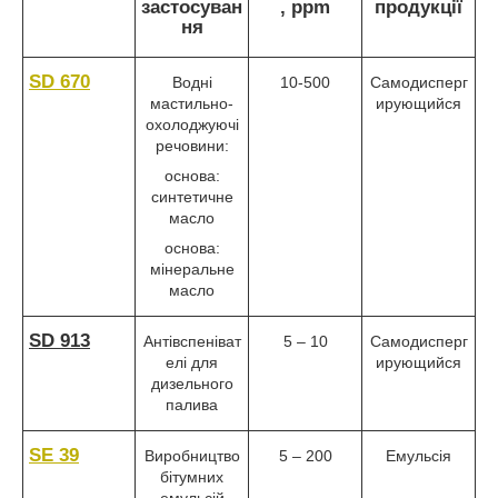
застосуван
, ppm
продукції
ня
SD 670
Водні
10-500
Самодисперг
мастильно-
ирующийся
охолоджуючі
речовини:
основа:
синтетичне
масло
основа:
мінеральне
масло
SD 913
Антівспеніват
5 – 10
Самодисперг
елі для
ирующийся
дизельного
палива
SE 39
Виробництво
5 – 200
Емульсія
бітумних
емульсій