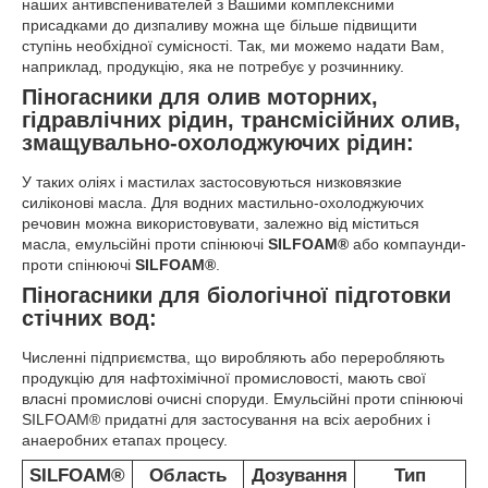
наших антивспенивателей з Вашими комплексними
присадками до дизпаливу можна ще більше підвищити
ступінь необхідної сумісності. Так, ми можемо надати Вам,
наприклад, продукцію, яка не потребує у розчиннику.
Піногасники для олив моторних,
гідравлічних рідин, трансмісійних олив,
змащувально-охолоджуючих рідин:
У таких оліях і мастилах застосовуються низковязкие
силіконові масла. Для водних мастильно-охолоджуючих
речовин можна використовувати, залежно від міститься
масла, емульсійні проти спінюючі
SILFOAM®
або компаунди-
проти спінюючі
SILFOAM®
.
Піногасники для біологічної підготовки
стічних вод:
Численні підприємства, що виробляють або переробляють
продукцію для нафтохімічної промисловості, мають свої
власні промислові очисні споруди. Емульсійні проти спінюючі
SILFOAM® придатні для застосування на всіх аеробних і
анаеробних етапах процесу.
SILFOAM®
Область
Дозування
Тип