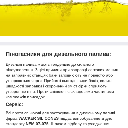
Піногасники для дизельного палива:
Дизельні палива мають тенденцію до сильного
піноутворення. З цієї причини при заправці легкових машин
на заправних станціях баки заповнюють не повністю або
утворюються черги. Прийняті сьогодні види баків, великі
швидкості заправки і скорочений зміст сірки сприяють
утворенню піни. Проти спінюючі є складовими частинами
комплексів присадок.
Сервіс:
Всі проти спінюючі для застосування в дизельному паливі
фірма
WACKER SILICONES
піддає випробуванню згідно
стандарту
NFM 07-075
. Шляхом підбору та узгодження