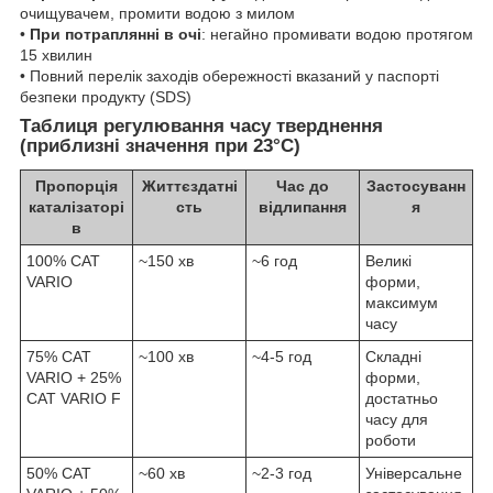
очищувачем, промити водою з милом
•
При потраплянні в очі
: негайно промивати водою протягом
15 хвилин
• Повний перелік заходів обережності вказаний у паспорті
безпеки продукту (SDS)
Таблиця регулювання часу тверднення
(приблизні значення при 23°C)
Пропорція
Життєздатні
Час до
Застосуванн
каталізаторі
сть
відлипання
я
в
100% CAT
~150 хв
~6 год
Великі
VARIO
форми,
максимум
часу
75% CAT
~100 хв
~4-5 год
Складні
VARIO + 25%
форми,
CAT VARIO F
достатньо
часу для
роботи
50% CAT
~60 хв
~2-3 год
Універсальне