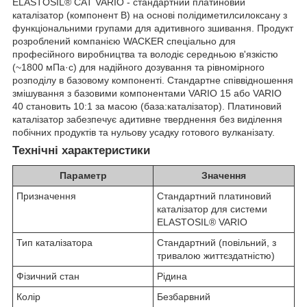
ELASTOSIL® CAT VARIO - стандартний платиновий
каталізатор (компонент B) на основі полідиметилсилоксану з
функціональними групами для адитивного зшивання. Продукт
розроблений компанією WACKER спеціально для
професійного виробництва та володіє середньою в'язкістю
(~1800 мПа·с) для надійного дозування та рівномірного
розподілу в базовому компоненті. Стандартне співвідношення
змішування з базовими компонентами VARIO 15 або VARIO
40 становить 10:1 за масою (база:каталізатор). Платиновий
каталізатор забезпечує адитивне тверднення без виділення
побічних продуктів та нульову усадку готового вулканізату.
Технічні характеристики
Параметр
Значення
Призначення
Стандартний платиновий
каталізатор для системи
ELASTOSIL® VARIO
Тип каталізатора
Стандартний (повільний, з
тривалою життєздатністю)
Фізичний стан
Рідина
Колір
Безбарвний