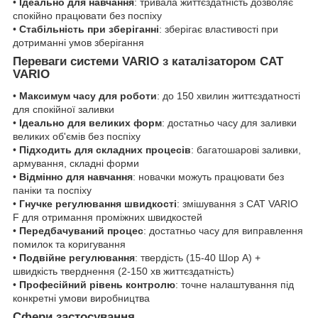
•
Ідеально для навчання
: тривала життєздатність дозволяє
спокійно працювати без поспіху
•
Стабільність при зберіганні
: зберігає властивості при
дотриманні умов зберігання
Переваги системи VARIO з каталізатором CAT
VARIO
•
Максимум часу для роботи
: до 150 хвилин життєздатності
для спокійної заливки
•
Ідеально для великих форм
: достатньо часу для заливки
великих об'ємів без поспіху
•
Підходить для складних процесів
: багатошарові заливки,
армування, складні форми
•
Відмінно для навчання
: новачки можуть працювати без
паніки та поспіху
•
Гнучке регулювання швидкості
: змішування з CAT VARIO
F для отримання проміжних швидкостей
•
Передбачуваний процес
: достатньо часу для виправлення
помилок та коригування
•
Подвійне регулювання
: твердість (15-40 Шор А) +
швидкість тверднення (2-150 хв життєздатність)
•
Професійний рівень контролю
: точне налаштування під
конкретні умови виробництва
Сфери застосування