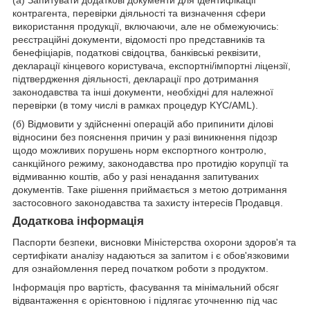
(а) Запитувати додаткові документи для ідентифікації
контрагента, перевірки діяльності та визначення сфери
використання продукції, включаючи, але не обмежуючись:
реєстраційні документи, відомості про представників та
бенефіціарів, податкові свідоцтва, банківські реквізити,
декларації кінцевого користувача, експортні/імпортні ліцензії,
підтвердження діяльності, декларації про дотримання
законодавства та інші документи, необхідні для належної
перевірки (в тому числі в рамках процедур KYC/AML).
(б) Відмовити у здійсненні операцій або припинити ділові
відносини без пояснення причин у разі виникнення підозр
щодо можливих порушень норм експортного контролю,
санкційного режиму, законодавства про протидію корупції та
відмиванню коштів, або у разі ненадання запитуваних
документів. Таке рішення приймається з метою дотримання
застосовного законодавства та захисту інтересів Продавця.
Додаткова інформація
Паспорти безпеки, висновки Міністерства охорони здоров'я та
сертифікати аналізу надаються за запитом і є обов'язковими
для ознайомлення перед початком роботи з продуктом.
Інформація про вартість, фасування та мінімальний обсяг
відвантаження є орієнтовною і підлягає уточненню під час