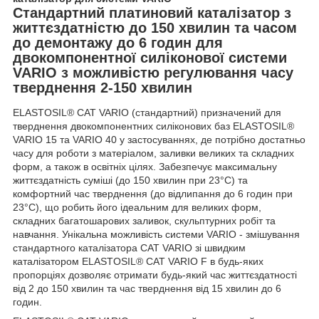
Стандартний платиновий каталізатор з
життєздатністю до 150 хвилин та часом
до демонтажу до 6 годин для
двокомпонентної силіконової системи
VARIO з можливістю регулювання часу
тверднення 2-150 хвилин
ELASTOSIL® CAT VARIO (стандартний) призначений для
тверднення двокомпонентних силіконових баз ELASTOSIL®
VARIO 15 та VARIO 40 у застосуваннях, де потрібно достатньо
часу для роботи з матеріалом, заливки великих та складних
форм, а також в освітніх цілях. Забезпечує максимальну
життєздатність суміші (до 150 хвилин при 23°C) та
комфортний час тверднення (до відлипання до 6 годин при
23°C), що робить його ідеальним для великих форм,
складних багатошарових заливок, скульптурних робіт та
навчання. Унікальна можливість системи VARIO - змішування
стандартного каталізатора CAT VARIO зі швидким
каталізатором ELASTOSIL® CAT VARIO F в будь-яких
пропорціях дозволяє отримати будь-який час життєздатності
від 2 до 150 хвилин та час тверднення від 15 хвилин до 6
годин.