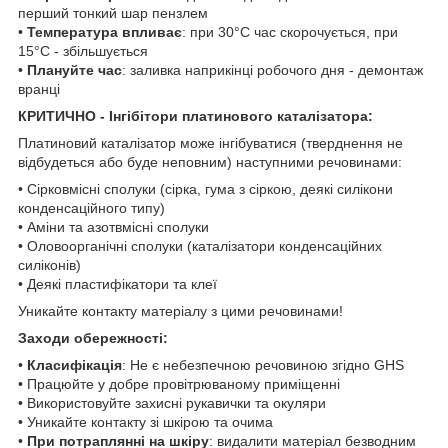
перший тонкий шар пензлем
•
Температура впливає
: при 30°C час скорочується, при
15°C - збільшується
•
Плануйте час
: заливка наприкінці робочого дня - демонтаж
вранці
КРИТИЧНО - Інгібітори платинового каталізатора:
Платиновий каталізатор може інгібуватися (тверднення не
відбудеться або буде неповним) наступними речовинами:
• Сірковмісні сполуки (сірка, гума з сіркою, деякі силікони
конденсаційного типу)
• Аміни та азотвмісні сполуки
• Оловоорганічні сполуки (каталізатори конденсаційних
силіконів)
• Деякі пластифікатори та клеї
Уникайте контакту матеріалу з цими речовинами!
Заходи обережності:
•
Класифікація
: Не є небезпечною речовиною згідно GHS
• Працюйте у добре провітрюваному приміщенні
• Використовуйте захисні рукавички та окуляри
• Уникайте контакту зі шкірою та очима
•
При потраплянні на шкіру
: видалити матеріал безводним