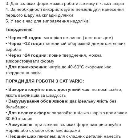
3. Для великих форм можна робити заливку в кілька шарів
4. За необхідності використовуйте пензель для нанесення
першого шару на складні ділянки
5. У вас є час для виправлення недоліків!
Тверднення:
•
Через ~6 годин
: матеріал не липне (тест пальцем)
•
Через ~12 годин
: можливий обережний демонтаж легких
виробів
•
Через ~24 години
: повне тверднення, можна
використовувати форму
•
Для прискорення
: нагрів до 40-60°C скорочує час
тверднення вдвічі
ПОРАДИ ДЛЯ РОБОТИ З CAT VARIO:
•
Використовуйте весь доступний час
: не поспішайте,
якість важливіша за швидкість
•
Вакуумування обов'язкове
: дає ідеальну якість без
бульбашок
•
Для великих форм
: заливайте в кілька шарів з проміжком
30-60 хвилин
•
Армування
: при заливці великих форм використовуйте
марлю або скловолокно між шарами
•
Перший шар пензлем
: для складних деталей нанесіть