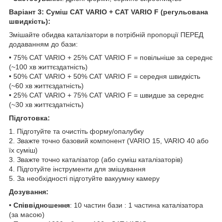
Варіант 3: Суміш CAT VARIO + CAT VARIO F (регульована
швидкість):
Змішайте обидва каталізатори в потрібній пропорції ПЕРЕД
додаванням до бази:
• 75% CAT VARIO + 25% CAT VARIO F = повільніше за середнє
(~100 хв життєздатність)
• 50% CAT VARIO + 50% CAT VARIO F = середня швидкість
(~60 хв життєздатність)
• 25% CAT VARIO + 75% CAT VARIO F = швидше за середнє
(~30 хв життєздатність)
Підготовка:
1. Підготуйте та очистіть форму/опалубку
2. Зважте точно базовий компонент (VARIO 15, VARIO 40 або
їх суміш)
3. Зважте точно каталізатор (або суміш каталізаторів)
4. Підготуйте інструменти для змішування
5. За необхідності підготуйте вакуумну камеру
Дозування:
•
Співвідношення
: 10 частин бази : 1 частина каталізатора
(за масою)