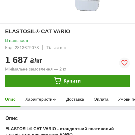
ELASTOSIL® CAT VARIO
В наявності
Код: 2813679078
Тільки опт
1 687
₴/кг
Мінімальне замовлення — 2 кг
Купити
Опис
Характеристики
Доставка
Оплата
Умови п
Опис
ELASTOSIL® CAT VARIO - стандартний платиновий
каталізатор для системи VARIO