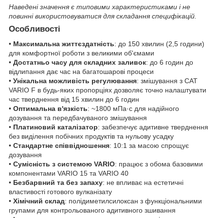
Наведені значення є типовими характеристиками і не
повинні використовуватися для складання специфікацій.
Особливості
•
Максимальна життєздатність
: до 150 хвилин (2,5 години)
для комфортної роботи з великими об'ємами
•
Достатньо часу для складних заливок
: до 6 годин до
відлипання дає час на багатошарові процеси
•
Унікальна можливість регулювання
: змішування з CAT
VARIO F в будь-яких пропорціях дозволяє точно налаштувати
час тверднення від 15 хвилин до 6 годин
•
Оптимальна в'язкість
: ~1800 мПа·с для надійного
дозування та передбачуваного змішування
•
Платиновий каталізатор
: забезпечує адитивне тверднення
без виділення побічних продуктів та нульову усадку
•
Стандартне співвідношення
: 10:1 за масою спрощує
дозування
•
Сумісність з системою VARIO
: працює з обома базовими
компонентами VARIO 15 та VARIO 40
•
Безбарвний та без запаху
: не впливає на естетичні
властивості готового вулканізату
•
Хімічний склад
: полідиметилсилоксан з функціональними
групами для контрольованого адитивного зшивання