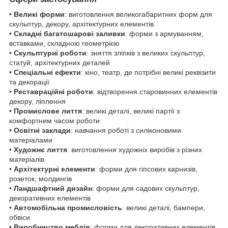
•
Великі форми
: виготовлення великогабаритних форм для
скульптур, декору, архітектурних елементів
•
Складні багатошарові заливки
: форми з армуванням,
вставками, складною геометрією
•
Скульптурні роботи
: зняття зліпків з великих скульптур,
статуй, архітектурних деталей
•
Спеціальні ефекти
: кіно, театр, де потрібні великі реквізити
та декорації
•
Реставраційні роботи
: відтворення старовинних елементів
декору, ліплення
•
Промислове лиття
: великі деталі, великі партії з
комфортним часом роботи
•
Освітні заклади
: навчання роботі з силіконовими
матеріалами
•
Художнє лиття
: виготовлення художніх виробів з різних
матеріалів
•
Архітектурні елементи
: форми для гіпсових карнизів,
розеток, молдингів
•
Ландшафтний дизайн
: форми для садових скульптур,
декоративних елементів
•
Автомобільна промисловість
: великі деталі, бампери,
обвіси
•
Виробництво меблів
: форми для декоративних елементів