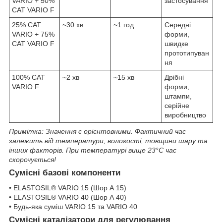
VARIO + 50%
застосування
CAT VARIO F
25% CAT
~30 хв
~1 год
Середні
VARIO + 75%
форми,
CAT VARIO F
швидке
прототипуван
ня
100% CAT
~2 хв
~15 хв
Дрібні
VARIO F
форми,
штампи,
серійне
виробництво
Примітка: Значення є орієнтовними. Фактичний час
залежить від температури, вологості, товщини шару та
інших факторів. При температурі вище 23°C час
скорочується!
Сумісні базові компоненти
• ELASTOSIL® VARIO 15 (Шор А 15)
• ELASTOSIL® VARIO 40 (Шор А 40)
• Будь-яка суміш VARIO 15 та VARIO 40
Сумісні каталізатори для регулювання