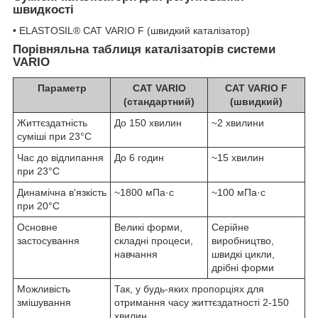
швидкості
• ELASTOSIL® CAT VARIO F (швидкий каталізатор)
Порівняльна таблиця каталізаторів системи
VARIO
Параметр
CAT VARIO
CAT VARIO F
(стандартний)
(швидкий)
Життєздатність
До 150 хвилин
~2 хвилини
суміші при 23°C
Час до відлипання
До 6 годин
~15 хвилин
при 23°C
Динамічна в'язкість
~1800 мПа·с
~100 мПа·с
при 20°C
Основне
Великі форми,
Серійне
застосування
складні процеси,
виробництво,
навчання
швидкі цикли,
дрібні форми
Можливість
Так, у будь-яких пропорціях для
змішування
отримання часу життєздатності 2-150
хвилин