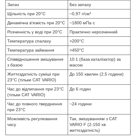
Запах
Без запаху
Щільність при 20°C
~0,97 г/см³
Динамічна в'язкість при 20°C
~1800 мПа·с
Розчинність у воді при 20°C
Практично нерозчинний
Температура спалаху
>200°C
Температура займання
>450°C
Співвідношення змішування
10:1 (база:каталізатор) за
з базою
масою
Життєздатність суміші при
До 150 хвилин (2,5 години)
23°C (тільки CAT VARIO)
Час до відлипання при 23°C
До 6 годин
(тільки CAT VARIO)
Час до повного тверднення
~24 години
при 23°C
Можливість регулювання
Так, змішуванням з CAT
часу
VARIO F (2-150 хв
життєздатність)