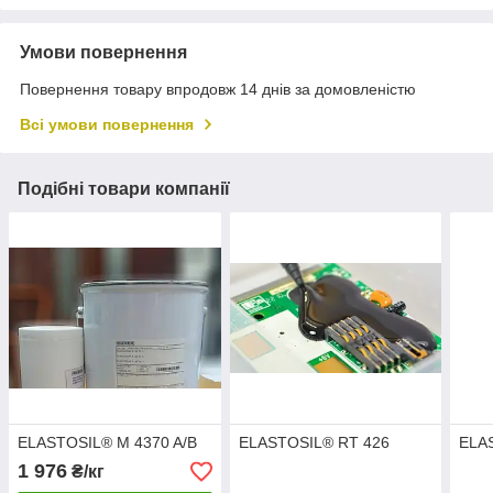
Умови повернення
Повернення товару впродовж 14 днів за домовленістю
Всі умови повернення
Подібні товари компанії
ELASTOSIL® M 4370 A/B
ELASTOSIL® RT 426
ELA
1 976
₴/кг