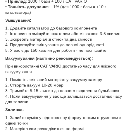
•
Приклад
: 1000 г бази + 100 г CAT VARIO
•
Точність дозування
: ±1% (для 1000 г бази = ±10 г
каталізатора)
Змішування:
1. Додайте каталізатор до базового компонента
2. Інтенсивно змішуйте шпателем або мішалкою 3-5 хвилин
3. Зіскребіть матеріал зі стінок та дна ємності
4. Продовжуйте змішування до повної однорідності
5. У вас є до 150 хвилин для роботи - не поспішайте!
Вакуумування (настійно рекомендується):
При використанні CAT VARIO достатньо часу для якісного
вакуумування:
1. Помістіть змішаний матеріал у вакуумну камеру
2. Створіть вакуум 10-20 мбар
3. Тримайте 5-15 хвилин до повного видалення бульбашок
4. Після вакуумування у вас ще залишається достатньо часу
для заливки!
Заливка:
1. Залийте суміш у підготовлену форму тонким струменем з
однієї точки
2. Матеріал сам розподілиться по формі