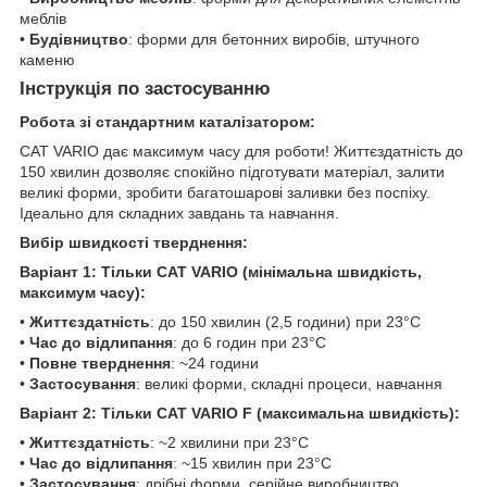
меблів
•
Будівництво
: форми для бетонних виробів, штучного
каменю
Інструкція по застосуванню
Робота зі стандартним каталізатором:
CAT VARIO дає максимум часу для роботи! Життєздатність до
150 хвилин дозволяє спокійно підготувати матеріал, залити
великі форми, зробити багатошарові заливки без поспіху.
Ідеально для складних завдань та навчання.
Вибір швидкості тверднення:
Варіант 1: Тільки CAT VARIO (мінімальна швидкість,
максимум часу):
•
Життєздатність
: до 150 хвилин (2,5 години) при 23°C
•
Час до відлипання
: до 6 годин при 23°C
•
Повне тверднення
: ~24 години
•
Застосування
: великі форми, складні процеси, навчання
Варіант 2: Тільки CAT VARIO F (максимальна швидкість):
•
Життєздатність
: ~2 хвилини при 23°C
•
Час до відлипання
: ~15 хвилин при 23°C
•
Застосування
: дрібні форми, серійне виробництво