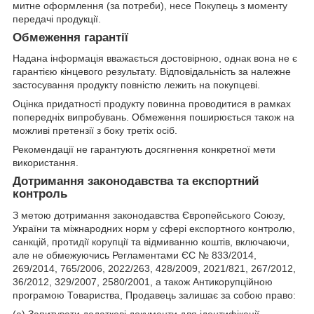
митне оформлення (за потреби), несе Покупець з моменту
передачі продукції.
Обмеження гарантії
Надана інформація вважається достовірною, однак вона не є
гарантією кінцевого результату. Відповідальність за належне
застосування продукту повністю лежить на покупцеві.
Оцінка придатності продукту повинна проводитися в рамках
попередніх випробувань. Обмеження поширюється також на
можливі претензії з боку третіх осіб.
Рекомендації не гарантують досягнення конкретної мети
використання.
Дотримання законодавства та експортний
контроль
З метою дотримання законодавства Європейського Союзу,
України та міжнародних норм у сфері експортного контролю,
санкцій, протидії корупції та відмиванню коштів, включаючи,
але не обмежуючись Регламентами ЄС № 833/2014,
269/2014, 765/2006, 2022/263, 428/2009, 2021/821, 267/2012,
36/2012, 329/2007, 2580/2001, а також Антикорупційною
програмою Товариства, Продавець залишає за собою право: