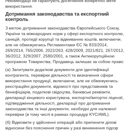
Рекомендації не гарантують досягнення конкретної мети
використання.
Дотримання законодавства та експортний
контроль
З метою дотримання законодавства Європейського Союзу,
України та міжнародних норм у сфері експортного контролю,
санкцій, протидії корупції та відмиванню коштів, включаючи,
але не обмежуючись Регламентами ЄС № 833/2014,
269/2014, 765/2006, 2022/263, 428/2009, 2021/821, 267/2012,
36/2012, 329/2007, 2580/2001, а також Антикорупційною
програмою Товариства, Продавець залишає за собою право:
(а) Запитувати додаткові документи для ідентифікації
контрагента, перевірки діяльності та визначення сфери
використання продукції, включаючи, але не обмежуючись:
реєстраційні документи, відомості про представників та
бенефіціарів, податкові свідоцтва, банківські реквізити,
декларації кінцевого користувача, експортні/імпортні ліцензії,
підтвердження діяльності, декларації про дотримання
законодавства та інші документи, необхідні для належної
перевірки (в тому числі в рамках процедур KYC/AML).
(б) Відмовити у здійсненні операцій або припинити ділові
відносини без пояснення причин у разі виникнення підозр