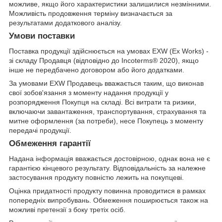
можливе, якщо його характеристики залишилися незмінними.
Можливість продовження терміну визначається за
результатами додаткового аналізу.
Умови поставки
Поставка продукції здійснюється на умовах EXW (Ex Works) -
зі складу Продавця (відповідно до Incoterms® 2020), якщо
інше не передбачено договором або його додатками.
За умовами EXW Продавець вважається таким, що виконав
свої зобов'язання з моменту надання продукції у
розпорядження Покупця на складі. Всі витрати та ризики,
включаючи завантаження, транспортування, страхування та
митне оформлення (за потреби), несе Покупець з моменту
передачі продукції.
Обмеження гарантії
Надана інформація вважається достовірною, однак вона не є
гарантією кінцевого результату. Відповідальність за належне
застосування продукту повністю лежить на покупцеві.
Оцінка придатності продукту повинна проводитися в рамках
попередніх випробувань. Обмеження поширюється також на
можливі претензії з боку третіх осіб.