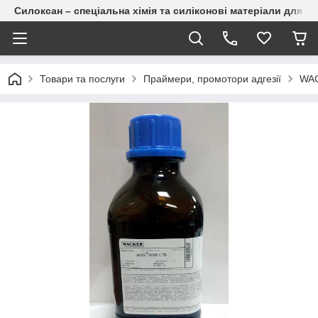
Силоксан – спеціальна хімія та силіконові матеріали для п
Товари та послуги
Праймери, промотори адгезії
WAC