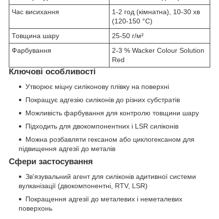
Час висихання
1-2 год (кімнатна), 10-30 хв
(120-150 °C)
Товщина шару
25-50 г/м²
Фарбування
2-3 % Wacker Colour Solution
Red
Ключові особливості
Утворює міцну силіконову плівку на поверхні
Покращує адгезію силіконів до різних субстратів
Можливість фарбування для контролю товщини шару
Підходить для двокомпонентних і LSR силіконів
Можна розбавляти гексаном або циклогексаном для
підвищення адгезії до металів
Сфери застосування
Зв'язувальний агент для силіконів адитивної системи
вулканізації (двокомпонентні, RTV, LSR)
Покращення адгезії до металевих і неметалевих
поверхонь