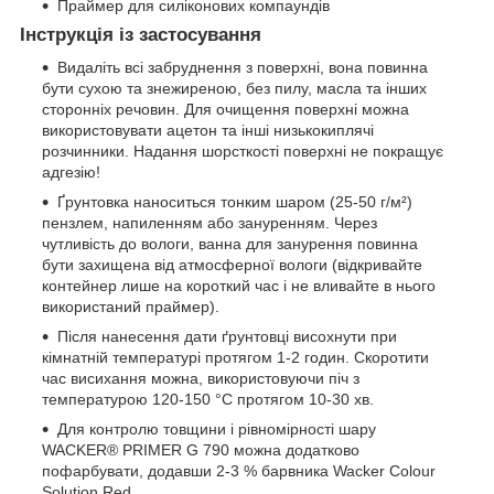
Праймер для силіконових компаундів
Інструкція із застосування
Видаліть всі забруднення з поверхні, вона повинна
бути сухою та знежиреною, без пилу, масла та інших
сторонніх речовин. Для очищення поверхні можна
використовувати ацетон та інші низькокиплячі
розчинники. Надання шорсткості поверхні не покращує
адгезію!
Ґрунтовка наноситься тонким шаром (25-50 г/м²)
пензлем, напиленням або зануренням. Через
чутливість до вологи, ванна для занурення повинна
бути захищена від атмосферної вологи (відкривайте
контейнер лише на короткий час і не вливайте в нього
використаний праймер).
Після нанесення дати ґрунтовці висохнути при
кімнатній температурі протягом 1-2 годин. Скоротити
час висихання можна, використовуючи піч з
температурою 120-150 °C протягом 10-30 хв.
Для контролю товщини і рівномірності шару
WACKER® PRIMER G 790 можна додатково
пофарбувати, додавши 2-3 % барвника Wacker Colour
Solution Red.