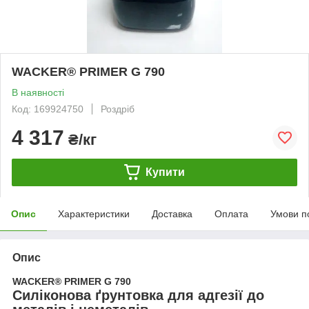
WACKER® PRIMER G 790
В наявності
Код: 169924750
Роздріб
4 317
₴/кг
Купити
Опис
Характеристики
Доставка
Оплата
Умови п
Опис
WACKER® PRIMER G 790
Силіконова ґрунтовка для адгезії до