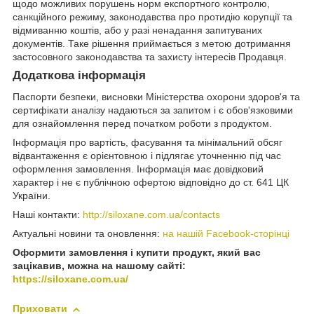
щодо можливих порушень норм експортного контролю,
санкційного режиму, законодавства про протидію корупції та
відмиванню коштів, або у разі ненадання запитуваних
документів. Таке рішення приймається з метою дотримання
застосовного законодавства та захисту інтересів Продавця.
Додаткова інформація
Паспорти безпеки, висновки Міністерства охорони здоров'я та
сертифікати аналізу надаються за запитом і є обов'язковими
для ознайомлення перед початком роботи з продуктом.
Інформація про вартість, фасування та мінімальний обсяг
відвантаження є орієнтовною і підлягає уточненню під час
оформлення замовлення. Інформація має довідковий
характер і не є публічною офертою відповідно до ст. 641 ЦК
України.
Наші контакти:
http://siloxane.com.ua/contacts
Актуальні новини та оновлення:
на нашій Facebook-сторінці
Оформити замовлення і купити продукт, який вас
зацікавив, можна на нашому сайті:
https://siloxane.com.ua/
Приховати