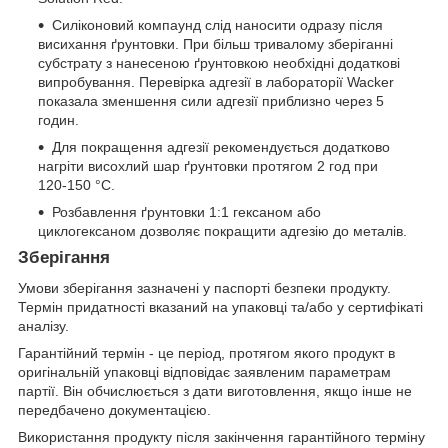
Силіконовий компаунд слід наносити одразу після
висихання ґрунтовки. При більш тривалому зберіганні
субстрату з нанесеною ґрунтовкою необхідні додаткові
випробування. Перевірка адгезії в лабораторії Wacker
показала зменшення сили адгезії приблизно через 5
годин.
Для покращення адгезії рекомендується додатково
нагріти висохлий шар ґрунтовки протягом 2 год при
120-150 °C.
Розбавлення ґрунтовки 1:1 гексаном або
циклогексаном дозволяє покращити адгезію до металів.
Зберігання
Умови зберігання зазначені у паспорті безпеки продукту.
Термін придатності вказаний на упаковці та/або у сертифікаті
аналізу.
Гарантійний термін - це період, протягом якого продукт в
оригінальній упаковці відповідає заявленим параметрам
партії. Він обчислюється з дати виготовлення, якщо інше не
передбачено документацією.
Використання продукту після закінчення гарантійного терміну