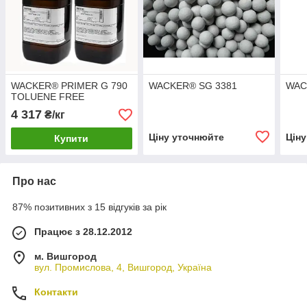
WACKER® PRIMER G 790
WACKER® SG 3381
WACK
TOLUENE FREE
4 317
₴/кг
Ціну уточнюйте
Цін
Купити
Про нас
87% позитивних з 15 відгуків за рік
Працює з 28.12.2012
м. Вишгород
вул. Промислова, 4, Вишгород, Україна
Контакти