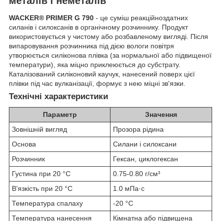
металів і неметалів
WACKER® PRIMER G 790
- це суміш реакційноздатних
силанів і силоксанів в органічному розчиннику. Продукт
використовується у чистому або розбавленому вигляді. Після
випаровування розчинника під дією вологи повітря
утворюється силіконова плівка (за нормальної або підвищеної
температури), яка міцно приклеюється до субстрату.
Каталізований силіконовий каучук, нанесений поверх цієї
плівки під час вулканізації, формує з нею міцні зв'язки.
Технічні характеристики
Параметр
Значення
Зовнішній вигляд
Прозора рідина
Основа
Силани і силоксани
Розчинник
Гексан, циклогексан
Густина при 20 °C
0.75-0.80
г/см³
В'язкість при 20 °C
1.0
мПа·с
Температура спалаху
-20
°C
Температура нанесення
Кімнатна або підвищена