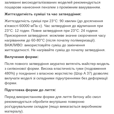
заливанні високодеталізованих моделей рекомендується
пошарове нанесення пензлем з проміжним вакууванням.
Життєздатність суміші та час затвердіння:
Життєздатність суміші при 23°C: 90 хвилин (до досягнення
в'язкості 60000 мПа·с). Час затвердіння до відлипання при
23°C: 12 годин. Повне затвердіння при 23°C: 24 години.
Прискорення затвердіння: можливе значне скорочення часу
нагріванням до 60-80°C (після початку полімеризації).
ВАЖЛИВО: використовуйте суміш до закінчення
життєздатності. Не нагрівайте суміш до початку затвердіння.
Вилучення форми:
Після повного затвердіння акуратно витягніть майстер-модель
з силіконової форми. Висока еластичність гуми (подовження
480%) у поєднанні з власною жорсткістю (Шор А 37) дозволяє
вилучати моделі зі складними піднутреннями без деформації
форми.
Підготовка форми до лиття:
Перед використанням форми для лиття бетону або смол
рекомендується обробити внутрішню поверхню
роз'єднувальним складом (якщо вимагається виробником
матеріалу).