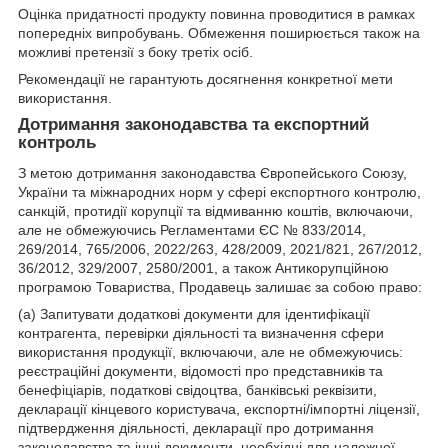
Оцінка придатності продукту повинна проводитися в рамках
попередніх випробувань. Обмеження поширюється також на
можливі претензії з боку третіх осіб.
Рекомендації не гарантують досягнення конкретної мети
використання.
Дотримання законодавства та експортний
контроль
З метою дотримання законодавства Європейського Союзу,
України та міжнародних норм у сфері експортного контролю,
санкцій, протидії корупції та відмиванню коштів, включаючи,
але не обмежуючись Регламентами ЄС № 833/2014,
269/2014, 765/2006, 2022/263, 428/2009, 2021/821, 267/2012,
36/2012, 329/2007, 2580/2001, а також Антикорупційною
програмою Товариства, Продавець залишає за собою право:
(а) Запитувати додаткові документи для ідентифікації
контрагента, перевірки діяльності та визначення сфери
використання продукції, включаючи, але не обмежуючись:
реєстраційні документи, відомості про представників та
бенефіціарів, податкові свідоцтва, банківські реквізити,
декларації кінцевого користувача, експортні/імпортні ліцензії,
підтвердження діяльності, декларації про дотримання
законодавства та інші документи, необхідні для належної