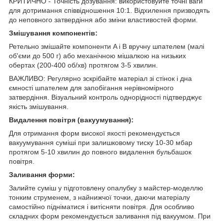
КРИТИЧНО - Точність дозування: використовуйте точні ваги
для дотримання співвідношення 10:1. Відхилення призводять
до неповного затвердіння або зміни властивостей форми.
Змішування компонентів:
Ретельно змішайте компоненти A і B вручну шпателем (малі
об'єми до 500 г) або механічною мішалкою на низьких
обертах (200-400 об/хв) протягом 3-5 хвилин.
ВАЖЛИВО: Регулярно зскрібайте матеріал зі стінок і дна
ємності шпателем для запобігання нерівномірного
затвердіння. Візуальний контроль однорідності підтверджує
якість змішування.
Видалення повітря (вакуумування):
Для отримання форм високої якості рекомендується
вакуумування суміші при залишковому тиску 10-30 мбар
протягом 5-10 хвилин до повного видалення бульбашок
повітря.
Заливання форми:
Залийте суміш у підготовлену опалубку з майстер-моделлю
тонким струменем, з найнижчої точки, даючи матеріалу
самостійно підніматися і витісняти повітря. Для особливо
складних форм рекомендується заливання під вакуумом. При