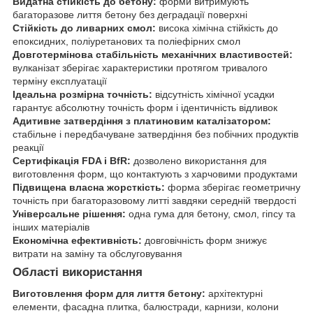
Видатна стійкість до бетону:
форми витримують
багаторазове лиття бетону без деградації поверхні
Стійкість до ливарних смол:
висока хімічна стійкість до
епоксидних, поліуретанових та поліефірних смол
Довготермінова стабільність механічних властивостей:
вулканізат зберігає характеристики протягом тривалого
терміну експлуатації
Ідеальна розмірна точність:
відсутність хімічної усадки
гарантує абсолютну точність форм і ідентичність відливок
Адитивне затвердіння з платиновим каталізатором:
стабільне і передбачуване затвердіння без побічних продуктів
реакції
Сертифікація FDA і BfR:
дозволено використання для
виготовлення форм, що контактують з харчовими продуктами
Підвищена власна жорсткість:
форма зберігає геометричну
точність при багаторазовому литті завдяки середній твердості
Універсальне рішення:
одна гума для бетону, смол, гіпсу та
інших матеріалів
Економічна ефективність:
довговічність форм знижує
витрати на заміну та обслуговування
Області використання
Виготовлення форм для лиття бетону:
архітектурні
елементи, фасадна плитка, балюстради, карнизи, колони