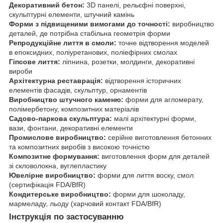
Декоративний бетон:
3D панелі, рельєфні поверхні,
скульптурні елементи, штучний камінь
Форми з підвищеними вимогами до точності:
виробництво
деталей, де потрібна стабільна геометрія форми
Репродукційне лиття в смоли:
точне відтворення моделей
в епоксидних, поліуретанових, поліефірних смолах
Гіпсове лиття:
ліпнина, розетки, молдинги, декоративні
вироби
Архітектурна реставрація:
відтворення історичних
елементів фасадів, скульптур, орнаментів
Виробництво штучного каменю:
форми для агломерату,
полімербетону, композитних матеріалів
Садово-паркова скульптура:
малі архітектурні форми,
вази, фонтани, декоративні елементи
Промислове виробництво:
серійне виготовлення бетонних
та композитних виробів з високою точністю
Композитне формування:
виготовлення форм для деталей
зі скловолокна, вуглепластику
Ювелірне виробництво:
форми для лиття воску, смол
(сертифікація FDA/BfR)
Кондитерське виробництво:
форми для шоколаду,
мармеладу, льоду (харчовий контакт FDA/BfR)
Інструкція по застосуванню