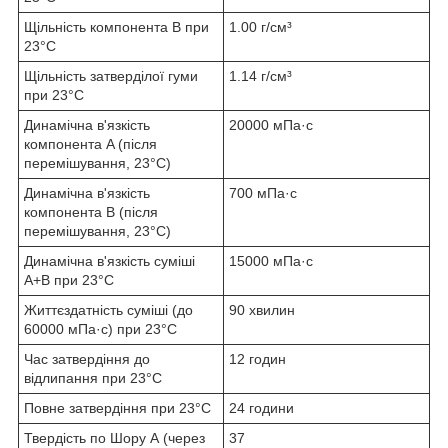
Щільність компонента B при
1.00 г/см³
23°C
Щільність затверділої гуми
1.14 г/см³
при 23°C
Динамічна в'язкість
20000 мПа·с
компонента A (після
перемішування, 23°C)
Динамічна в'язкість
700 мПа·с
компонента B (після
перемішування, 23°C)
Динамічна в'язкість суміші
15000 мПа·с
A+B при 23°C
Життєздатність суміші (до
90 хвилин
60000 мПа·с) при 23°C
Час затвердіння до
12 годин
відлипання при 23°C
Повне затвердіння при 23°C
24 години
Твердість по Шору А (через
37