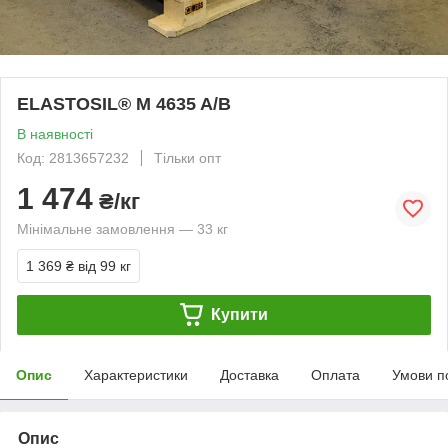
ELASTOSIL® M 4635 A/B
В наявності
Код: 2813657232
Тільки опт
1 474
₴/кг
Мінімальне замовлення — 33 кг
1 369 ₴
від 99 кг
Купити
Опис
Характеристики
Доставка
Оплата
Умови п
Опис