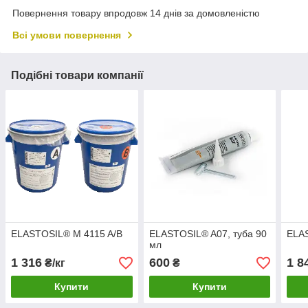
Повернення товару впродовж 14 днів за домовленістю
Всі умови повернення
Подібні товари компанії
ELASTOSIL® M 4115 A/B
ELASTOSIL® A07, туба 90
ELAS
мл
1 316
600
1 8
₴/кг
₴
Купити
Купити