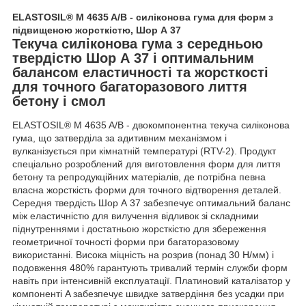
ELASTOSIL® M 4635 A/B - силіконова гума для форм з
підвищеною жорсткістю, Шор А 37
Текуча силіконова гума з середньою
твердістю Шор А 37 і оптимальним
балансом еластичності та жорсткості
для точного багаторазового лиття
бетону і смол
ELASTOSIL® M 4635 A/B - двокомпонентна текуча силіконова
гума, що затверділа за адитивним механізмом і
вулканізується при кімнатній температурі (RTV-2). Продукт
спеціально розроблений для виготовлення форм для лиття
бетону та репродукційних матеріалів, де потрібна певна
власна жорсткість форми для точного відтворення деталей.
Середня твердість Шор А 37 забезпечує оптимальний баланс
між еластичністю для вилучення відливок зі складними
піднутреннями і достатньою жорсткістю для збереження
геометричної точності форми при багаторазовому
використанні. Висока міцність на розрив (понад 30 Н/мм) і
подовження 480% гарантують тривалий термін служби форм
навіть при інтенсивній експлуатації. Платиновий каталізатор у
компоненті A забезпечує швидке затвердіння без усадки при