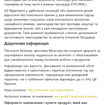
перевірки (в тому числі в рамках процедур KYC/AML).
(б) Відмовити у здійсненні операцій або припинити ділові
відносини без пояснення причин у разі виникнення підозр
щодо можливих порушень норм експортного контролю,
санкційного режиму, законодавства про протидію корупції та
відмиванню коштів, або у разі ненадання запитуваних
документів. Таке рішення приймається з метою дотримання
застосовного законодавства та захисту інтересів Продавця.
Додаткова інформація
Паспорти безпеки, висновки Міністерства охорони здоров'я та
сертифікати аналізу надаються за запитом і є обов'язковими
для ознайомлення перед початком роботи з продуктом.
Інформація про вартість, фасування та мінімальний обсяг
відвантаження є орієнтовною і підлягає уточненню під час
оформлення замовлення. Інформація має довідковий
характер і не є публічною офертою відповідно до ст. 641 ЦК
України.
Наші контакти:
http://siloxane.com.ua/contacts
Актуальні новини та оновлення:
на нашій Facebook-сторінці
Оформити замовлення і купити продукт, який вас