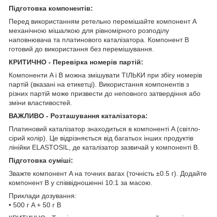
Підготовка компонентів:
Перед використанням ретельно перемішайте компонент A
механічною мішалкою для рівномірного розподілу
наповнювача та платинового каталізатора. Компонент B
готовий до використання без перемішування.
КРИТИЧНО - Перевірка номерів партій:
Компоненти A і B можна змішувати ТІЛЬКИ при збігу номерів
партій (вказані на етикетці). Використання компонентів з
різних партій може призвести до неповного затвердіння або
зміни властивостей.
ВАЖЛИВО - Розташування каталізатора:
Платиновий каталізатор знаходиться в компоненті A (світло-
сірий колір). Це відрізняється від багатьох інших продуктів
лінійки ELASTOSIL, де каталізатор зазвичай у компоненті B.
Підготовка суміші:
Зважте компонент A на точних вагах (точність ±0.5 г). Додайте
компонент B у співвідношенні 10:1 за масою.
Приклади дозування:
• 500 г A + 50 г B