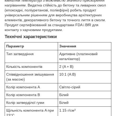
кімнатній температурі з можливістю значного прискорення
нагріванням. Видатна стійкість до бетону та ливарних смол
(епоксидні, поліуретанові, поліефірні) робить продукт
універсальним рішенням для виробництва архітектурних
елементів, декоративного бетону та точного лиття в смоли.
Продукт сертифікований за стандартами FDA і BfR для
контакту з харчовими продуктами.
Технічні характеристики
Параметр
Значення
Тип затвердіння
Адитивне (платиновий
каталізатор)
Кількість компонентів
2 (A + B)
Співвідношення змішування
10:1 (A:B)
(за масою)
Колір компонента A
Світло-сірий
Колір компонента B
Білий
Колір затверділої гуми
Білий
Щільність компонента A при
1.15 г/см³
23°C