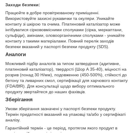
Заходи безпеки:
Працюйте в добре провітрюваному приміщенні.
Використовуйте захисні рукавички та окуляри. Уникайте
контакту зі шкірою та очима. Платиновий каталізатор може
інгібуватися сіркововмісними сполуками (сірка, меркаптани,
сульфіди), амінами, оловоорганічними сполуками - уникайте
контакту з такими матеріалами. Повний перелік заходів
безпеки вказаний у паспорті безпеки продукту (SDS).
Аналоги
Можливий підбір аналогів за типом затвердіння (адитивне,
платиновий каталізатор), твердості (Шор А 35-40), міцності на
розрив (понад 30 Н/мм), подовженню (450-500%), стійкості до
бетону та ливарних смол, сертифікації для харчового контакту
(FDA/BfR). Для консультації щодо вибору оптимального
продукту звертайтеся до наших фахівців.
Зберігання
Умови зберігання зазначені у паспорті безпеки продукту.
Термін придатності вказаний на упаковці та/або у сертифікаті
аналізу.
Гарантійний термін - це період, протягом якого продукт в