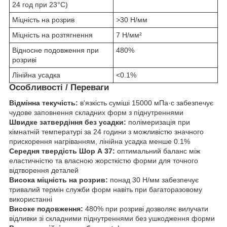
24 год при 23°C)
Міцність на розрив
>30 Н/мм
Міцність на розтягнення
7 Н/мм²
Відносне подовження при
480%
розриві
Лінійна усадка
<0.1%
Особливості / Переваги
Відмінна текучість:
в'язкість суміші 15000 мПа·с забезпечує
чудове заповнення складних форм з піднутреннями
Швидке затвердіння без усадки:
полімеризація при
кімнатній температурі за 24 години з можливістю значного
прискорення нагріванням, лінійна усадка менше 0.1%
Середня твердість Шор А 37:
оптимальний баланс між
еластичністю та власною жорсткістю форми для точного
відтворення деталей
Висока міцність на розрив:
понад 30 Н/мм забезпечує
тривалий термін служби форм навіть при багаторазовому
використанні
Високе подовження:
480% при розриві дозволяє вилучати
відливки зі складними піднутреннями без ушкодження форми