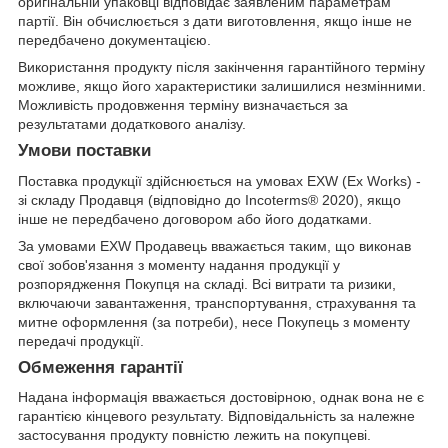
оригінальній упаковці відповідає заявленим параметрам
партії. Він обчислюється з дати виготовлення, якщо інше не
передбачено документацією.
Використання продукту після закінчення гарантійного терміну
можливе, якщо його характеристики залишилися незмінними.
Можливість продовження терміну визначається за
результатами додаткового аналізу.
Умови поставки
Поставка продукції здійснюється на умовах EXW (Ex Works) -
зі складу Продавця (відповідно до Incoterms® 2020), якщо
інше не передбачено договором або його додатками.
За умовами EXW Продавець вважається таким, що виконав
свої зобов'язання з моменту надання продукції у
розпорядження Покупця на складі. Всі витрати та ризики,
включаючи завантаження, транспортування, страхування та
митне оформлення (за потреби), несе Покупець з моменту
передачі продукції.
Обмеження гарантії
Надана інформація вважається достовірною, однак вона не є
гарантією кінцевого результату. Відповідальність за належне
застосування продукту повністю лежить на покупцеві.